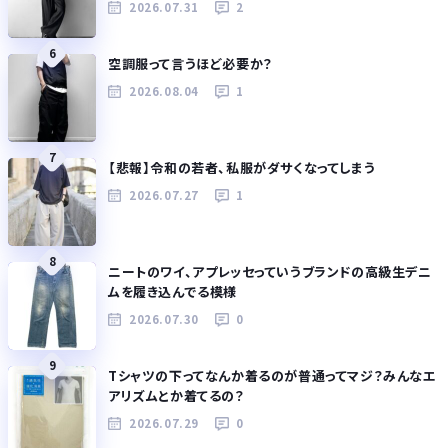
2026.07.31
2
6
空調服って言うほど必要か？
2026.08.04
1
7
【悲報】令和の若者、私服がダサくなってしまう
2026.07.27
1
8
ニートのワイ、アプレッセっていうブランドの高級生デニ
ムを履き込んでる模様
2026.07.30
0
9
Tシャツの下ってなんか着るのが普通ってマジ？みんなエ
アリズムとか着てるの？
2026.07.29
0