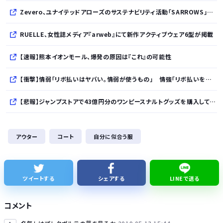
Zevero、ユナイテッドアローズのサステナビリティ活動「SARROWS」を支援。Scope 3排出量算定の効率化・精緻化を開始
RUELLE、女性誌メディア『arweb』にて新作アクティブウェア6型が掲載
【速報】熊本イオンモール、爆発の原因は『これ』の可能性
【衝撃】情弱「リボ払いはヤバい。情弱が使うもの」 情強「リボ払いを使いこなすのが情強やで」 ← これ
【悲報】ジャンプストアで43億円分のワンピースナルトグッズを購入してキャンセルを繰り返していた32歳女逮捕
【朗報】イオン、ポケカを「小・中学生限定販売」に 転売ヤー対策が大絶賛ｗｗｗ
アウター
コート
自分に似合う服
【衝撃】ビールだけ注ぐと倒れる！？「よなよなエール」がまさかのU字グラスを発売ｗｗｗ
【速報】れいわ新選組、「いのちの党」に党名変更
ツイートする
シェアする
LINEで送る
【悲報】Googleのエンジニア「AIで仕事がつまらなくなった」
コメント