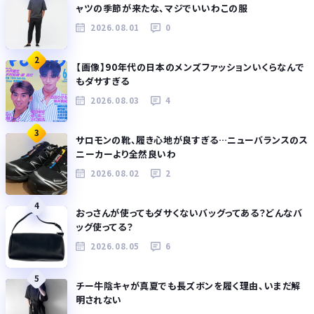
ャツの季節が来たな、マジでいいわこの服
2026.08.01
0
2
【画像】90年代の日本のメンズファッションいくらなんで
もダサすぎる
2026.08.03
4
3
サロモンの靴、履き心地が良すぎる…ニューバランスのス
ニーカーより全然良いわ
2026.08.02
2
4
おっさんが使ってもダサくないバッグってある？どんなバ
ッグ使ってる？
2026.08.05
6
5
チー牛陰キャが真夏でも長ズボンを履く理由、いまだ解
明されない