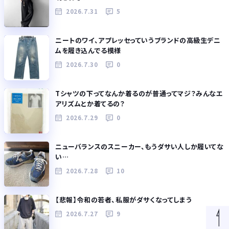
2026.7.31
5
ニートのワイ、アプレッセっていうブランドの高級生デニ
ムを履き込んでる模様
2026.7.30
0
Tシャツの下ってなんか着るのが普通ってマジ？みんなエ
アリズムとか着てるの？
2026.7.29
0
ニューバランスのスニーカー、もうダサい人しか履いてな
い…
2026.7.28
10
【悲報】令和の若者、私服がダサくなってしまう
2026.7.27
9