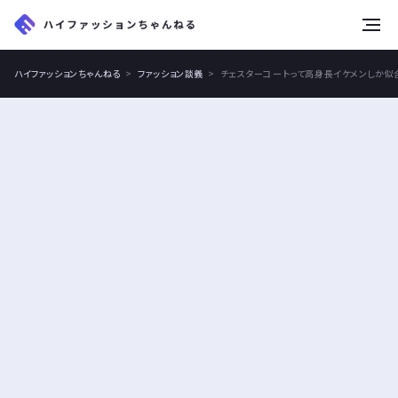
tog
nav
ハイファッションちゃんねる
ファッション談義
チェスターコートって高身長イケメンしか似