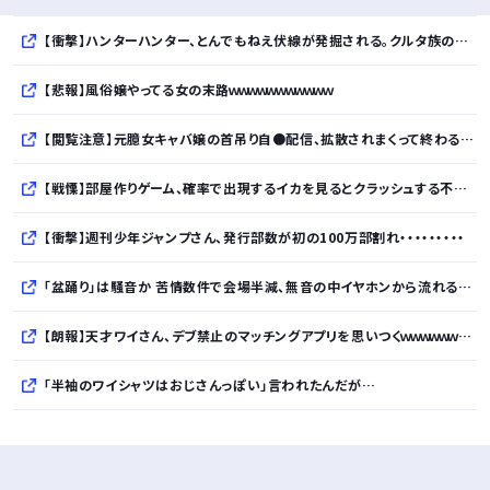
【衝撃】ハンターハンター、とんでもねえ伏線が発掘される。クルタ族の虐殺犯人がツェリードニヒだった模様！
【悲報】風俗嬢やってる女の末路ｗｗｗｗｗｗｗｗｗｗｗ
【閲覧注意】元臆女キャバ嬢の首吊り自●配信、拡散されまくって終わるｗｗｗｗｗｗｗ
【戦慄】部屋作りゲーム、確率で出現するイカを見るとクラッシュする不具合が発生ｗｗｗｗｗｗｗｗｗｗ
【衝撃】週刊少年ジャンプさん、発行部数が初の100万部割れ・・・・・・・・・
「盆踊り」は騒音か 苦情数件で会場半減、無音の中イヤホンから流れる曲に合わせ踊るサイレント盆ダンスも
【朗報】天才ワイさん、デブ禁止のマッチングアプリを思いつくｗｗｗｗｗｗｗｗｗｗ
「半袖のワイシャツはおじさんっぽい」言われたんだが…
10万とかする靴履いてる若者wwwwwwwwwww..
【悲報】柄付きのワイシャツにこういう靴を履いてるサラリーマンはダサい扱いされるらしい…。お前らも気をつけろ