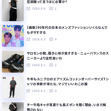
空調服って言うほど必要か？
2026.8.4
1
【画像】90年代の日本のメンズファッションいくらなんで
もダサすぎる
2026.8.3
4
サロモンの靴、履き心地が良すぎる…ニューバランスのス
ニーカーより全然良いわ
2026.8.2
2
今年もユニクロのエアリズムコットンオーバーサイズTシ
ャツの季節が来たな、マジでいいわこの服
2026.8.1
0
チー牛陰キャが真夏でも長ズボンを履く理由、いまだ解
明されない