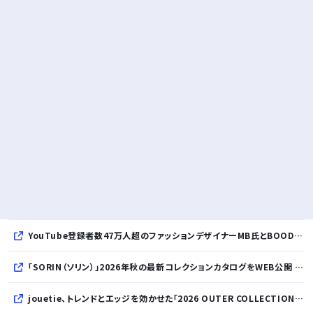
YouTube登録者数47万人超のファッションデザイナーMB氏とBOODYがコラボレーション。極上の着心地を追求した別注Tシャツが8月12日発売開始
「SORIN（ソリン）」2026年秋の最新コレクションカタログをWEB公開 「Paradox in Neutral」をテーマに秩序と反逆が共存する世界観を表現
jouetie、トレンドとエッジを効かせた「2026 OUTER COLLECTION」を公開