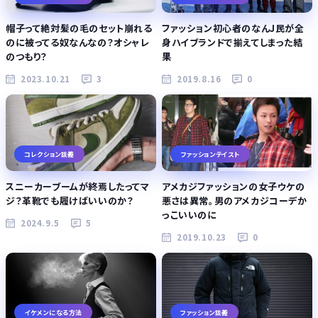
帽子って絶対髪の毛のセット崩れる
ファッション初心者のなんJ民が全
のに被ってる奴なんなの？オシャレ
身ハイブランドで揃えてしまった結
のつもり？
果
2023.10.21
3
2019.8.16
0
コレクション談義
ファッションテイスト
スニーカーブームが終焉したってマ
アメカジファッションの女子ウケの
ジ？革靴でも履けばいいのか？
悪さは異常。男のアメカジコーデか
っこいいのに
2024.9.5
5
2019.10.23
0
イケメンになる方法
ファッション談義