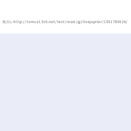
元スレ:http://tomcat.5ch.net/test/read.cgi/livejupiter/1501780026/