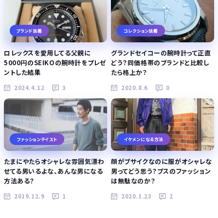
ブランド談義
コレクション談義
ロレックスを愛用してる父親に
グランドセイコーの腕時計って正直
5000円のSEIKOの腕時計をプレゼ
どう？同価格帯のブランドと比較し
ントした結果
たら格上か？
2024.4.12
3
2020.8.6
0
ファッションテイスト
イケメンになる方法
たまにやたらオシャレな雰囲気漂わ
顔がブサイクなのに服がオシャレな
せてる男いるよな、あんな男になる
男ってどう思う？ブスのファッション
方法ある？
は無駄なのか？
2019.12.9
1
2020.1.23
2