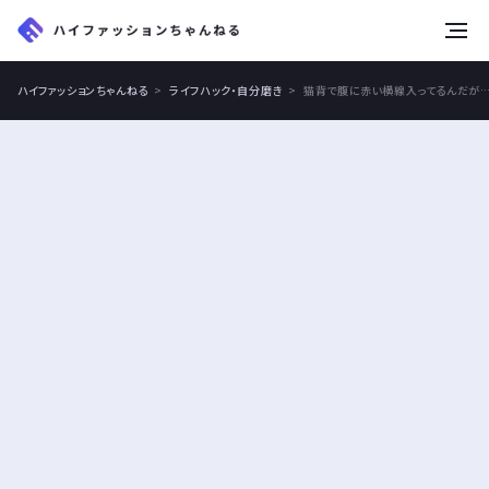
tog
nav
ハイファッションちゃんねる
ライフハック・自分磨き
猫背で腹に赤い横線入ってるんだが