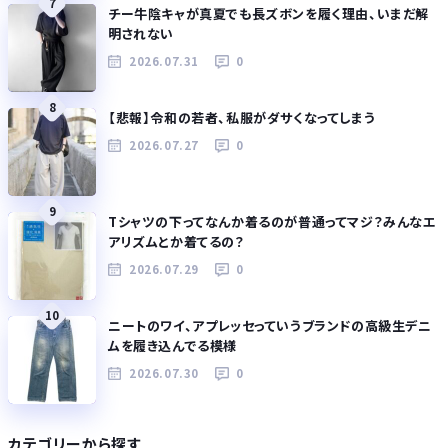
7
チー牛陰キャが真夏でも長ズボンを履く理由、いまだ解
明されない
2026.07.31
0
8
【悲報】令和の若者、私服がダサくなってしまう
2026.07.27
0
9
Tシャツの下ってなんか着るのが普通ってマジ？みんなエ
アリズムとか着てるの？
2026.07.29
0
10
ニートのワイ、アプレッセっていうブランドの高級生デニ
ムを履き込んでる模様
2026.07.30
0
カテゴリーから探す