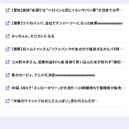
【警告】医師「米国では”ヘロインと同じくらいヤバい薬”が日本では平気で処方されてる」
【衝撃】ワイのパッパ、会社でナンバーツーになった結果ｗｗｗｗｗｗｗｗｗｗ
みいちゃん、セコカンになる
【衝撃】日ハムファンさん「ソフトバンクが金の力で強過ぎるからパ5球団ファンはdocomoかauにして資金源を断て！」ｗｗｗｗｗｗｗｗｗｗ
コメ卸大手さん、営業利益83％減 高値で買い込んだ米が売れず「損切り祭り」開幕へ
星のカービィ、アニメ化決定ｗｗｗｗｗｗｗｗｗｗｗｗｗｗｗｗ
中国、SNSで「スシロータワー」が大流行→14時間待ちで整理券が転売される事態に
「半袖のワイシャツはおじさんっぽい」言われたんだが…
10万とかする靴履いてる若者wwwwwwwwwww..
【悲報】柄付きのワイシャツにこういう靴を履いてるサラリーマンはダサい扱いされるらしい…。お前らも気をつけろ