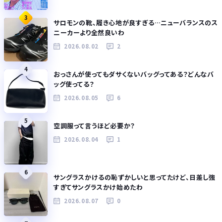
3
サロモンの靴、履き心地が良すぎる…ニューバランスのス
ニーカーより全然良いわ
2026.08.02
2
4
おっさんが使ってもダサくないバッグってある？どんなバ
ッグ使ってる？
2026.08.05
6
5
空調服って言うほど必要か？
2026.08.04
1
6
サングラスかけるの恥ずかしいと思ってたけど、日差し強
すぎてサングラスかけ始めたわ
2026.08.07
0