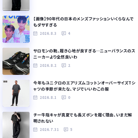
【画像】90年代の日本のメンズファッションいくらなんで
もダサすぎる
2026.8.3
4
サロモンの靴、履き心地が良すぎる…ニューバランスのス
ニーカーより全然良いわ
2026.8.2
2
今年もユニクロのエアリズムコットンオーバーサイズTシ
ャツの季節が来たな、マジでいいわこの服
2026.8.1
0
チー牛陰キャが真夏でも長ズボンを履く理由、いまだ解
明されない
2026.7.31
5