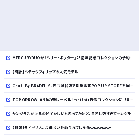
MERCURYDUOが『ハリー・ポッター』25周年記念コレクションの予約を開始
【時計】パテックフィリップの人気モデル
Chut! By BRADELIS、西武渋谷店で期間限定POP UP STOREを開催！全商品展開＆新作10%OFFの特別な6日間
TOMORROWLANDの新レーベル「maitai」新作コレクションに、「UNDYED」の素材が採用
サングラスかけるの恥ずかしいと思ってたけど、日差し強すぎてサングラスかけ始めたわ
【悲報】ライザさん、お●ぱいを触られてしまうｗｗｗｗｗｗｗｗ