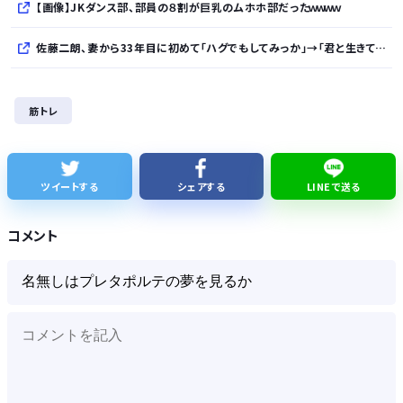
【画像】JKダンス部、部員の８割が巨乳のムホホ部だったｗｗｗｗ
佐藤二朗、妻から33年目に初めて「ハグでもしてみっか」→「君と生きてきて、本当に良かったです」と感激
【知ってた】中国製ルーター20機種にバックドア 外部から完全制御
筋トレ
【悲報】日本人、バカかもしれない。食品消費税減税（8%→1%）に93.2%が賛成してしまう
【日本横断】大型の台風15号(チャンホン)…お盆休みの天気に影響するおそれ
ツイートする
シェアする
LINEで送る
【AI】中国製高性能AI「Kimi-K3」が予定通りオープンモデル化される
コメント
Powered by livedoor 相互RSS