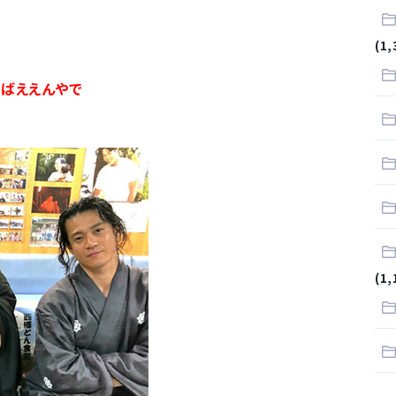
が…
(1,
.
ればええんやで
サラリーマンはダサい扱いされるらしい…。お前らも気をつけろ
はや腕時計がいらない
(1,