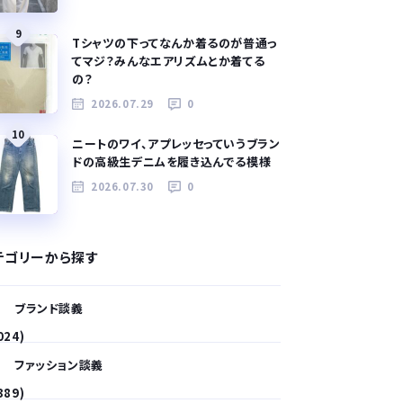
9
Tシャツの下ってなんか着るのが普通っ
てマジ？みんなエアリズムとか着てる
の？
2026.07.29
0
10
ニートのワイ、アプレッセっていうブラン
ドの高級生デニムを履き込んでる模様
2026.07.30
0
テゴリーから探す
ブランド談義
024)
ファッション談義
389)