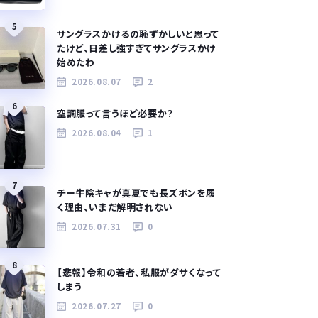
5
サングラスかけるの恥ずかしいと思って
たけど、日差し強すぎてサングラスかけ
始めたわ
2026.08.07
2
6
空調服って言うほど必要か？
2026.08.04
1
7
チー牛陰キャが真夏でも長ズボンを履
く理由、いまだ解明されない
2026.07.31
0
8
【悲報】令和の若者、私服がダサくなって
しまう
2026.07.27
0