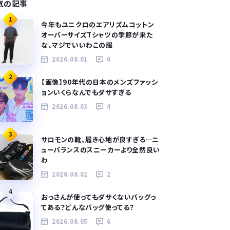
気の記事
1
今年もユニクロのエアリズムコットン
オーバーサイズTシャツの季節が来た
な、マジでいいわこの服
2026.08.01
0
2
【画像】90年代の日本のメンズファッシ
ョンいくらなんでもダサすぎる
2026.08.03
4
3
サロモンの靴、履き心地が良すぎる…ニ
ューバランスのスニーカーより全然良い
わ
2026.08.02
2
4
おっさんが使ってもダサくないバッグっ
てある？どんなバッグ使ってる？
2026.08.05
6