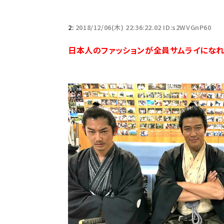
「半袖のワイシャツはおじさんっぽい」言われたんだ
2:
2018/12/06(木) 22:36:22.02 ID:s2WVGnP60
10万とかする靴履いてる若者wwwwwwwwwww.
日本人のファッションが全員サムライにな
【悲報】柄付きのワイシャツにこういう靴を履いてる
若者の腕時計離れが深刻 時間を見るだけならも
Powered by livedoor 相互RSS