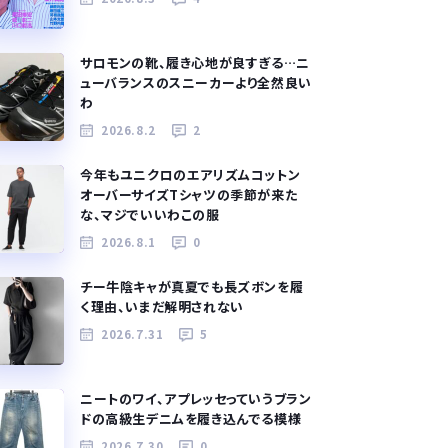
サロモンの靴、履き心地が良すぎる…ニ
ューバランスのスニーカーより全然良い
わ
2026.8.2
2
今年もユニクロのエアリズムコットン
オーバーサイズTシャツの季節が来た
な、マジでいいわこの服
2026.8.1
0
チー牛陰キャが真夏でも長ズボンを履
く理由、いまだ解明されない
2026.7.31
5
ニートのワイ、アプレッセっていうブラン
ドの高級生デニムを履き込んでる模様
2026.7.30
0