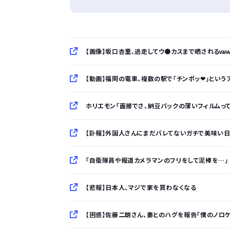
【画像】坂口杏里、逃走してウ●カスまで晒されるｗｗ
【動画】福岡の電車、複数の駅で「チンポッ❤」という
ホリエモン「面接でさ、納豆パックの薄いフィルムっ
【訃報】外国人さんにまだバレてないガチで美味い日本
「自衛隊員や報道カメラマンのフリをして泥棒を…」 500万円
【悲報】日本人、マジで家を買わなくなる
【困惑】佐藤二朗さん、妻とのハグを報告「僕のノロケ砲