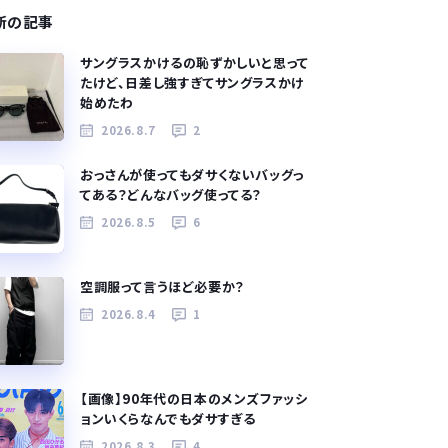
新の記事
サングラスかけるの恥ずかしいと思って
たけど、日差し強すぎてサングラスかけ
始めたわ
2026.8.7
2
おっさんが使ってもダサくないバッグっ
てある？どんなバッグ使ってる？
2026.8.5
6
空調服って言うほど必要か？
2026.8.4
1
【画像】90年代の日本のメンズファッシ
ョンいくらなんでもダサすぎる
2026.8.3
4