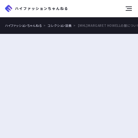
tog
nav
ハイファッションちゃんねる
コレクション談義
【MHL】MARGARET HOWELLの服に