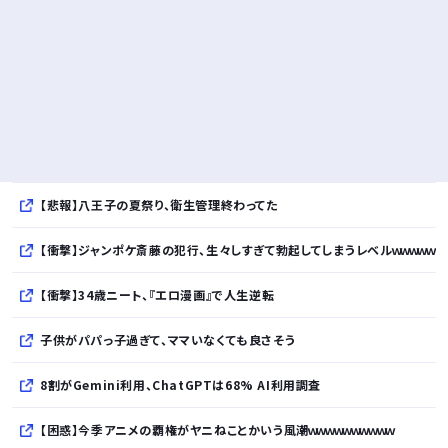
【悲報】八王子の夏祭り、衛生管理終わってた
【衝撃】ジャンポケ斎藤の犯行、生々しすぎて勃起してしまうレベルｗｗｗｗｗ
【衝撃】34歳ニート、『エロ漫画』で人生逆転
子供がパパっ子過ぎて、ママいなくても良さそう
8割がGemini利用、ChatGPTは68% AI利用調査
【困惑】今季アニメの覇権がヤニねことかいう風潮ｗｗｗｗｗｗｗｗｗｗ