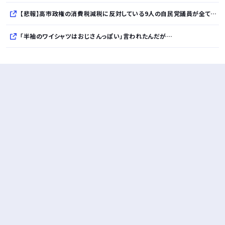
【悲報】高市政権の消費税減税に反対している9人の自民党議員が全て判明ｗｗｗｗｗｗ
「半袖のワイシャツはおじさんっぽい」言われたんだが…
10万とかする靴履いてる若者wwwwwwwwwww..
【悲報】柄付きのワイシャツにこういう靴を履いてるサラリーマンはダサい扱いされるらしい…。お前らも気をつけろ
若者の腕時計離れが深刻 時間を見るだけならもはや腕時計がいらない
Powered by livedoor 相互RSS