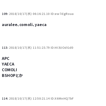
109:
2018/10/17(水) 06:16:21.10 ID:ew7dgRoua
auralee、comoli、yaeca
113:
2018/10/17(水) 11:51:23.79 ID:HI3UOdGd0
APC
YAECA
COMOLI
BSHOPとか
114:
2018/10/17(水) 12:50:21.14 ID:X6MnHQ7bF