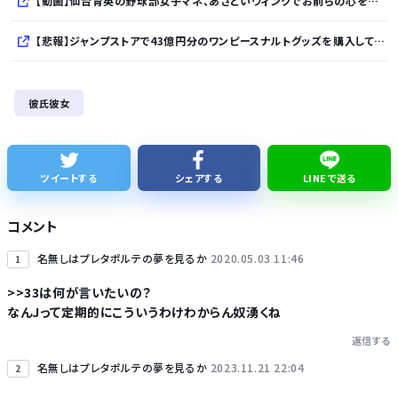
【動画】仙台育英の野球部女子マネ、あざといウィンクでお前らの心を鷲掴みｗｗｗｗｗ
【悲報】ジャンプストアで43億円分のワンピースナルトグッズを購入してキャンセルを繰り返していた32歳女逮捕
【朗報】イオン、ポケカを「小・中学生限定販売」に 転売ヤー対策が大絶賛ｗｗｗ
彼氏彼女
【衝撃】ビールだけ注ぐと倒れる！？「よなよなエール」がまさかのU字グラスを発売ｗｗｗ
【速報】れいわ新選組、「いのちの党」に党名変更
ツイートする
シェアする
LINEで送る
【悲報】Googleのエンジニア「AIで仕事がつまらなくなった」
コメント
名無しはプレタポルテの夢を見るか
2020.05.03 11:46
1
>>33は何が言いたいの？
なんJって定期的にこういうわけわからん奴湧くね
Powered by livedoor 相互RSS
返信する
名無しはプレタポルテの夢を見るか
2023.11.21 22:04
2