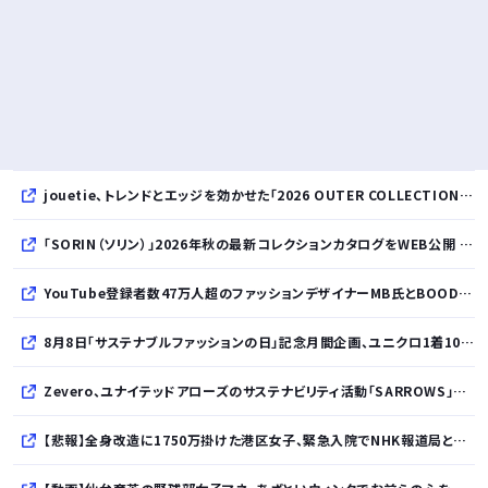
jouetie、トレンドとエッジを効かせた「2026 OUTER COLLECTION」を公開
「SORIN（ソリン）」2026年秋の最新コレクションカタログをWEB公開 「Paradox in Neutral」をテーマに秩序と反逆が共存する世界観を表現
YouTube登録者数47万人超のファッションデザイナーMB氏とBOODYがコラボレーション。極上の着心地を追求した別注Tシャツが8月12日発売開始
8月8日「サステナブルファッションの日」記念月間企画、ユニクロ1着100円買取保証とXプレゼントキャンペーンを実施
Zevero、ユナイテッドアローズのサステナビリティ活動「SARROWS」を支援。Scope 3排出量算定の効率化・精緻化を開始
【悲報】全身改造に1750万掛けた港区女子、緊急入院でNHK報道局との合コンをキャンセル