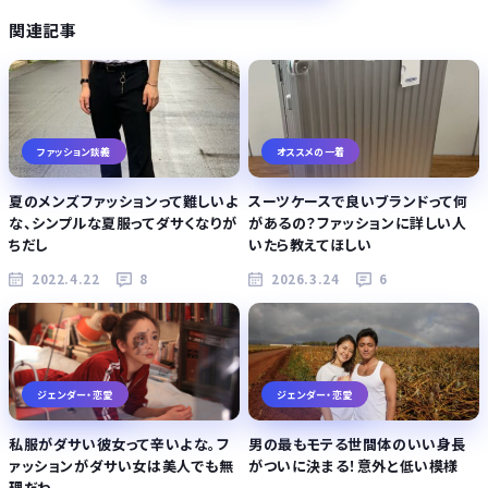
関連記事
ファッション談義
オススメの一着
夏のメンズファッションって難しいよ
スーツケースで良いブランドって何
な、シンプルな夏服ってダサくなりが
があるの？ファッションに詳しい人
ちだし
いたら教えてほしい
2022.4.22
8
2026.3.24
6
ジェンダー・恋愛
ジェンダー・恋愛
私服がダサい彼女って辛いよな。フ
男の最もモテる世間体のいい身長
ァッションがダサい女は美人でも無
がついに決まる！意外と低い模様
理だわ