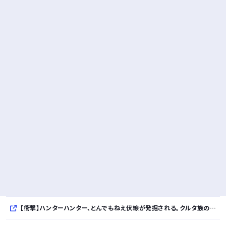
【衝撃】ハンターハンター、とんでもねえ伏線が発掘される。クルタ族の虐殺犯人がツェリードニヒだった模様！