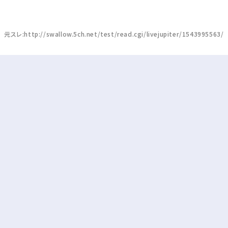
元スレ:http://swallow.5ch.net/test/read.cgi/livejupiter/1543995563/