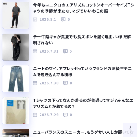
今年もユニクロのエアリズムコットンオーバーサイズTシ
ャツの季節が来たな、マジでいいわこの服
2026.8.1
0
チー牛陰キャが真夏でも長ズボンを履く理由、いまだ解
明されない
2026.7.31
5
ニートのワイ、アプレッセっていうブランドの高級生デニ
ムを履き込んでる模様
2026.7.30
0
Tシャツの下ってなんか着るのが普通ってマジ？みんなエ
アリズムとか着てるの？
2026.7.29
0
ニューバランスのスニーカー、もうダサい人しか履いてな