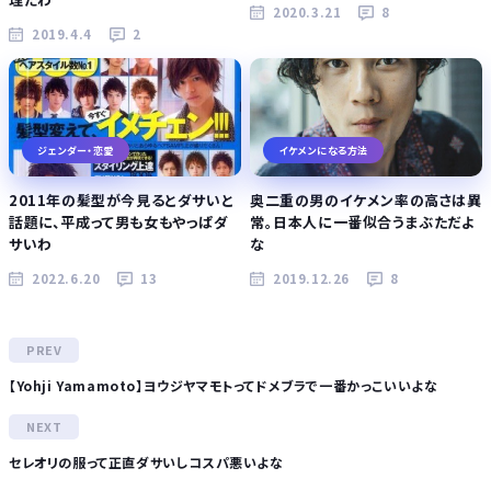
2020.3.21
8
2019.4.4
2
ジェンダー・恋愛
イケメンになる方法
2011年の髪型が今見るとダサいと
奥二重の男のイケメン率の高さは異
話題に、平成って男も女もやっぱダ
常。日本人に一番似合うまぶただよ
サいわ
な
2022.6.20
13
2019.12.26
8
【Yohji Yamamoto】ヨウジヤマモトってドメブラで一番かっこいいよな
セレオリの服って正直ダサいしコスパ悪いよな