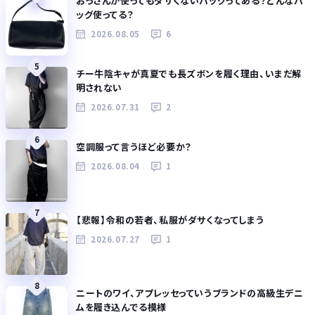
おっさんが使ってもダサくないバッグってある？どんなバ
ッグ使ってる？
2026.08.05
6
5
チー牛陰キャが真夏でも長ズボンを履く理由、いまだ解
明されない
2026.07.31
2
6
空調服って言うほど必要か？
2026.08.04
1
7
【悲報】令和の若者、私服がダサくなってしまう
2026.07.27
1
8
ニートのワイ、アプレッセっていうブランドの高級生デニ
ムを履き込んでる模様