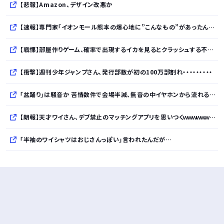
【悲報】Amazon、デザイン改悪か
【速報】専門家「イオンモール熊本の爆心地に”こんなもの”があったんだけど…」
【戦慄】部屋作りゲーム、確率で出現するイカを見るとクラッシュする不具合が発生ｗｗｗｗｗｗｗｗｗｗ
【衝撃】週刊少年ジャンプさん、発行部数が初の100万部割れ・・・・・・・・・
「盆踊り」は騒音か 苦情数件で会場半減、無音の中イヤホンから流れる曲に合わせ踊るサイレント盆ダンスも
【朗報】天才ワイさん、デブ禁止のマッチングアプリを思いつくｗｗｗｗｗｗｗｗｗｗ
「半袖のワイシャツはおじさんっぽい」言われたんだが…
10万とかする靴履いてる若者wwwwwwwwwww..
【悲報】柄付きのワイシャツにこういう靴を履いてるサラリーマンはダサい扱いされるらしい…。お前らも気をつけろ
若者の腕時計離れが深刻 時間を見るだけならもはや腕時計がいらない