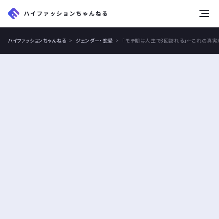
tog
nav
ハイファッションちゃんねる
ジェンダー・恋愛
「モテ期は人生で3回訪れる」←これの真実