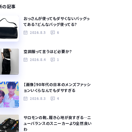
新の記事
おっさんが使ってもダサくないバッグっ
てある？どんなバッグ使ってる？
2026.8.5
6
空調服って言うほど必要か？
2026.8.4
1
【画像】90年代の日本のメンズファッシ
ョンいくらなんでもダサすぎる
2026.8.3
4
サロモンの靴、履き心地が良すぎる…ニ
ューバランスのスニーカーより全然良い
わ