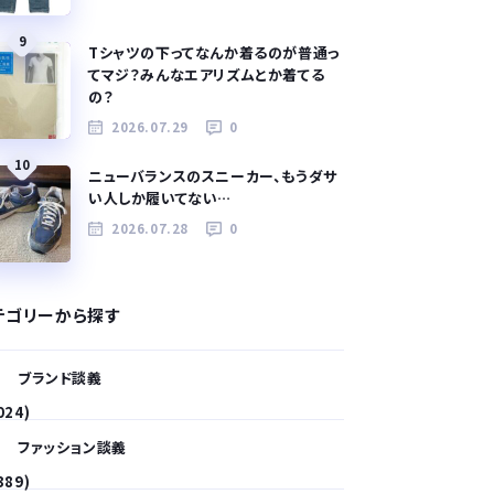
9
Tシャツの下ってなんか着るのが普通っ
てマジ？みんなエアリズムとか着てる
の？
2026.07.29
0
10
ニューバランスのスニーカー、もうダサ
い人しか履いてない…
2026.07.28
0
テゴリーから探す
ブランド談義
024)
ファッション談義
389)