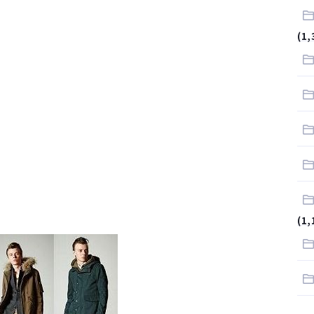
が…
(1,
.
サラリーマンはダサい扱いされるらしい…。お前らも気をつけろ
はや腕時計がいらない
(1,