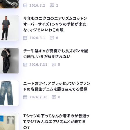
2026.8.2
2
今年もユニクロのエアリズムコットン
オーバーサイズTシャツの季節が来た
な、マジでいいわこの服
2026.8.1
0
チー牛陰キャが真夏でも長ズボンを履
く理由、いまだ解明されない
2026.7.31
5
ニートのワイ、アプレッセっていうブラン
ドの高級生デニムを履き込んでる模様
2026.7.30
0
Tシャツの下ってなんか着るのが普通っ
てマジ？みんなエアリズムとか着てる
の？