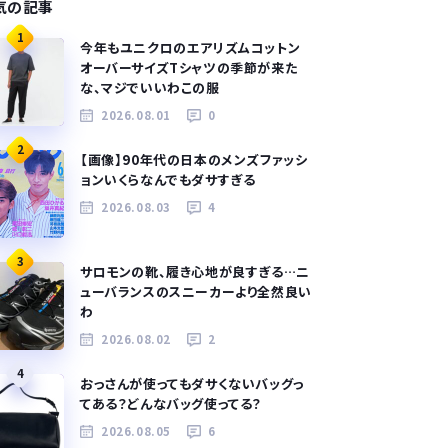
気の記事
1
今年もユニクロのエアリズムコットン
オーバーサイズTシャツの季節が来た
な、マジでいいわこの服
2026.08.01
0
2
【画像】90年代の日本のメンズファッシ
ョンいくらなんでもダサすぎる
2026.08.03
4
3
サロモンの靴、履き心地が良すぎる…ニ
ューバランスのスニーカーより全然良い
わ
2026.08.02
2
4
おっさんが使ってもダサくないバッグっ
てある？どんなバッグ使ってる？
2026.08.05
6