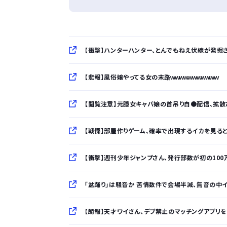
【衝撃】ハンターハンター、とんでもねえ伏線が発掘
【悲報】風俗嬢やってる女の末路ｗｗｗｗｗｗｗｗｗｗｗ
【閲覧注意】元臆女キャバ嬢の首吊り自●配信、拡散さ
【戦慄】部屋作りゲーム、確率で出現するイカを見ると
【衝撃】週刊少年ジャンプさん、発行部数が初の100万部
「盆踊り」は騒音か 苦情数件で会場半減、無音の中
【朗報】天才ワイさん、デブ禁止のマッチングアプリを思