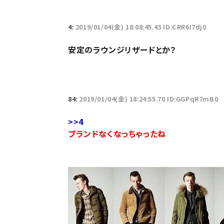
「半袖のワイシャツはおじさんっぽい」言われたんだ
4:
2019/01/04(金) 18:08:45.43 ID:CRR6I7dj0
10万とかする靴履いてる若者wwwwwwwwwww.
安定のラウンジリザードとか？
【悲報】柄付きのワイシャツにこういう靴を履いてる
若者の腕時計離れが深刻 時間を見るだけならも
84:
2019/01/04(金) 18:24:55.70 ID:GGPqR7mB0
>>4
ブランドなくなっちゃったね
Powered by livedoor 相互RSS