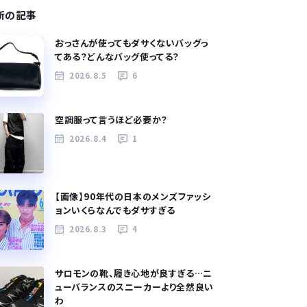
新の記事
おっさんが使ってもダサくないバッグっ
てある？どんなバッグ使ってる？
2026.8.5
6
空調服って言うほど必要か？
2026.8.4
1
【画像】90年代の日本のメンズファッシ
ョンいくらなんでもダサすぎる
2026.8.3
4
サロモンの靴、履き心地が良すぎる…ニ
ューバランスのスニーカーより全然良い
わ