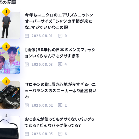
気の記事
1
今年もユニクロのエアリズムコットン
オーバーサイズTシャツの季節が来た
な、マジでいいわこの服
2026.08.01
0
2
【画像】90年代の日本のメンズファッシ
ョンいくらなんでもダサすぎる
2026.08.03
4
3
サロモンの靴、履き心地が良すぎる…ニ
ューバランスのスニーカーより全然良い
わ
2026.08.02
2
4
おっさんが使ってもダサくないバッグっ
てある？どんなバッグ使ってる？
2026.08.05
6