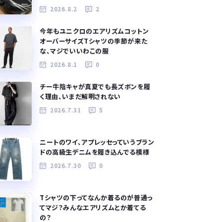
2026.8.2
2
今年もユニクロのエアリズムコットン
オーバーサイズTシャツの季節が来た
な、マジでいいわこの服
2026.8.1
0
チー牛陰キャが真夏でも長ズボンを履
く理由、いまだ解明されない
2026.7.31
5
ニートのワイ、アプレッセっていうブラン
ドの高級生デニムを履き込んでる模様
2026.7.30
0
Tシャツの下ってなんか着るのが普通っ
てマジ？みんなエアリズムとか着てる
の？