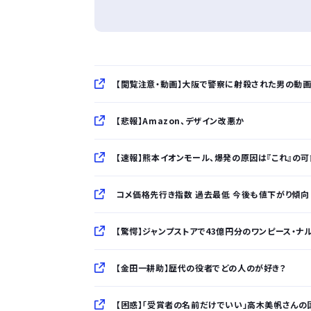
【閲覧注意・動画】大阪で警察に射殺された男の動
【悲報】Amazon、デザイン改悪か
【速報】熊本イオンモール、爆発の原因は『これ』の
コメ価格先行き指数 過去最低 今後も値下がり傾向
【驚愕】ジャンプストアで43億円分のワンピース・ナル
【金田一耕助】歴代の役者でどの人のが好き？
【困惑】「受賞者の名前だけでいい」高木美帆さんの国