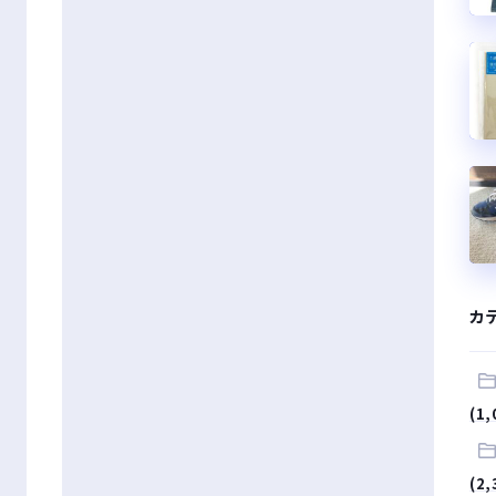
カ
(1,
(2,