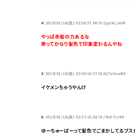
「半袖のワイシャツはおじさんっぽい」言われたんだ
4:
2019/01/18(金) 02:56:57.06 ID:QqrKL/eIM
10万とかする靴履いてる若者wwwwwwwwwww.
やっぱ赤髪の力あるな
男ってかなり髪色で印象変わるんやね
【悲報】柄付きのワイシャツにこういう靴を履いてる
若者の腕時計離れが深刻 時間を見るだけならも
3:
2019/01/18(金) 02:56:16.57 ID:0LToVueR0
イケメンちゃうやんけ
Powered by livedoor 相互RSS
6:
2019/01/18(金) 02:57:15.82 ID:/9vhTzt90
ゆーちゅーばーって髪色でごまかしてるブス