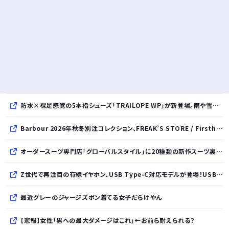
防水×裸足感覚の5本指シューズ「TRAILOPE WP」が新登場。雨や雪にも対応し日常からアウトドアまで快適に。
Barbour 2026年秋冬別注コレクション、FREAK’S STORE / Firsthand / Freadaから登場
オーダースーツ専門店「グローバルスタイル」に20種類の新作スーツ裏地が登場！おしゃれな花柄・サッカーボール・フラミンゴ・虎・フラガール・リゾート柄など豊富！
Z世代で再注目の有線イヤホン、USB Type-C対応モデルが登場！USB-A変換アダプター付属で幅広いデバイスに対応
最近グレーのジャージズボン着てる女子だらけやん
【悲報】女性「男への最大ダメージはこれ」←お前ら耐えられる？