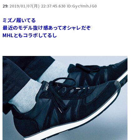
29:
2019/01/07(月) 22:37:45.630 ID:GycYmhJG0
ミズノ履いてる
最近のモデル抜け感あってオシャレだぞ
MHLともコラボしてるし