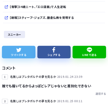
【衝撃】34歳ニート、『エロ漫画』で人生逆転
【朗報】スティーブ・ジョブズ、鎌倉仏教を発明する
【グラボ】物がありません返金は今後あり得ると思ってるのでサブの用意はしておこうな
スニーカー
３年間で２億６５００万円… 福岡県議会「海外視察費」公表…
BYDの軽EV「ラッコ」受注が700台超 7月販売は125台
ツイートする
シェアする
LINEで送る
久しく、ルートインや東横インのような高級ホテルに止まってない。快活で激安パンと納豆を食べてしまう
コメント
名無しはプレタポルテの夢を見るか
2019.01.24 23:39
1
誰でも履いてるからよっぽどレアじゃないと差別化できない
返信する
Powered by livedoor 相互RSS
名無しはプレタポルテの夢を見るか
2019.01.25 00:11
2