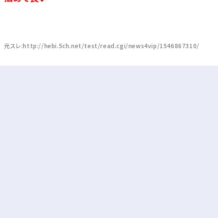
元スレ:http://hebi.5ch.net/test/read.cgi/news4vip/1546867310/