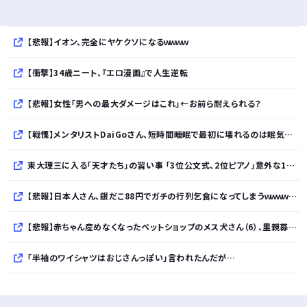
【悲報】イオン、完全にヤケクソになるｗｗｗｗ
【衝撃】34歳ニート、『エロ漫画』で人生逆転
【悲報】女性「男への最大ダメージはこれ」←お前ら耐えられる？
【戦慄】メンタリストDaiGoさん、短時間睡眠で最初に壊れるのは眠気ではなく「心の余白」と解説・・・・・・・・・
東大理三に入る「天才たち」の習い事 「3位公文式、2位ピアノ」意外な1位は…？ 「3つぐらいの習い事は当たり前、4つ以上の家庭も多数」
【悲報】日本人さん、銀だこ88円でガチの行列乞食になってしまうｗｗｗｗｗｗｗｗｗｗ
【悲報】赤ちゃん産めなくなったペットショップのメス犬さん（6）、里親募集されてしまう・・・・・・・・・
「半袖のワイシャツはおじさんっぽい」言われたんだが…
10万とかする靴履いてる若者wwwwwwwwwww..