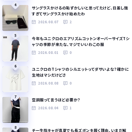
4
サングラスかけるの恥ずかしいと思ってたけど、日差し強
すぎてサングラスかけ始めたわ
2026.08.07
2
5
今年もユニクロのエアリズムコットンオーバーサイズTシ
ャツの季節が来たな、マジでいいわこの服
2026.08.01
0
6
ユニクロのTシャツのシルエットってダサいよな？確かに
生地はマシだけどさ
2026.08.08
0
7
空調服って言うほど必要か？
2026.08.04
1
8
チー牛陰キャが真夏でも長ズボンを履く理由、いまだ解