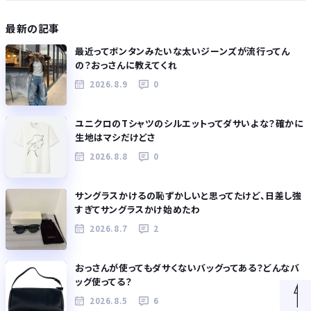
最新の記事
最近ってボンタンみたいな太いジーンズが流行ってん
の？おっさんに教えてくれ
2026.8.9
0
ユニクロのTシャツのシルエットってダサいよな？確かに
生地はマシだけどさ
2026.8.8
0
サングラスかけるの恥ずかしいと思ってたけど、日差し強
すぎてサングラスかけ始めたわ
2026.8.7
2
おっさんが使ってもダサくないバッグってある？どんなバ
ッグ使ってる？
2026.8.5
6