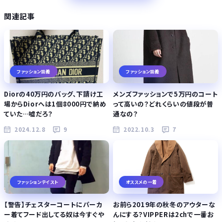
関連記事
ファッション談義
ファッション談義
Diorの40万円のバッグ、下請け工
メンズファッションで5万円のコート
場からDiorへは1個8000円で納め
って高いの？どれくらいの値段が普
ていた…嘘だろ？
通なの？
2024.12.8
9
2022.10.3
7
ファッションテイスト
オススメの一着
【警告】チェスターコートにパーカ
お前ら2019年の秋冬のアウターな
ー着てフード出してる奴は今すぐや
んにする？VIPPERは2chで一番お