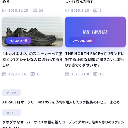
めろ
しゃれなんだろ？
2018.12.15
26
2019.8.28
2
オススメの一着
ファッション談義
「ホカオネオネ」のスニーカーって正
THE NORTH FACEってブランドに
直どう？オシャレな人に流行ってるら
対する正直な印象が聞きたい、流行
しい
りすぎててダサいか？
2023.5.16
4
2025.11.8
12
AURALEE(オーラリー)の19SSを予約＆購入したファ板民のレビューまとめ
ダボダボなオーバーサイズの服を着たコーデってダサいし陰キャ寄りのファッシ
ョンだよな