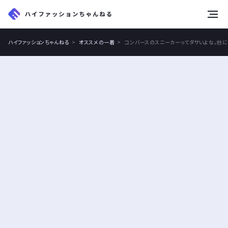
tog
nav
ハイファッションちゃんねる
オススメの一着
コンバースのスニーカーってダサいよな。他