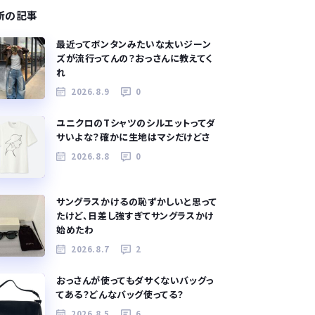
新の記事
最近ってボンタンみたいな太いジーン
ズが流行ってんの？おっさんに教えてく
れ
2026.8.9
0
ユニクロのTシャツのシルエットってダ
サいよな？確かに生地はマシだけどさ
2026.8.8
0
サングラスかけるの恥ずかしいと思って
たけど、日差し強すぎてサングラスかけ
始めたわ
2026.8.7
2
おっさんが使ってもダサくないバッグっ
てある？どんなバッグ使ってる？
2026.8.5
6