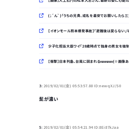
【画像】人工肛門の松本人志さん、最新の姿に心配
(；´ん`)「うちの兄貴、戒名を最安でお願いしたら
【イオンモール熊本爆発事故】「避難後は戻らない」マ
少子化担当大臣ワイ「28歳時点で独身の男女を強制
【衝撃】日本列島、台風に囲まれるｗｗｗｗｗ(※画像あ
「半袖のワイシャツはおじさんっぽい」言われたんだ
3:
2019/02/01(金) 05:53:57.88 ID:newqXJ/S0
10万とかする靴履いてる若者wwwwwwwwwww.
髭が濃い
【悲報】柄付きのワイシャツにこういう靴を履いてる
若者の腕時計離れが深刻 時間を見るだけならも
5:
2019/02/01(金) 05:54:21.94 ID:8Ei87kJaa