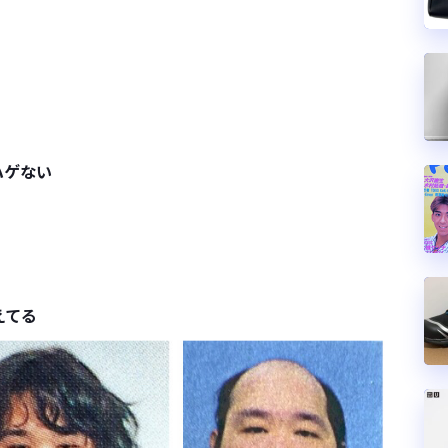
ハゲない
えてる