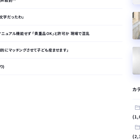
の声殺到…
三文字だったわ」
ニュアル機能せず 「貴重品OK」と許可か 現場で混乱
的にマッチングさせて子ども産ませます」
り)
が…
カ
.
サラリーマンはダサい扱いされるらしい…。お前らも気をつけろ
(1,
はや腕時計がいらない
(2,