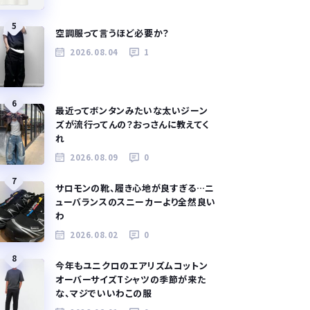
5
空調服って言うほど必要か？
2026.08.04
1
6
最近ってボンタンみたいな太いジーン
ズが流行ってんの？おっさんに教えてく
れ
2026.08.09
0
7
サロモンの靴、履き心地が良すぎる…ニ
ューバランスのスニーカーより全然良い
わ
2026.08.02
0
8
今年もユニクロのエアリズムコットン
オーバーサイズTシャツの季節が来た
な、マジでいいわこの服