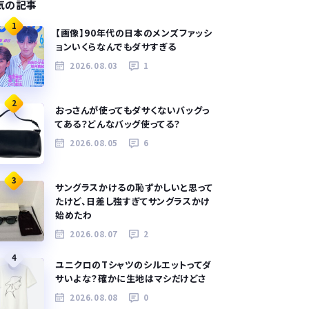
気の記事
1
【画像】90年代の日本のメンズファッシ
ョンいくらなんでもダサすぎる
2026.08.03
1
2
おっさんが使ってもダサくないバッグっ
てある？どんなバッグ使ってる？
2026.08.05
6
3
サングラスかけるの恥ずかしいと思って
たけど、日差し強すぎてサングラスかけ
始めたわ
2026.08.07
2
4
ユニクロのTシャツのシルエットってダ
サいよな？確かに生地はマシだけどさ
2026.08.08
0