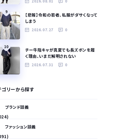
2026.08.01
0
9
【悲報】令和の若者、私服がダサくなって
しまう
2026.07.27
0
10
チー牛陰キャが真夏でも長ズボンを履
く理由、いまだ解明されない
2026.07.31
0
テゴリーから探す
ブランド談義
024)
ファッション談義
391)