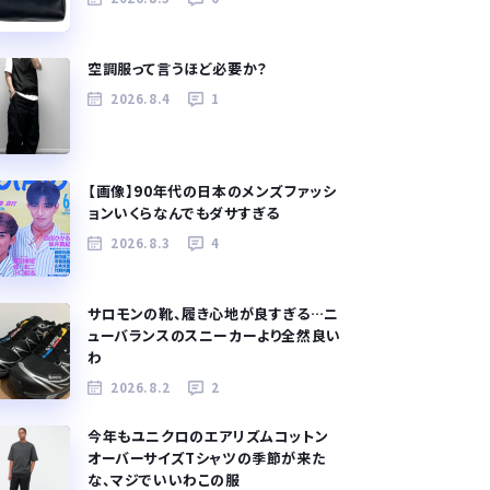
空調服って言うほど必要か？
2026.8.4
1
【画像】90年代の日本のメンズファッシ
ョンいくらなんでもダサすぎる
2026.8.3
4
サロモンの靴、履き心地が良すぎる…ニ
ューバランスのスニーカーより全然良い
わ
2026.8.2
2
今年もユニクロのエアリズムコットン
オーバーサイズTシャツの季節が来た
な、マジでいいわこの服