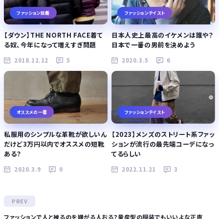
ファッション談義
ファッションテイスト
【ダウン】THE NORTH FACE着て
日本人史上最高のイケメンは誰や？
る奴、今年になって増えすぎ問題
日本で一番の男前を決めよう
2018.12.12
5
2020.3.5
6
オススメの一着
ファッションテイスト
私服用のシンプルな革靴が欲しいん
【2023】メンズのストリート系ファッ
だけど3万円以内でオススメの短靴
ションが流行の最先端コーデになっ
ある？
てるらしい
2020.3.9
0
2022.11.21
3
ファッションで人と被るのを嫌がる人おる？量産型の服装でもいいよな正直