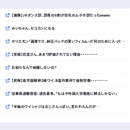
【画像】JKダンス部、部員の８割が巨乳のムホホ部だったｗｗｗｗ
みいちゃん、セコカンになる
ホリエモン「面接でさ、納豆パックの薄いフィルムって何のために入っていの？って聞くわけ」
【悲報】忍空さん、あまり評価されてない理由・・・・・・・・・
お前らなんで結婚しないの？
【悲報】高学歴精神2級ワイ、B型作業所で強制労働・・・・・・・・・
従業員退職倒産、過去最多。「もはや外国人労働者に頼るしかない」
「半袖のワイシャツはおじさんっぽい」言われたんだが…
10万とかする靴履いてる若者wwwwwwwwwww..