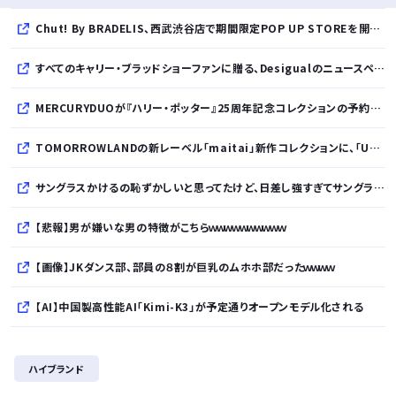
Chut! By BRADELIS、西武渋谷店で期間限定POP UP STOREを開催！全商品展開＆新作10%OFFの特別な6日間
すべてのキャリー・ブラッドショーファンに贈る、Desigualのニュースペーパープリントコレクション
MERCURYDUOが『ハリー・ポッター』25周年記念コレクションの予約を開始
TOMORROWLANDの新レーベル「maitai」新作コレクションに、「UNDYED」の素材が採用
サングラスかけるの恥ずかしいと思ってたけど、日差し強すぎてサングラスかけ始めたわ
【悲報】男が嫌いな男の特徴がこちらｗｗｗｗｗｗｗｗｗｗ
【画像】JKダンス部、部員の８割が巨乳のムホホ部だったｗｗｗｗ
【AI】中国製高性能AI「Kimi-K3」が予定通りオープンモデル化される
京大病院、脳腫瘍摘出手術で誤って腫瘍の無い部位を摘出 脳幹など損傷受け植物状態に
ハイブランド
【悲報】倉持由香、息子の「自閉スペクトラム症」診断にショックで涙… 見逃していた乳幼児期のサインとは？