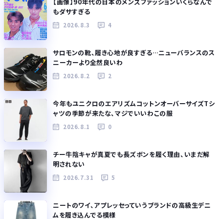
【画像】90年代の日本のメンズファッションいくらなんで
もダサすぎる
2026.8.3
4
サロモンの靴、履き心地が良すぎる…ニューバランスのス
ニーカーより全然良いわ
2026.8.2
2
今年もユニクロのエアリズムコットンオーバーサイズTシ
ャツの季節が来たな、マジでいいわこの服
2026.8.1
0
チー牛陰キャが真夏でも長ズボンを履く理由、いまだ解
明されない
2026.7.31
5
ニートのワイ、アプレッセっていうブランドの高級生デニ
ムを履き込んでる模様