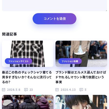
関連記事
ファッションテイスト
ファッション談義
最近この色のチェックシャツ着てる
ブランド服はエルメス選んでおけば
男多すぎないか？そんなに流行って
ドヤれるしマウント取り放題という
るの？
事実
2026.5.6
23
2020.4.13
5