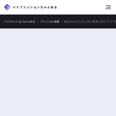
tog
nav
ハイファッションちゃんねる
ファッション談義
最近のGUCCIの人気が異常！流行しすぎ