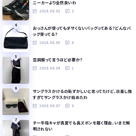
ニーカーより全然良いわ
2026.08.02
2
4
おっさんが使ってもダサくないバッグってある？どんなバ
ッグ使ってる？
2026.08.05
6
5
空調服って言うほど必要か？
2026.08.04
1
6
サングラスかけるの恥ずかしいと思ってたけど、日差し強
すぎてサングラスかけ始めたわ
2026.08.07
0
7
チー牛陰キャが真夏でも長ズボンを履く理由、いまだ解
明されない