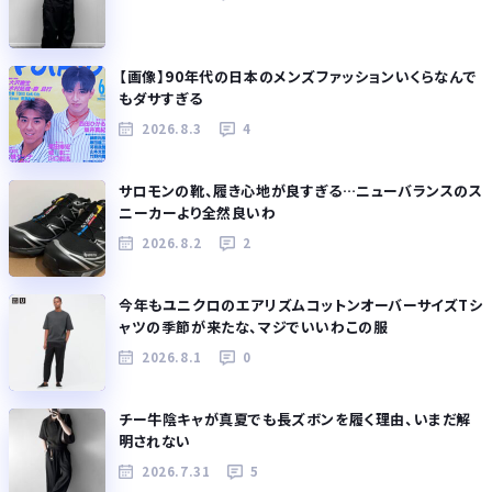
【画像】90年代の日本のメンズファッションいくらなんで
もダサすぎる
2026.8.3
4
サロモンの靴、履き心地が良すぎる…ニューバランスのス
ニーカーより全然良いわ
2026.8.2
2
今年もユニクロのエアリズムコットンオーバーサイズTシ
ャツの季節が来たな、マジでいいわこの服
2026.8.1
0
チー牛陰キャが真夏でも長ズボンを履く理由、いまだ解
明されない
2026.7.31
5