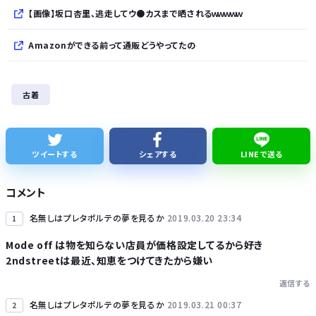
【画像】坂口杏里、逃走してウ●カスまで晒されるｗｗｗｗｗ
Amazonができる前って通販どうやってたの
「日本で働く意欲なくなる」 外国人、自活できても新要件「届かない」…永住許可厳格化で「日本離れ」か
古着
20年前はこの世に「YouTube」なる物が存在していなかったという事実
【朗報】『ヤニねこ』新海誠、水島努、綾辻行人らクリエイターが絶賛ｗｗｗｗｗｗｗｗｗ
ツイートする
シェアする
LINEで送る
【次の覇権は？】スマホゲー倒産急増 🍙ですら続くのに…
コメント
名無しはプレタポルテの夢を見るか
2019.03.20 23:34
1
Mode off は物を知らない店員が価格設定してるから好き
2ndstreetは最近、知恵をつけてきたから嫌い
Powered by livedoor 相互RSS
返信する
名無しはプレタポルテの夢を見るか
2019.03.21 00:37
2