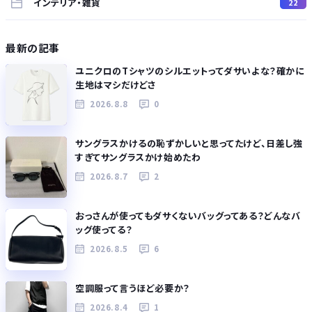
インテリア・雑貨
22
最新の記事
ユニクロのTシャツのシルエットってダサいよな？確かに
生地はマシだけどさ
2026.8.8
0
サングラスかけるの恥ずかしいと思ってたけど、日差し強
すぎてサングラスかけ始めたわ
2026.8.7
2
おっさんが使ってもダサくないバッグってある？どんなバ
ッグ使ってる？
2026.8.5
6
空調服って言うほど必要か？
2026.8.4
1