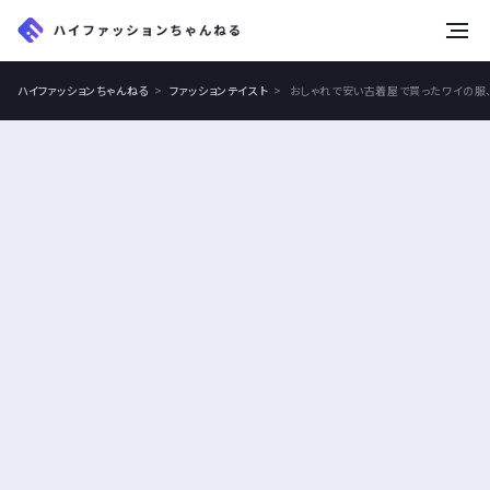
tog
nav
ハイファッションちゃんねる
ファッションテイスト
おしゃれで安い古着屋で買ったワイの服