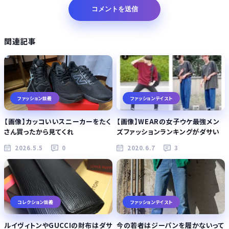
関連記事
ファッション談義
ファッションテイスト
【画像】カッコいいスニーカーをたく
【画像】WEARの女子ウケ最強メン
さん買ったから見てくれ
ズファッションランキングがダサい
2026.5.5
0
2020.6.7
3
コレクション談義
ファッションテイスト
ルイヴィトンやGUCCIの財布はダサ
今の若者はジーパンを履かないって