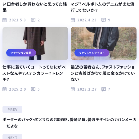
い田舎者しか買わないと思ってた結
マジ？ベルボトムのデニムがまた流
果
行してないか？
2021.5.3
2
2022.4.23
9
ファッション談義
ファッションテイスト
仕事に着ていくコートってなにがベ
最近の若者さん、ファストファッショ
ストなんや？ステンカラー？トレン
ンと古着ばかりで服に金をかけてい
チ？
ない
2025.2.9
5
2023.2.27
7
ポーターのバッグってどうなの？高価格、普通品質、普通デザインのカバンメーカ
ーだよな