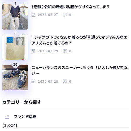
8
【悲報】令和の若者、私服がダサくなってしまう
2026.07.27
0
9
Tシャツの下ってなんか着るのが普通ってマジ？みんなエ
アリズムとか着てるの？
2026.07.29
0
10
ニューバランスのスニーカー、もうダサい人しか履いてな
い…
2026.07.28
0
カテゴリーから探す
ブランド談義
(1,024)