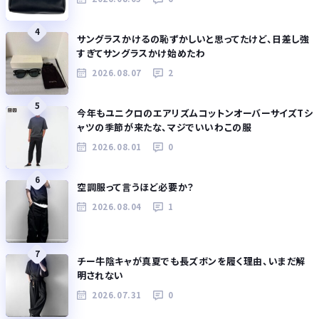
4
サングラスかけるの恥ずかしいと思ってたけど、日差し強
すぎてサングラスかけ始めたわ
2026.08.07
2
5
今年もユニクロのエアリズムコットンオーバーサイズTシ
ャツの季節が来たな、マジでいいわこの服
2026.08.01
0
6
空調服って言うほど必要か？
2026.08.04
1
7
チー牛陰キャが真夏でも長ズボンを履く理由、いまだ解
明されない
2026.07.31
0