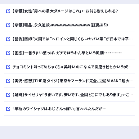
【悲報】女性「男への最大ダメージはこれ」←お前ら耐えられる？
【悲報】粗品、永久追放ｗｗｗｗｗｗｗｗｗｗｗｗｗｗｗ（証拠あり）
【警告】医師「米国では”ヘロインと同じくらいヤバい薬”が日本では平気で処方されてる」
【困惑】一番うまい葉っぱ、ガチでほうれん草という風潮・・・・・・・・・
チョコミント味ってめちゃくちゃ美味いのになんで歯磨き粉とかいう奴がいるの？
【実況・感想】THE鬼タイジ【東京サマーランド完全占拠】VIVANT超大物俳優＆M!LK初参戦 【アンチ・誹謗中傷禁止】
【疑問】サイゼリヤ「うまいです、安いです、全国どこにでもあります」←こいつの弱点
「半袖のワイシャツはおじさんっぽい」言われたんだが…
10万とかする靴履いてる若者wwwwwwwwwww..
【悲報】柄付きのワイシャツにこういう靴を履いてるサラリーマンはダサい扱いされるらしい…。お前らも気をつけろ