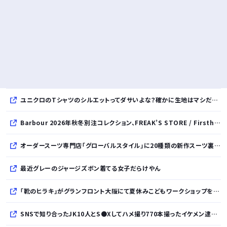
ユニクロのTシャツのシルエットってダサいよな？確かに生地はマシだけどさ
Barbour 2026年秋冬別注コレクション、FREAK’S STORE / Firsthand / Freadaから登場
オーダースーツ専門店「グローバルスタイル」に20種類の新作スーツ裏地が登場！おしゃれな花柄・サッカーボール・フラミンゴ・虎・フラガール・リゾート柄など豊富！
最近グレーのジャージズボン着てる女子だらけやん
「靴のヒラキ」がグランフロント大阪にて夏休みこどもワークショップを開催！親子で楽しむ靴デコレーション体験や足の計測会
SNSで知り合ったJK10人とS●Xしてハメ撮り770本撮ったイケメン逮捕wwwwwwwwwwwwwww