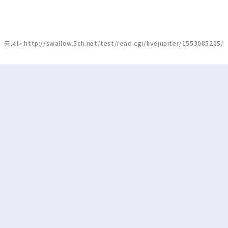
元スレ:http://swallow.5ch.net/test/read.cgi/livejupiter/1553085205/