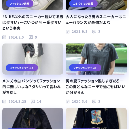
ファッション談義
コレクション談義
「NIKE以外のスニーカー履いてる男
大人になったら男のスニーカーはニ
はダサい」←こいつが今一番ダサい
ューバランスが最強だよな
という事実
2021.9.8
2
2024.2.5
9
ファッションテイスト
ファッションテイスト
メンズの白パンツってファッション
男の夏ファッション難しすぎだろ…
的に難しいよな？ダサいって言われ
この夏どんなコーデで過ごせばいい
がちだし
か分からん
2024.3.25
14
2020.5.6
2