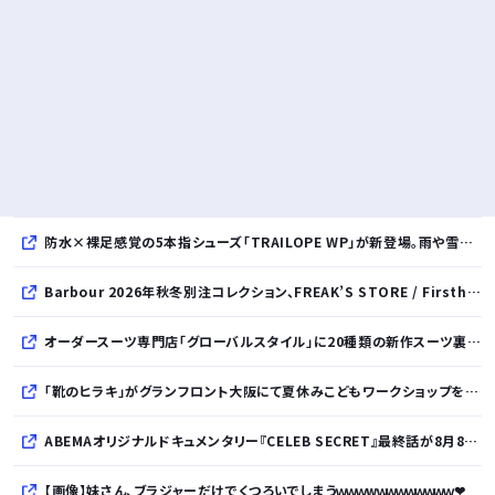
防水×裸足感覚の5本指シューズ「TRAILOPE WP」が新登場。雨や雪にも対応し日常からアウトドアまで快適に。
Barbour 2026年秋冬別注コレクション、FREAK’S STORE / Firsthand / Freadaから登場
オーダースーツ専門店「グローバルスタイル」に20種類の新作スーツ裏地が登場！おしゃれな花柄・サッカーボール・フラミンゴ・虎・フラガール・リゾート柄など豊富！
「靴のヒラキ」がグランフロント大阪にて夏休みこどもワークショップを開催！親子で楽しむ靴デコレーション体験や足の計測会
ABEMAオリジナルドキュメンタリー『CELEB SECRET』最終話が8月8日放送、MC指原莉乃、満島真之介らがコメント
【画像】妹さん、ブラジャーだけでくつろいでしまうｗｗｗwｗｗｗｗｗｗｗｗ❤