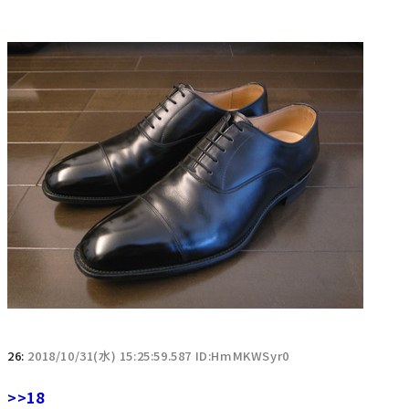
26:
2018/10/31(水) 15:25:59.587 ID:HmMKWSyr0
>>18