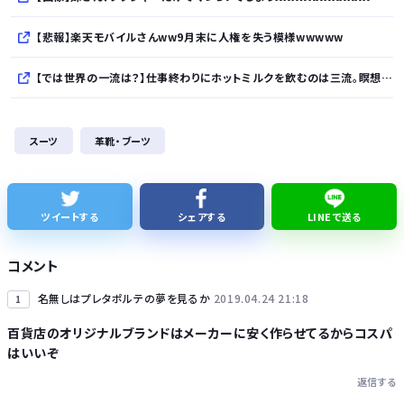
【悲報】楽天モバイルさんww9月末に人権を失う模様wwwww
【では世界の一流は？】仕事終わりにホットミルクを飲むのは三流。瞑想するのは二流
【朗報】スティーブ・ジョブズ、鎌倉仏教を発明する
スーツ
革靴・ブーツ
【グラボ】物がありません返金は今後あり得ると思ってるのでサブの用意はしておこうな
３年間で２億６５００万円… 福岡県議会「海外視察費」公表…
ツイートする
シェアする
LINEで送る
ネトウヨってなんで高市に自分のアイデンティティ預けてんの？
コメント
名無しはプレタポルテの夢を見るか
2019.04.24 21:18
1
百貨店のオリジナルブランドはメーカーに安く作らせてるからコスパ
はいいぞ
Powered by livedoor 相互RSS
返信する