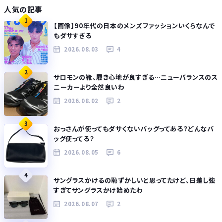
人気の記事
1
【画像】90年代の日本のメンズファッションいくらなんで
もダサすぎる
2026.08.03
4
2
サロモンの靴、履き心地が良すぎる…ニューバランスのス
ニーカーより全然良いわ
2026.08.02
2
3
おっさんが使ってもダサくないバッグってある？どんなバ
ッグ使ってる？
2026.08.05
6
4
サングラスかけるの恥ずかしいと思ってたけど、日差し強
すぎてサングラスかけ始めたわ
2026.08.07
2