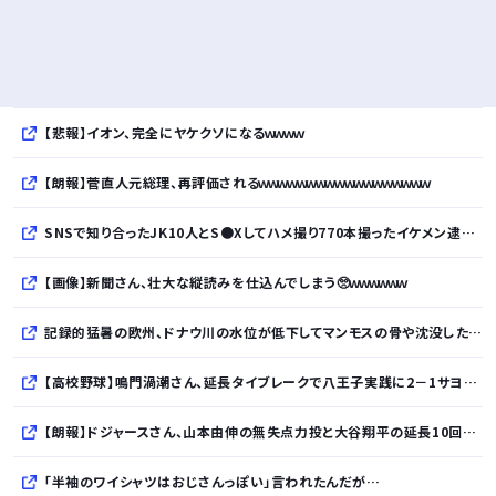
【悲報】イオン、完全にヤケクソになるｗｗｗｗ
【朗報】菅直人元総理、再評価されるｗｗｗｗｗｗｗｗｗｗｗｗｗｗｗｗｗｗ
SNSで知り合ったJK10人とS●Xしてハメ撮り770本撮ったイケメン逮捕wwwwwwwwwwwwwww
【画像】新聞さん、壮大な縦読みを仕込んでしまう🥺ｗｗｗｗｗｗ
記録的猛暑の欧州、ドナウ川の水位が低下してマンモスの骨や沈没したドイツ軍の戦艦が出現
【高校野球】鳴門渦潮さん、延長タイブレークで八王子実践に2－1サヨナラ勝ちｗｗｗｗｗｗｗｗｗｗ
【朗報】ドジャースさん、山本由伸の無失点力投と大谷翔平の延長10回決勝打で7連敗ストップｗｗｗｗｗｗｗｗｗｗ
「半袖のワイシャツはおじさんっぽい」言われたんだが…