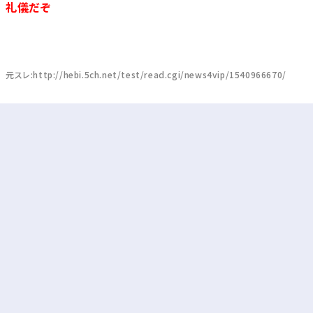
礼儀だぞ
元スレ:http://hebi.5ch.net/test/read.cgi/news4vip/1540966670/