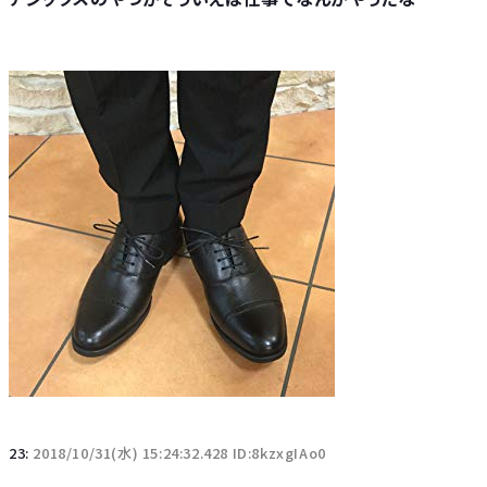
23:
2018/10/31(水) 15:24:32.428 ID:8kzxgIAo0