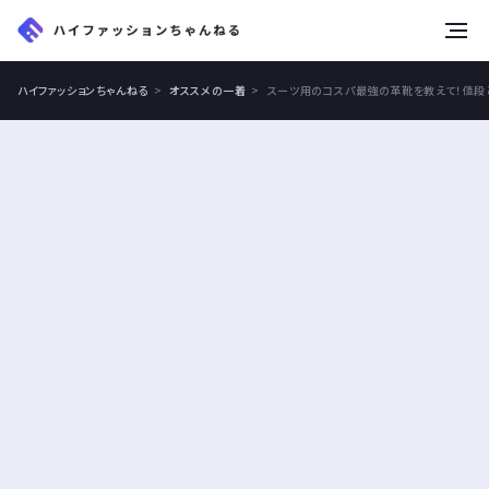
tog
nav
ハイファッションちゃんねる
オススメの一着
スーツ用のコスパ最強の革靴を教えて！値段