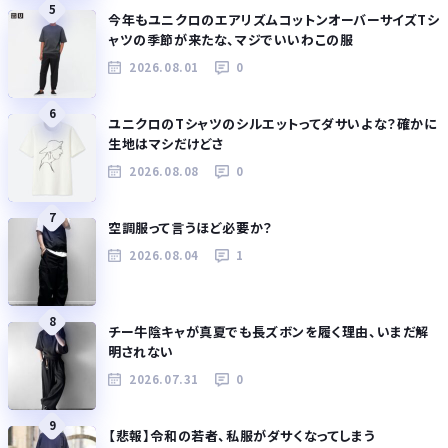
5
今年もユニクロのエアリズムコットンオーバーサイズTシ
ャツの季節が来たな、マジでいいわこの服
2026.08.01
0
6
ユニクロのTシャツのシルエットってダサいよな？確かに
生地はマシだけどさ
2026.08.08
0
7
空調服って言うほど必要か？
2026.08.04
1
8
チー牛陰キャが真夏でも長ズボンを履く理由、いまだ解
明されない
2026.07.31
0
9
【悲報】令和の若者、私服がダサくなってしまう