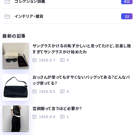
コレクション談義
411
インテリア・雑貨
22
最新の記事
サングラスかけるの恥ずかしいと思ってたけど、日差し強
すぎてサングラスかけ始めたわ
2026.8.7
0
おっさんが使ってもダサくないバッグってある？どんなバ
ッグ使ってる？
2026.8.5
6
空調服って言うほど必要か？
2026.8.4
1