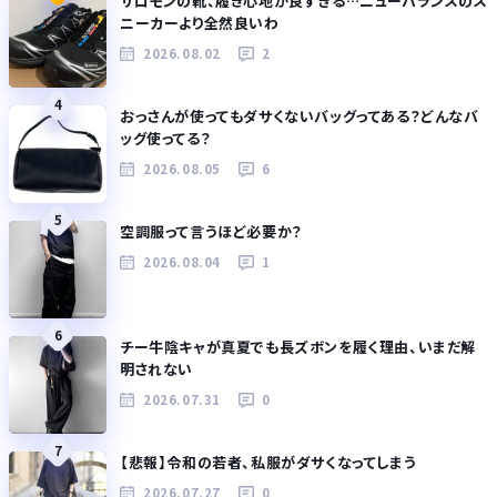
サロモンの靴、履き心地が良すぎる…ニューバランスのス
ニーカーより全然良いわ
2026.08.02
2
4
おっさんが使ってもダサくないバッグってある？どんなバ
ッグ使ってる？
2026.08.05
6
5
空調服って言うほど必要か？
2026.08.04
1
6
チー牛陰キャが真夏でも長ズボンを履く理由、いまだ解
明されない
2026.07.31
0
7
【悲報】令和の若者、私服がダサくなってしまう
2026.07.27
0