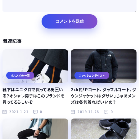
関連記事
オススメの一着
ファッションテイスト
靴下はユニクロで買ってる男い
2ch民「Pコート、ダッフルコート、ダ
る？オシャレ男子はこのブランドを
ウンジャケットはダサい」じゃあメン
買ってるらしいぞ
ズは冬何着ればいいの？
2021.1.21
0
2019.11.26
0