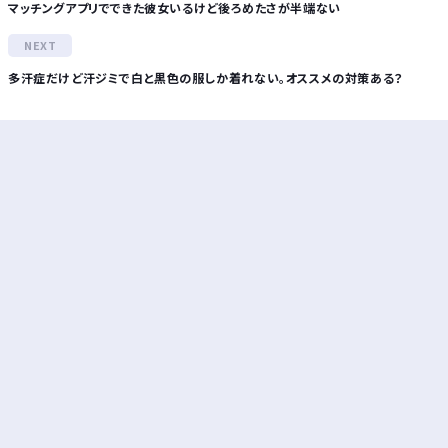
マッチングアプリでできた彼女いるけど後ろめたさが半端ない
多汗症だけど汗ジミで白と黒色の服しか着れない。オススメの対策ある？