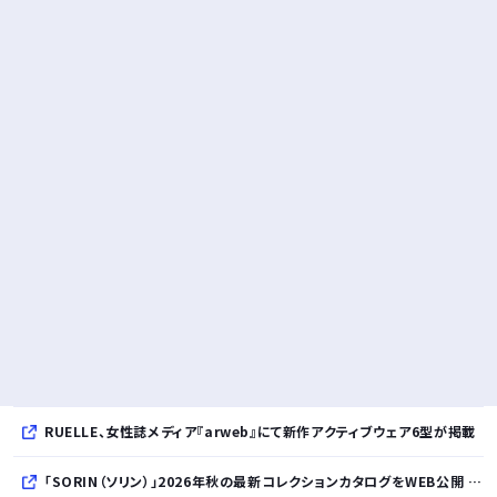
RUELLE、女性誌メディア『arweb』にて新作アクティブウェア6型が掲載
「SORIN（ソリン）」2026年秋の最新コレクションカタログをWEB公開 「Paradox in Neutral」をテーマに秩序と反逆が共存する世界観を表現