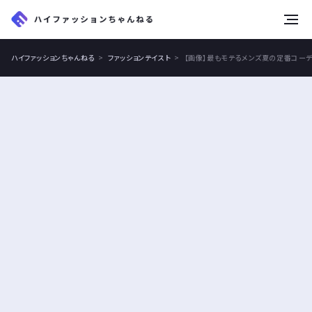
tog
nav
ハイファッションちゃんねる
ファッションテイスト
【画像】最もモテるメンズ夏の定番コー