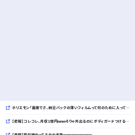
ホリエモン「面接でさ、納豆パックの薄いフィルムって何のために入っていの？って聞くわけ」
【悲報】コレコレ、月収1億円ｗｗｗそりゃ外出るのにボディガードつけるわ…
【悲報】風俗嬢やってる女の末路ｗｗｗｗｗｗｗｗｗｗｗ