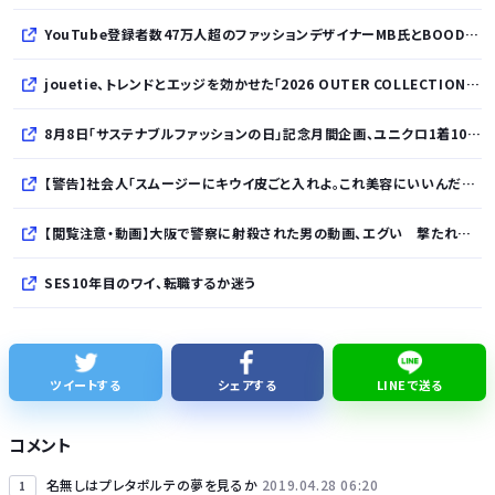
YouTube登録者数47万人超のファッションデザイナーMB氏とBOODYがコラボレーション。極上の着心地を追求した別注Tシャツが8月12日発売開始
jouetie、トレンドとエッジを効かせた「2026 OUTER COLLECTION」を公開
8月8日「サステナブルファッションの日」記念月間企画、ユニクロ1着100円買取保証とXプレゼントキャンペーンを実施
【警告】社会人「スムージーにキウイ皮ごと入れよ。これ美容にいいんだよね〜」→ 結果…
【閲覧注意・動画】大阪で警察に射殺された男の動画、エグい 撃たれてから叫びながら苦しみもがいて死ぬ
SES10年目のワイ、転職するか迷う
WindowsってCopilotってAI押してるの？必要ないんだけど
【熊本地震】発生後に居酒屋店内から温泉が吹き出す ← これ前触れじゃね？
ツイートする
シェアする
LINEで送る
【ねこ】トイレ後の“テンション爆上げ”はなぜ起こる？ 猫のトイレハイ体験談＆獣医師解説
コメント
鈴木奈々「垂れてたバストが上がった！」下着姿を公開！！！
名無しはプレタポルテの夢を見るか
2019.04.28 06:20
1