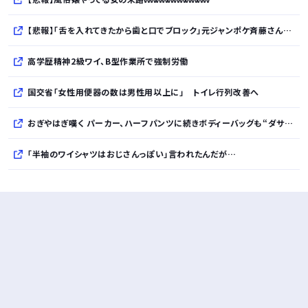
【悲報】「舌を入れてきたから歯と口でブロック」元ジャンポケ斉藤さんの不同意性交公判・・・・・・・・・
高学歴精神2級ワイ、B型作業所で強制労働
国交省「女性用便器の数は男性用以上に」 トイレ行列改善へ
おぎやはぎ嘆く パーカー、ハーフパンツに続きボディーバッグも“ダサい”論争に「なんでおじさんだけ言われるの？」
「半袖のワイシャツはおじさんっぽい」言われたんだが…
10万とかする靴履いてる若者wwwwwwwwwww..
【悲報】柄付きのワイシャツにこういう靴を履いてるサラリーマンはダサい扱いされるらしい…。お前らも気をつけろ
若者の腕時計離れが深刻 時間を見るだけならもはや腕時計がいらない