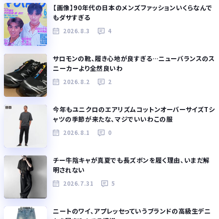
【画像】90年代の日本のメンズファッションいくらなんで
もダサすぎる
2026.8.3
4
サロモンの靴、履き心地が良すぎる…ニューバランスのス
ニーカーより全然良いわ
2026.8.2
2
今年もユニクロのエアリズムコットンオーバーサイズTシ
ャツの季節が来たな、マジでいいわこの服
2026.8.1
0
チー牛陰キャが真夏でも長ズボンを履く理由、いまだ解
明されない
2026.7.31
5
ニートのワイ、アプレッセっていうブランドの高級生デニ