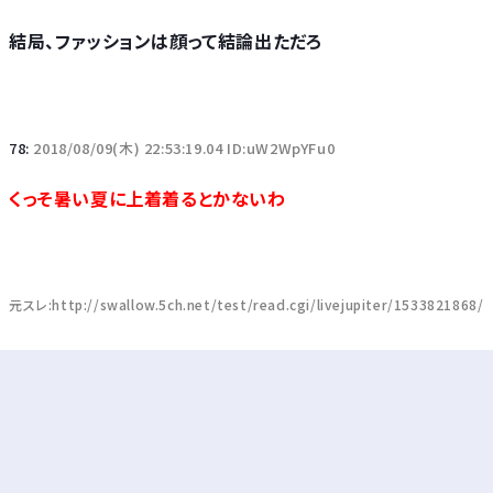
結局、ファッションは顔って結論出ただろ
78:
2018/08/09(木) 22:53:19.04 ID:uW2WpYFu0
くっそ暑い夏に上着着るとかないわ
元スレ:http://swallow.5ch.net/test/read.cgi/livejupiter/1533821868/