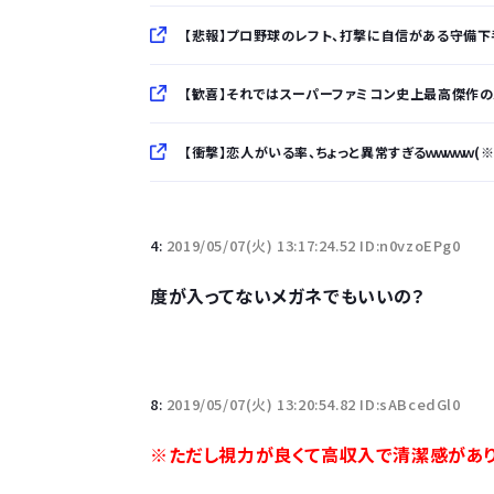
【悲報】プロ野球のレフト、打撃に自信がある守備下手
【歓喜】それではスーパーファミコン史上最高傑作のバ
【衝撃】恋人がいる率、ちょっと異常すぎるｗｗｗｗｗ(
「半袖のワイシャツはおじさんっぽい」言われたんだ
4:
2019/05/07(火) 13:17:24.52 ID:n0vzoEPg0
10万とかする靴履いてる若者wwwwwwwwwww.
度が入ってないメガネでもいいの？
【悲報】柄付きのワイシャツにこういう靴を履いてる
若者の腕時計離れが深刻 時間を見るだけならも
8:
2019/05/07(火) 13:20:54.82 ID:sABcedGl0
※ただし視力が良くて高収入で清潔感があ