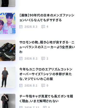
【画像】90年代の日本のメンズファッシ
ョンいくらなんでもダサすぎる
2026.8.3
4
サロモンの靴、履き心地が良すぎる…ニ
ューバランスのスニーカーより全然良い
わ
2026.8.2
2
今年もユニクロのエアリズムコットン
オーバーサイズTシャツの季節が来た
な、マジでいいわこの服
2026.8.1
0
チー牛陰キャが真夏でも長ズボンを履
く理由、いまだ解明されない
2026.7.31
5