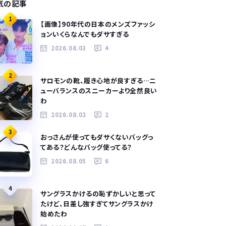
気の記事
1
【画像】90年代の日本のメンズファッシ
ョンいくらなんでもダサすぎる
2026.08.03
4
2
サロモンの靴、履き心地が良すぎる…ニ
ューバランスのスニーカーより全然良い
わ
2026.08.02
2
3
おっさんが使ってもダサくないバッグっ
てある？どんなバッグ使ってる？
2026.08.05
6
4
サングラスかけるの恥ずかしいと思って
たけど、日差し強すぎてサングラスかけ
始めたわ