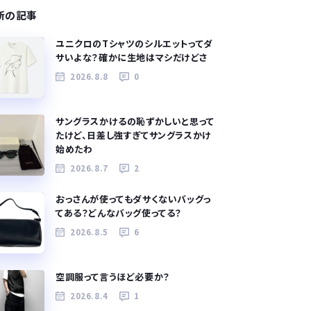
新の記事
ユニクロのTシャツのシルエットってダ
サいよな？確かに生地はマシだけどさ
2026.8.8
0
サングラスかけるの恥ずかしいと思って
たけど、日差し強すぎてサングラスかけ
始めたわ
2026.8.7
2
おっさんが使ってもダサくないバッグっ
てある？どんなバッグ使ってる？
2026.8.5
6
空調服って言うほど必要か？
2026.8.4
1