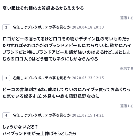
高い服はそれ相応の質感あるからええやろ
返信する
Powered by livedoor 相互RSS
名無しはプレタポルテの夢を見るか
2020.04.18 20:33
2
ロゴがどーの言ってるけどロゴその物がデザイン性の高いものだっ
たりすればそれはただのブランドアピールにならないよ。確かにハイ
ブランドだと特にブランドアピール感が強いのはあるけど。あとしま
むらのロゴ入りはどう着てもネタにしかならんやろ
返信する
名無しはプレタポルテの夢を見るか
2020.05.23 02:15
3
ピーコの言葉刺さるわ。成功してないのにハイブラ買ってお高くなっ
た気でいる奴多すぎ。外見も中身も粗野粗野なのに
返信する
名無しはプレタポルテの夢を見るか
2021.07.15 14:21
4
しょうがないだろ？
ハイブランド側が売上伸ばそうとしたら