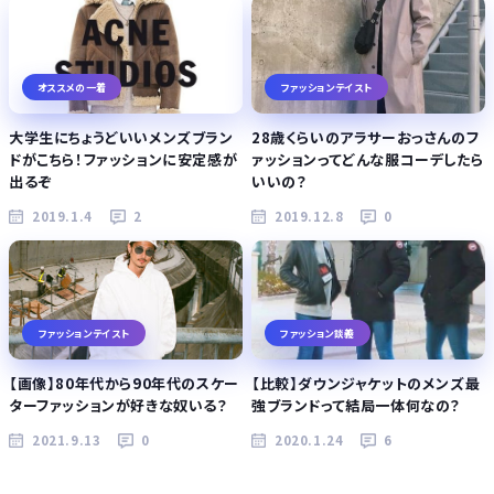
オススメの一着
ファッションテイスト
大学生にちょうどいいメンズブラン
28歳くらいのアラサーおっさんのフ
ドがこちら！ファッションに安定感が
ァッションってどんな服コーデしたら
出るぞ
いいの？
2019.1.4
2
2019.12.8
0
ファッションテイスト
ファッション談義
【画像】80年代から90年代のスケー
【比較】ダウンジャケットのメンズ最
ターファッションが好きな奴いる？
強ブランドって結局一体何なの？
2021.9.13
0
2020.1.24
6