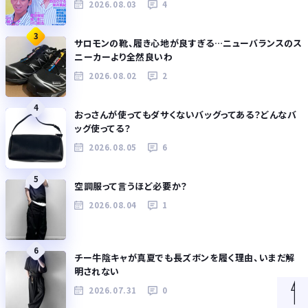
2026.08.03
4
3
サロモンの靴、履き心地が良すぎる…ニューバランスのス
ニーカーより全然良いわ
2026.08.02
2
4
おっさんが使ってもダサくないバッグってある？どんなバ
ッグ使ってる？
2026.08.05
6
5
空調服って言うほど必要か？
2026.08.04
1
6
チー牛陰キャが真夏でも長ズボンを履く理由、いまだ解
明されない
2026.07.31
0