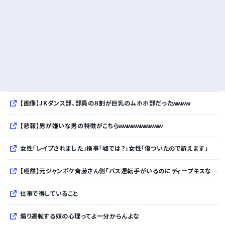
【画像】JKダンス部、部員の８割が巨乳のムホホ部だったｗｗｗｗ
【悲報】男が嫌いな男の特徴がこちらｗｗｗｗｗｗｗｗｗｗ
女性「レイプされました」検事「嘘では？」女性「傷ついたので訴えます」
【唖然】元ジャンポケ斉藤さん側「バス運転手がいるのにディープキスなんてできない」「Aさんの供述には矛盾点」・・・・・・・・・
仕事で得していること
煽り運転する奴の心理ってよー分からんよな