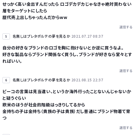
せっかく高い金出すんだったら ロゴデカデカじゃなきゃ絶対買わない
層をターゲットにしたら
歴代売上出しちゃったんだからww
返信する
名無しはプレタポルテの夢を見るか
2021.07.27 08:37
5
自分の好きなブランドのロゴを胸に抱けないとか逆に買うなよ。
好きな製品ならブランド関係なく買うし、ブランドが好きなら堂々とす
ればいい。
返信する
名無しはプレタポルテの夢を見るか
2021.08.15 22:37
6
ピーコの言葉は見当違い、というか海外行ったことないんじゃないか
と疑うぐらい
欧米のほうが社会的階級はっきりしてるから
金持ちの子は金持ち（貴族の子は貴族）だし普通にブランド物着て育
つ
返信する