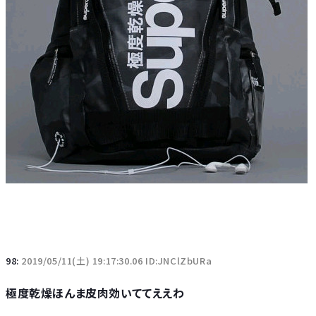
98:
2019/05/11(土) 19:17:30.06 ID:JNClZbURa
極度乾燥ほんま皮肉効いててええわ