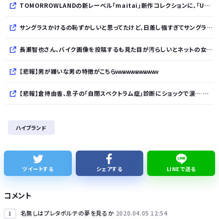
TOMORROWLANDの新レーベル「maitai」新作コレクションに、「UNDYED」の素材が採用
サングラスかけるの恥ずかしいと思ってたけど、日差し強すぎてサングラスかけ始めたわ
長瀬智也さん、バイク画像を投稿するも見た目が汚らしいとネットの女性たちから批判…謝罪
【悲報】男が嫌いな男の特徴がこちらｗｗｗｗｗｗｗｗｗｗ
【悲報】倉持由香、息子の「自閉スペクトラム症」診断にショックで涙… 見逃していた乳幼児期のサインとは？
ミツオカ、新型スポーツカーのティザー画像「第3弾」を公開！
ハイブランド
SES10年目のワイ、転職するか迷う
WindowsってCopilotってAI押してるの？必要ないんだけど
ツイートする
シェアする
LINEで送る
このパソコン買おうか迷ってるから背中を刺してくれｗｗｗ
コメント
名無しはプレタポルテの夢を見るか
2020.04.05 12:54
1