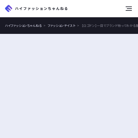
tog
nav
ハイファッションちゃんねる
ファッションテイスト
【ロゴドン】一目でブランド物ってわかる