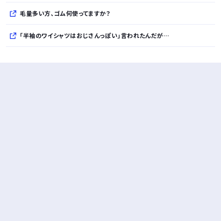
毛量多い方、ゴム何使ってますか？
「半袖のワイシャツはおじさんっぽい」言われたんだが…
10万とかする靴履いてる若者wwwwwwwwwww..
【悲報】柄付きのワイシャツにこういう靴を履いてるサラリーマンはダサい扱いされるらしい…。お前らも気をつけろ
若者の腕時計離れが深刻 時間を見るだけならもはや腕時計がいらない
Powered by livedoor 相互RSS