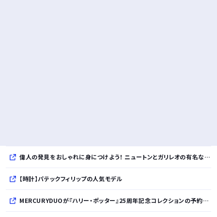
偉人の発見をおしゃれに身につけよう！ ニュートンとガリレオの有名な発見をモチーフにした、クールタッチTシャツ＆トートバッグが発売されました【QurioStore】
【時計】パテックフィリップの人気モデル
MERCURYDUOが『ハリー・ポッター』25周年記念コレクションの予約を開始