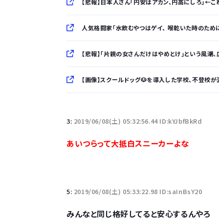
【悲報】日本人さん「円安はアカン、円高にしろ」←これな
人気格闘家「水飲むやつはゲイ、 喉乾いた時のため
【悲報】「片親の女さんだけはやめとけ」という風潮、広ま
【画像】スクールドッグ🐶を導入した学校、不登校が
「半袖のワイシャツはおじさんっぽい」言われたんだ
3:
2019/06/08(土) 05:32:56.44 ID:kYJbfBkRd
10万とかする靴履いてる若者wwwwwwwwwww.
あいつらって大抵白スニーカーよな
【悲報】柄付きのワイシャツにこういう靴を履いてる
若者の腕時計離れが深刻 時間を見るだけならも
5:
2019/06/08(土) 05:33:22.98 ID:saInBsY20
みんなと同じ格好してると安心するんやろ