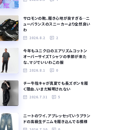
サロモンの靴、履き心地が良すぎる…ニ
ューバランスのスニーカーより全然良い
わ
2026.8.2
2
今年もユニクロのエアリズムコットン
オーバーサイズTシャツの季節が来た
な、マジでいいわこの服
2026.8.1
0
チー牛陰キャが真夏でも長ズボンを履
く理由、いまだ解明されない
2026.7.31
5
ニートのワイ、アプレッセっていうブラン
ドの高級生デニムを履き込んでる模様
2026.7.30
0