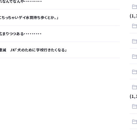
んでなんや・・・・・・・・・
(1,
にちっちゃいゲイ水筒持ち歩くとか。」
りつつある・・・・・・・・・
激減 JK「犬のために学校行きたくなる」
が…
.
(1,
サラリーマンはダサい扱いされるらしい…。お前らも気をつけろ
はや腕時計がいらない