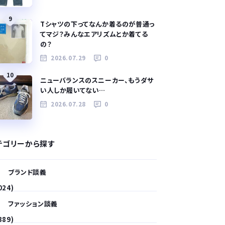
9
Tシャツの下ってなんか着るのが普通っ
てマジ？みんなエアリズムとか着てる
の？
2026.07.29
0
10
ニューバランスのスニーカー、もうダサ
い人しか履いてない…
2026.07.28
0
テゴリーから探す
ブランド談義
024)
ファッション談義
389)