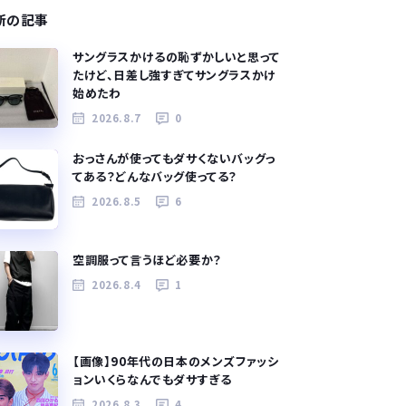
新の記事
サングラスかけるの恥ずかしいと思って
たけど、日差し強すぎてサングラスかけ
始めたわ
2026.8.7
0
おっさんが使ってもダサくないバッグっ
てある？どんなバッグ使ってる？
2026.8.5
6
空調服って言うほど必要か？
2026.8.4
1
【画像】90年代の日本のメンズファッシ
ョンいくらなんでもダサすぎる
2026.8.3
4