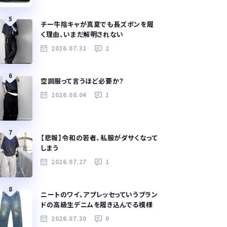
5
チー牛陰キャが真夏でも長ズボンを履
く理由、いまだ解明されない
2026.07.31
2
6
空調服って言うほど必要か？
2026.08.04
1
7
【悲報】令和の若者、私服がダサくなって
しまう
2026.07.27
1
8
ニートのワイ、アプレッセっていうブラン
ドの高級生デニムを履き込んでる模様
2026.07.30
0