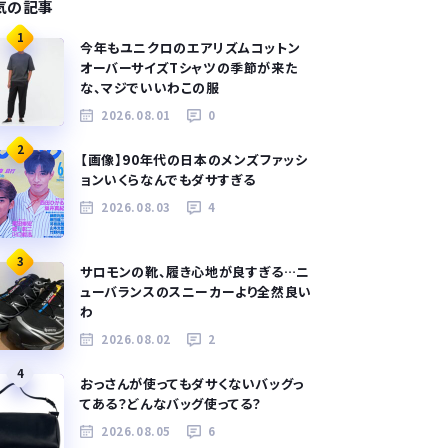
気の記事
1
今年もユニクロのエアリズムコットン
オーバーサイズTシャツの季節が来た
な、マジでいいわこの服
2026.08.01
0
2
【画像】90年代の日本のメンズファッシ
ョンいくらなんでもダサすぎる
2026.08.03
4
3
サロモンの靴、履き心地が良すぎる…ニ
ューバランスのスニーカーより全然良い
わ
2026.08.02
2
4
おっさんが使ってもダサくないバッグっ
てある？どんなバッグ使ってる？
2026.08.05
6