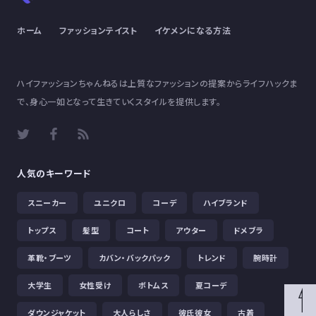
ホーム
ファッションテイスト
イケメンになる方法
ハイファッションちゃんねるは上質なファッションの提案からライフハックま
で、身心一如となって生きていくスタイルを提供します。
人気のキーワード
スニーカー
ユニクロ
コーデ
ハイブランド
トップス
髪型
コート
アウター
ドメブラ
革靴・ブーツ
カバン・バックパック
トレンド
腕時計
大学生
女性受け
ボトムス
夏コーデ
ダウンジャケット
大人らしさ
彼氏彼女
古着