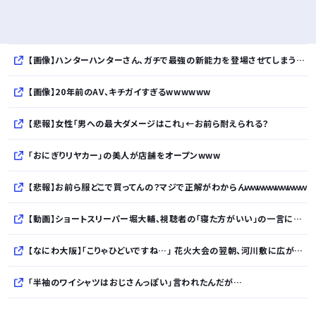
【画像】ハンターハンターさん、ガチで最強の新能力を登場させてしまうｗｗｗｗｗｗｗ
【画像】20年前のAV、キチガイすぎるwwwwww
【悲報】女性「男への最大ダメージはこれ」←お前ら耐えられる？
「おにぎりリヤカー」の美人が店舗をオープンwww
【悲報】お前ら服どこで買ってんの？マジで正解がわからんｗｗｗｗｗｗｗｗｗｗ
【動画】ショートスリーパー堀大輔、視聴者の「寝た方がいい」の一言に鬼激怒ｗｗｗｗ
【なにわ大阪】「こりゃひどいですね…」 花火大会の翌朝、河川敷に広がっていた衝撃の光景
「半袖のワイシャツはおじさんっぽい」言われたんだが…
10万とかする靴履いてる若者wwwwwwwwwww..