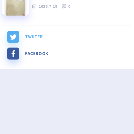
2026.7.29
0
TWIITER
FACEBOOK