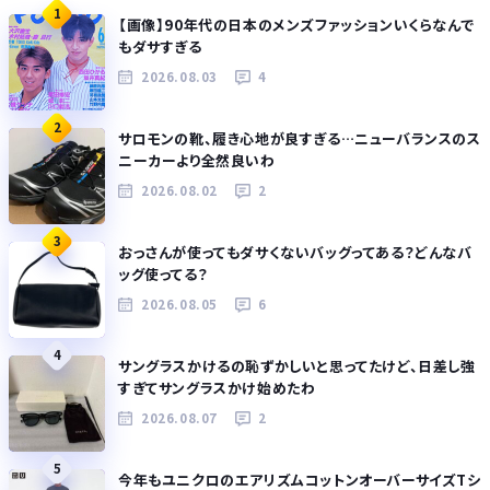
1
【画像】90年代の日本のメンズファッションいくらなんで
もダサすぎる
2026.08.03
4
2
サロモンの靴、履き心地が良すぎる…ニューバランスのス
ニーカーより全然良いわ
2026.08.02
2
3
おっさんが使ってもダサくないバッグってある？どんなバ
ッグ使ってる？
2026.08.05
6
4
サングラスかけるの恥ずかしいと思ってたけど、日差し強
すぎてサングラスかけ始めたわ
2026.08.07
2
5
今年もユニクロのエアリズムコットンオーバーサイズTシ