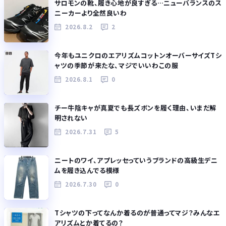
サロモンの靴、履き心地が良すぎる…ニューバランスのス
ニーカーより全然良いわ
2026.8.2
2
今年もユニクロのエアリズムコットンオーバーサイズTシ
ャツの季節が来たな、マジでいいわこの服
2026.8.1
0
チー牛陰キャが真夏でも長ズボンを履く理由、いまだ解
明されない
2026.7.31
5
ニートのワイ、アプレッセっていうブランドの高級生デニ
ムを履き込んでる模様
2026.7.30
0
Tシャツの下ってなんか着るのが普通ってマジ？みんなエ
アリズムとか着てるの？