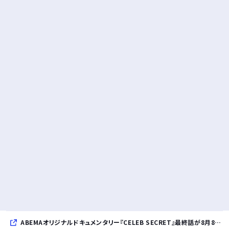
ABEMAオリジナルドキュメンタリー『CELEB SECRET』最終話が8月8日放送、MC指原莉乃、満島真之介らがコメント