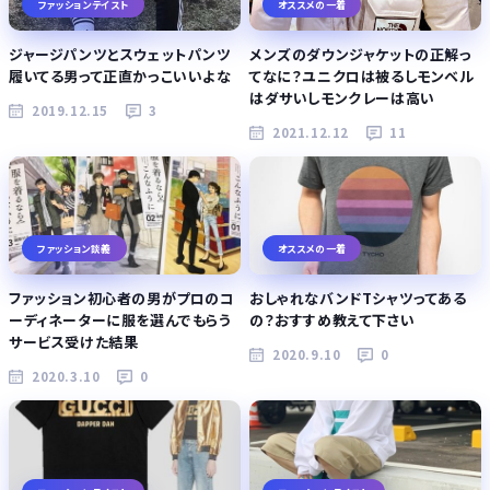
ファッションテイスト
オススメの一着
ジャージパンツとスウェットパンツ
メンズのダウンジャケットの正解っ
履いてる男って正直かっこいいよな
てなに？ユニクロは被るしモンベル
はダサいしモンクレーは高い
2019.12.15
3
2021.12.12
11
ファッション談義
オススメの一着
ファッション初心者の男がプロのコ
おしゃれなバンドTシャツってある
ーディネーターに服を選んでもらう
の？おすすめ教えて下さい
サービス受けた結果
2020.9.10
0
2020.3.10
0