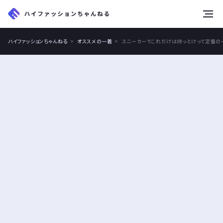
tog
nav
ハイファッションちゃんねる
オススメの一着
スニーカーでこれだけは持っとけって定番の