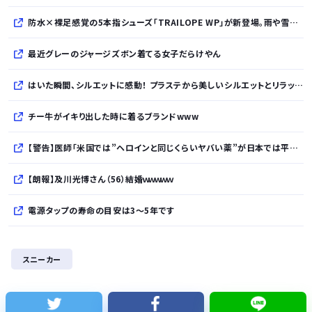
防水×裸足感覚の5本指シューズ「TRAILOPE WP」が新登場。雨や雪にも対応し日常からアウトドアまで快適に。
最近グレーのジャージズボン着てる女子だらけやん
はいた瞬間、シルエットに感動！ プラステから美しいシルエットとリラックス感を両立したタックワイドパンツが登場
チー牛がイキり出した時に着るブランドwww
【警告】医師「米国では”ヘロインと同じくらいヤバい薬”が日本では平気で処方されてる」
【朗報】及川光博さん（56）結婚ｗｗｗｗｗ
電源タップの寿命の目安は3〜5年です
ANA機と国交省飛行検査機が異常接近 空中衝突防止装置が作動も“ニアミス認定せず” 国交省判断
スニーカー
【悲報】「片親の女だけはやめとけ」という風潮、広まりつつある
Amazonができる前って通販どうやってたの