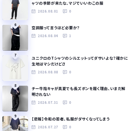
ャツの季節が来たな、マジでいいわこの服
2026.08.01
0
6
空調服って言うほど必要か？
2026.08.04
1
7
ユニクロのTシャツのシルエットってダサいよな？確かに
生地はマシだけどさ
2026.08.08
0
8
チー牛陰キャが真夏でも長ズボンを履く理由、いまだ解
明されない
2026.07.31
0
9
【悲報】令和の若者、私服がダサくなってしまう
2026.07.27
0