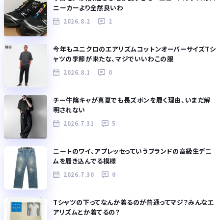
ニーカーより全然良いわ
2026.8.2
2
今年もユニクロのエアリズムコットンオーバーサイズTシ
ャツの季節が来たな、マジでいいわこの服
2026.8.1
0
チー牛陰キャが真夏でも長ズボンを履く理由、いまだ解
明されない
2026.7.31
5
ニートのワイ、アプレッセっていうブランドの高級生デニ
ムを履き込んでる模様
2026.7.30
0
Tシャツの下ってなんか着るのが普通ってマジ？みんなエ
アリズムとか着てるの？