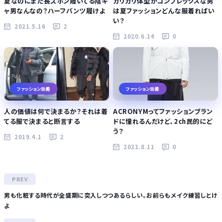
夏なのにまだ長ズボン履いてる陰キ
ガリガリ体型がコンプレックスな男
ャ男なんなの？ハーフパンツ履けよ
は夏ファッションどんな服着ればい
い？
2021.5.16
2
2020.6.14
0
ファッション談義
ファッション談義
人の価値は何で決まるか？それは着
ACRONYMってファッションブラン
てる服で決まると断言する
ドに憧れるんだけど、2ch民的にど
う？
2019.4.1
2
2021.8.11
0
男も化粧する時代が全盛期に突入しつつあるらしい。お前らもメイク練習しとけ
よ