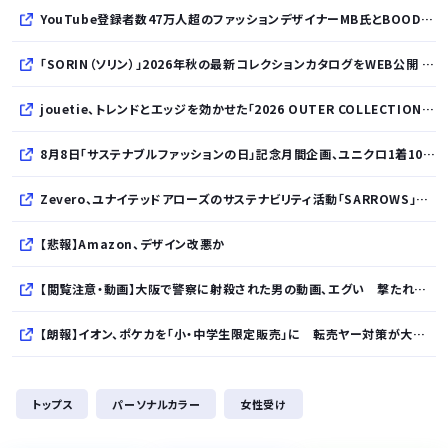
YouTube登録者数47万人超のファッションデザイナーMB氏とBOODYがコラボレーション。極上の着心地を追求した別注Tシャツが8月12日発売開始
「SORIN（ソリン）」2026年秋の最新コレクションカタログをWEB公開 「Paradox in Neutral」をテーマに秩序と反逆が共存する世界観を表現
jouetie、トレンドとエッジを効かせた「2026 OUTER COLLECTION」を公開
8月8日「サステナブルファッションの日」記念月間企画、ユニクロ1着100円買取保証とXプレゼントキャンペーンを実施
Zevero、ユナイテッドアローズのサステナビリティ活動「SARROWS」を支援。Scope 3排出量算定の効率化・精緻化を開始
【悲報】Amazon、デザイン改悪か
【閲覧注意・動画】大阪で警察に射殺された男の動画、エグい 撃たれてから叫びながら苦しみもがいて死ぬ
【朗報】イオン、ポケカを「小・中学生限定販売」に 転売ヤー対策が大絶賛ｗｗｗ
【速報】れいわ新選組、「いのちの党」に党名変更
トップス
パーソナルカラー
女性受け
【悲報】Googleのエンジニア「AIで仕事がつまらなくなった」