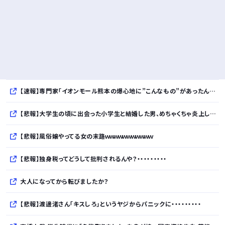
【速報】専門家「イオンモール熊本の爆心地に”こんなもの”があったんだけど…」
【悲報】大学生の頃に出会った小学生と結婚した男、めちゃくちゃ炎上してしまうwwwwwwwww
【悲報】風俗嬢やってる女の末路ｗｗｗｗｗｗｗｗｗｗｗ
【悲報】独身税ってどうして批判されるんや？・・・・・・・・・
大人になってから転びましたか？
【悲報】渡邊渚さん「キスしろ」というヤジからパニックに・・・・・・・・・