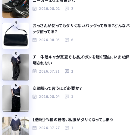
ニーカーより全然良いわ
2026.08.02
2
4
おっさんが使ってもダサくないバッグってある？どんなバ
ッグ使ってる？
2026.08.05
6
5
チー牛陰キャが真夏でも長ズボンを履く理由、いまだ解
明されない
2026.07.31
2
6
空調服って言うほど必要か？
2026.08.04
1
7
【悲報】令和の若者、私服がダサくなってしまう
2026.07.27
1