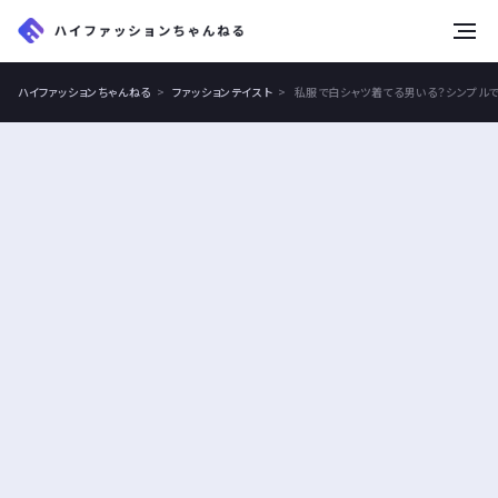
tog
nav
ハイファッションちゃんねる
ファッションテイスト
私服で白シャツ着てる男いる？シンプル