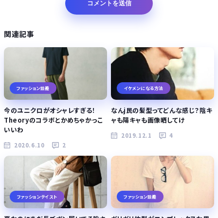
関連記事
ファッション談義
イケメンになる方法
今のユニクロがオシャレすぎる！
なんj民の髪型ってどんな感じ？陰キ
Theoryのコラボとかめちゃかっこ
ャも陽キャも画像晒してけ
いいわ
2019.12.1
4
2020.6.10
2
ファッションテイスト
ファッション談義