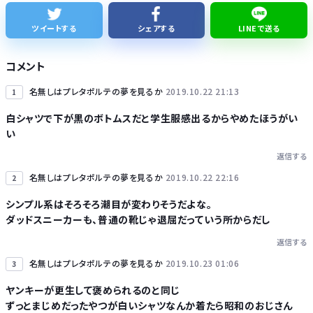
友達とPCで遊んでるんだがキーボードとマウス使った方がいいゲームでも頑なにパッド使いたがる
ツイートする
シェアする
LINEで送る
かつて650万部を誇った ｢週刊少年ジャンプ｣ 発行部数が初の100万部割れに・・・
コメント
名無しはプレタポルテの夢を見るか
2019.10.22 21:13
1
白シャツで下が黒のボトムスだと学生服感出るからやめたほうがい
い
Powered by livedoor 相互RSS
返信する
名無しはプレタポルテの夢を見るか
2019.10.22 22:16
2
シンプル系はそろそろ潮目が変わりそうだよな。
ダッドスニーカーも、普通の靴じゃ退屈だっていう所からだし
返信する
名無しはプレタポルテの夢を見るか
2019.10.23 01:06
3
ヤンキーが更生して褒められるのと同じ
ずっとまじめだったやつが白いシャツなんか着たら昭和のおじさん