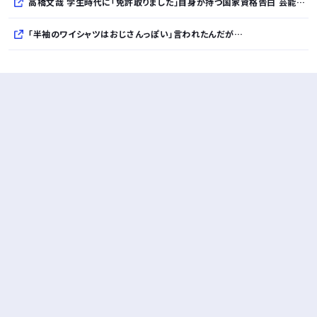
高橋文哉 学生時代に「免許取りました」自身が持つ国家資格告白 芸能界入り決意も母と「お互いの約束」で
「半袖のワイシャツはおじさんっぽい」言われたんだが…
10万とかする靴履いてる若者wwwwwwwwwww..
【悲報】柄付きのワイシャツにこういう靴を履いてるサラリーマンはダサい扱いされるらしい…。お前らも気をつけろ
若者の腕時計離れが深刻 時間を見るだけならもはや腕時計がいらない
Powered by livedoor 相互RSS