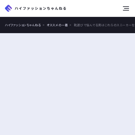
tog
nav
ハイファッションちゃんねる
オススメの一着
靴選びで悩んでる男はこれらのスニーカーを