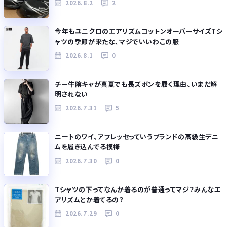
2026.8.2
2
今年もユニクロのエアリズムコットンオーバーサイズTシ
ャツの季節が来たな、マジでいいわこの服
2026.8.1
0
チー牛陰キャが真夏でも長ズボンを履く理由、いまだ解
明されない
2026.7.31
5
ニートのワイ、アプレッセっていうブランドの高級生デニ
ムを履き込んでる模様
2026.7.30
0
Tシャツの下ってなんか着るのが普通ってマジ？みんなエ
アリズムとか着てるの？
2026.7.29
0