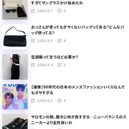
すぎてサングラスかけ始めたわ
2026.8.7
0
おっさんが使ってもダサくないバッグってある？どんなバ
ッグ使ってる？
2026.8.5
6
空調服って言うほど必要か？
2026.8.4
1
【画像】90年代の日本のメンズファッションいくらなんで
もダサすぎる
2026.8.3
4
サロモンの靴、履き心地が良すぎる…ニューバランスのス
ニーカーより全然良いわ