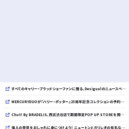
すべてのキャリー・ブラッドショーファンに贈る、Desigualのニュースペーパープリントコレクション
MERCURYDUOが『ハリー・ポッター』25周年記念コレクションの予約を開始
Chut! By BRADELIS、西武渋谷店で期間限定POP UP STOREを開催！全商品展開＆新作10%OFFの特別な6日間
偉人の発見をおしゃれに身につけよう！ ニュートンとガリレオの有名な発見をモチーフにした、クールタッチTシャツ＆トートバッグが発売されました【QurioStore】