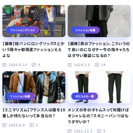
ファッションテイスト
ファッション談義
【画像】短パンにロングソックスとか
【画像】男のファッション、こういうの
いう陽キャ御用達ファッションええ
で良いのになぜチー牛の陰キャたち
よな
はダサい服装になるの？
2020.8.15
0
2024.3.3
14
ファッション談義
オススメの一着
【ミニマリズム】フランス人は服を10
メンズの冬のボトムスって何履けば
着しか持たないって本当なの？
オシャレなの？スキニーパンツはも
うダサいか？
2020.6.8
2
2022.12.2
5