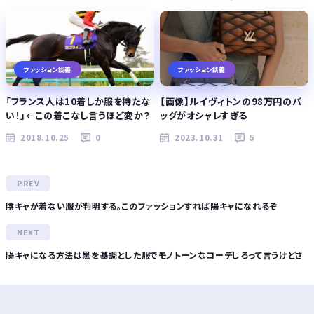
ファッション談義
ファッション談義
「フランス人は10着しか服を持たな
【画像】ルイヴィトンの98万円のバ
い！」←この着こなし言うほど変か？
ッグがオシャレすぎる
2018.10.25
0
2023.10.31
5
陰キャが着ない服が判明する。このファッションすれば陽キャになれるぞ
陽キャになる方法は黒を基調とした服でモノトーンなコーデしろって言うけどさ