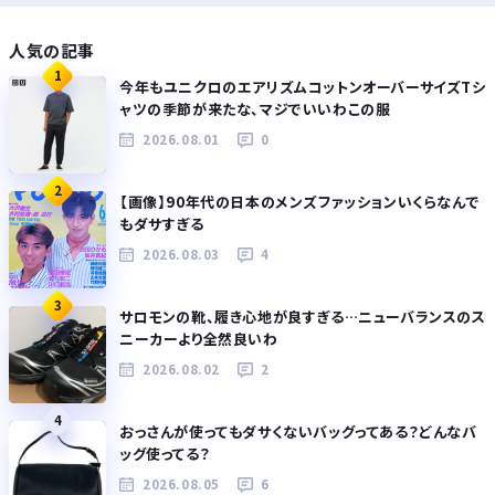
人気の記事
1
今年もユニクロのエアリズムコットンオーバーサイズTシ
ャツの季節が来たな、マジでいいわこの服
2026.08.01
0
2
【画像】90年代の日本のメンズファッションいくらなんで
もダサすぎる
2026.08.03
4
3
サロモンの靴、履き心地が良すぎる…ニューバランスのス
ニーカーより全然良いわ
2026.08.02
2
4
おっさんが使ってもダサくないバッグってある？どんなバ
ッグ使ってる？
2026.08.05
6