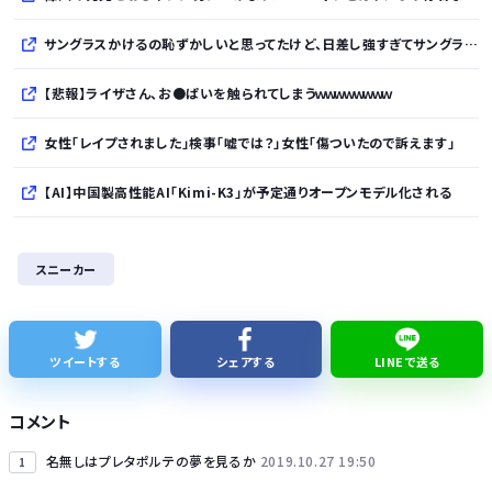
サングラスかけるの恥ずかしいと思ってたけど、日差し強すぎてサングラスかけ始めたわ
【悲報】ライザさん、お●ぱいを触られてしまうｗｗｗｗｗｗｗｗ
女性「レイプされました」検事「嘘では？」女性「傷ついたので訴えます」
【AI】中国製高性能AI「Kimi-K3」が予定通りオープンモデル化される
京大病院、脳腫瘍摘出手術で誤って腫瘍の無い部位を摘出 脳幹など損傷受け植物状態に
スニーカー
【正論】ホリエモン、移民受け入れ反対派にブチギレ→スタジオ誰も反論できず沈黙
【悲報】倉持由香、息子の「自閉スペクトラム症」診断にショックで涙… 見逃していた乳幼児期のサインとは？
ツイートする
シェアする
LINEで送る
ミツオカ、新型スポーツカーのティザー画像「第3弾」を公開！
コメント
名無しはプレタポルテの夢を見るか
2019.10.27 19:50
1