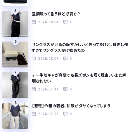
5
空調服って言うほど必要か？
2026.08.04
1
6
サングラスかけるの恥ずかしいと思ってたけど、日差し強
すぎてサングラスかけ始めたわ
2026.08.07
0
7
チー牛陰キャが真夏でも長ズボンを履く理由、いまだ解
明されない
2026.07.31
0
8
【悲報】令和の若者、私服がダサくなってしまう
2026.07.27
0