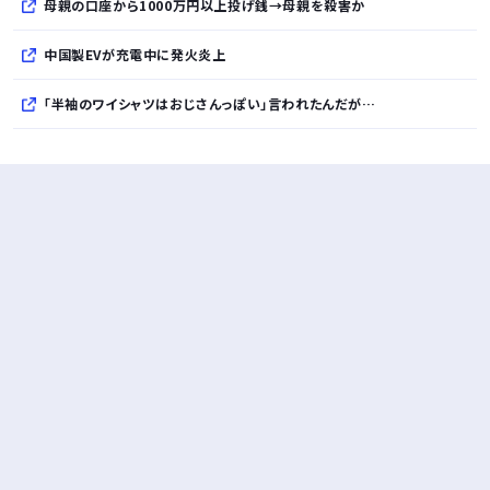
母親の口座から1000万円以上投げ銭→母親を殺害か
中国製EVが充電中に発火炎上
「半袖のワイシャツはおじさんっぽい」言われたんだが…
10万とかする靴履いてる若者wwwwwwwwwww..
【悲報】柄付きのワイシャツにこういう靴を履いてるサラリーマンはダサい扱いされるらしい…。お前らも気をつけろ
若者の腕時計離れが深刻 時間を見るだけならもはや腕時計がいらない
Powered by livedoor 相互RSS