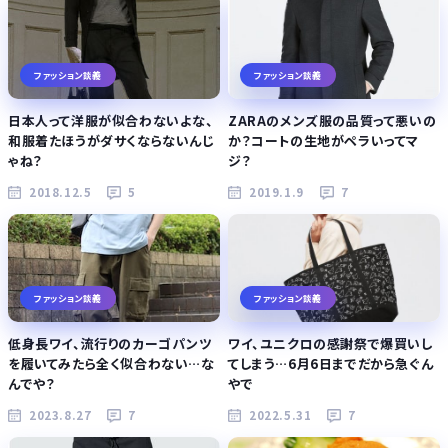
ファッション談義
ファッション談義
日本人って洋服が似合わないよな、
ZARAのメンズ服の品質って悪いの
和服着たほうがダサくならないんじ
か？コートの生地がペラいってマ
ゃね？
ジ？
2018.12.5
5
2019.1.9
7
ファッション談義
ファッション談義
低身長ワイ、流行りのカーゴパンツ
ワイ、ユニクロの感謝祭で爆買いし
を履いてみたら全く似合わない…な
てしまう…6月6日までだから急ぐん
んでや？
やで
2023.8.27
7
2022.5.31
7