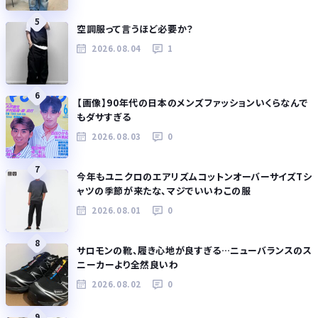
5
空調服って言うほど必要か？
2026.08.04
1
6
【画像】90年代の日本のメンズファッションいくらなんで
もダサすぎる
2026.08.03
0
7
今年もユニクロのエアリズムコットンオーバーサイズTシ
ャツの季節が来たな、マジでいいわこの服
2026.08.01
0
8
サロモンの靴、履き心地が良すぎる…ニューバランスのス
ニーカーより全然良いわ
2026.08.02
0
9