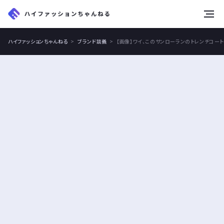
tog
nav
ハイファッションちゃんねる
ブランド談義
【画像】ワイ、このサンローランのトレンチコー