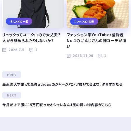
オススメの一着
ファッション談義
リュックってユニクロので大丈夫？
ファッション系YouTuber登録者
人から舐められたりしないか？
No.1のげんじさんの神コーデが凄
い
2026.7.5
7
2018.11.20
1
最近の大学生って全員adidasのジャージパンツ履いてるよな。ダサすぎだろ
今月だけで服に15万円使ったオシャレなんJ民の買い物内容がこちら