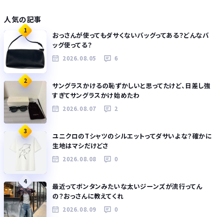
人気の記事
1
おっさんが使ってもダサくないバッグってある？どんなバ
ッグ使ってる？
2026.08.05
6
2
サングラスかけるの恥ずかしいと思ってたけど、日差し強
すぎてサングラスかけ始めたわ
2026.08.07
2
3
ユニクロのTシャツのシルエットってダサいよな？確かに
生地はマシだけどさ
2026.08.08
0
4
最近ってボンタンみたいな太いジーンズが流行ってん
の？おっさんに教えてくれ
2026.08.09
0