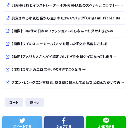
JEANASISとイラストレーターHONGAMA氏のスペシャルコラボレーションアイテム全7型が8月11日より発売
廃棄される小麦粉袋から生まれた2WAYバッグ「Origami Picnic Bag」がMakuakeに登場
【画像】90年代の日本のファッションいくらなんでもダサすぎるｗｗ
【画像】ワイのスニーカー、パンツを履いた靴とか馬鹿にされる
【動画】アメリカ人さんゲイ認定のしすぎで全員ゲイになってしまう…
【深刻】スマホのエロ広告、やりすぎてこうなる →
グエン・ビン・グエン容疑者、空き家に侵入して金品など盗んだ疑いで再逮捕 今年４月には別件で逮捕も不起訴になっていた
【動画】プリウス乗り、違法駐車をしてバスを1時間遅延させてしまった模様
コート
筋トレ
家賃4500円の家に住んでるんだけど、なにか質問ある？
【悲報】若手有望騎手（20）が素行不良で師匠の調教師を激怒させてしまい引退に追い込まれそう
ツイートする
シェアする
LINEで送る