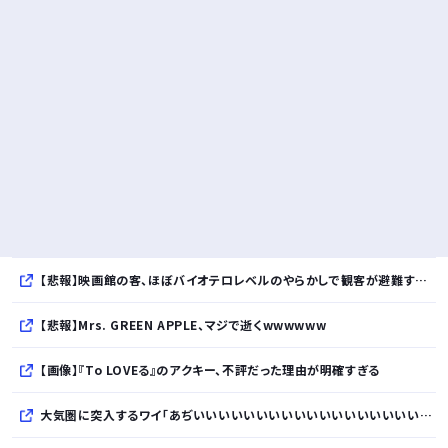
【悲報】映画館の客、ほぼバイオテロレベルのやらかしで観客が避難する事態にｗｗｗｗ
【悲報】Mrs. GREEN APPLE、マジで逝くwwwwww
【画像】『To LOVEる』のアクキー、不評だった理由が明確すぎる
大気圏に突入するワイ「あぢいいいいいいいいいいいいいいいいいい！！！！」