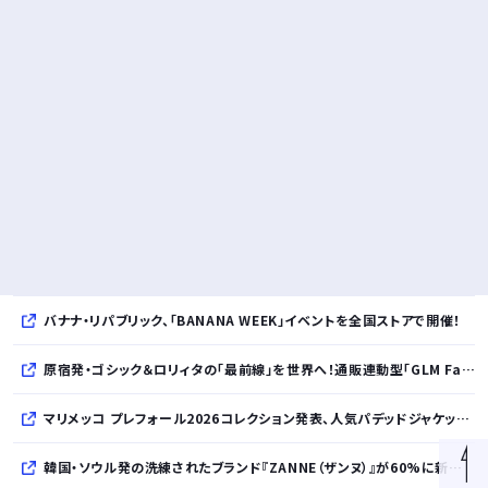
バナナ・リパブリック、「BANANA WEEK」イベントを全国ストアで開催！
原宿発・ゴシック＆ロリィタの「最前線」を世界へ！通販連動型「GLM Fashion Show 2026」9月開催
マリメッコ プレフォール2026コレクション発表、人気パデッドジャケットの日本限定カラーも登場
韓国・ソウル発の洗練されたブランド『ZANNE（ザンヌ）』が60%に新規入店、モダン×エフォートレスなコレクションを展開