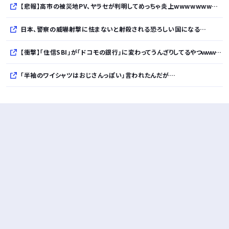
【悲報】高市の被災地PV、ヤラセが判明してめっちゃ炎上wwwwwwwwwwwwwwwwwwwwwwwwwww
日本、警察の威嚇射撃に怯まないと射殺される恐ろしい国になる…
【衝撃】「住信SBI」が「ドコモの銀行」に変わってうんざりしてるやつｗｗｗｗｗ
「半袖のワイシャツはおじさんっぽい」言われたんだが…
10万とかする靴履いてる若者wwwwwwwwwww..
【悲報】柄付きのワイシャツにこういう靴を履いてるサラリーマンはダサい扱いされるらしい…。お前らも気をつけろ
若者の腕時計離れが深刻 時間を見るだけならもはや腕時計がいらない
Powered by livedoor 相互RSS