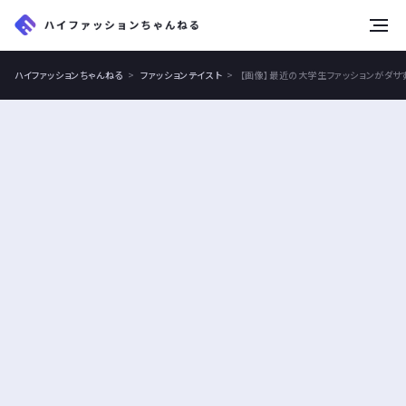
tog
nav
ハイファッションちゃんねる
ファッションテイスト
【画像】最近の大学生ファッションがダ