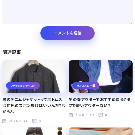
関連記事
ファッションテイスト
オススメの一着
黒のデニムジャケットってボトムス
男の春アウターでおすすめある？タ
は何色のズボン履けばいいんだ？わ
フで軽いアウターない？
からん
2020.3.19
0
2026.5.31
0