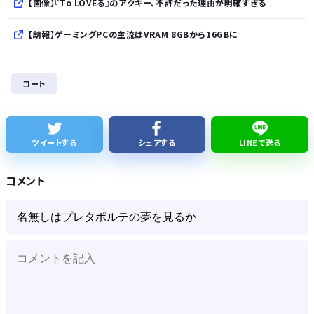
【画像】『To LOVEる』のアクキー、不評だった理由が明確すぎる
【朗報】ゲーミングPCの主流はVRAM 8GBから16GBに
AI、指示なくサイバー攻撃か… 英政府機関の性能評価試験
コート
元ジャンポケ斉藤慎二被告に懲役7年求刑 被害女性が法廷で語った「人としての尊厳を踏みにじられた」
【悲報】「下げるのが筋なんですけど…」消費減税で値下がりする分と同じだけ商品を値上げして店頭価格を変えない店も…
ツイートする
シェアする
LINEで送る
【熊本地震】日本製紙が会見「深くおわび」熊本地震で9人犠牲、煙突3本が損傷
コメント
Powered by livedoor 相互RSS