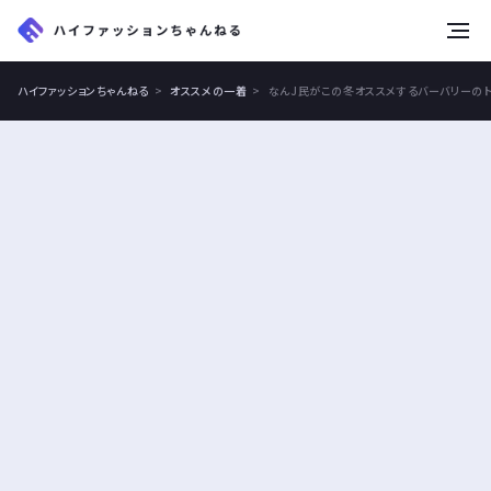
tog
nav
ハイファッションちゃんねる
オススメの一着
なんJ民がこの冬オススメするバーバリーの