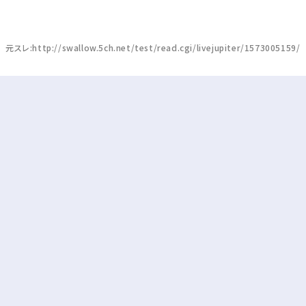
元スレ:http://swallow.5ch.net/test/read.cgi/livejupiter/1573005159/