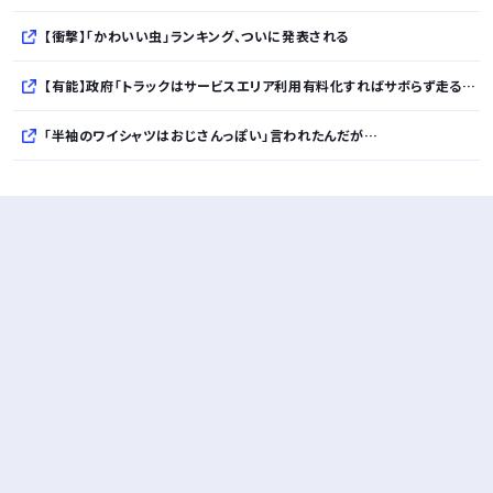
【衝撃】「かわいい虫」ランキング、ついに発表される
【有能】政府「トラックはサービスエリア利用有料化すればサボらず走るし流問題解決じゃね？」
「半袖のワイシャツはおじさんっぽい」言われたんだが…
10万とかする靴履いてる若者wwwwwwwwwww..
【悲報】柄付きのワイシャツにこういう靴を履いてるサラリーマンはダサい扱いされるらしい…。お前らも気をつけろ
若者の腕時計離れが深刻 時間を見るだけならもはや腕時計がいらない
Powered by livedoor 相互RSS