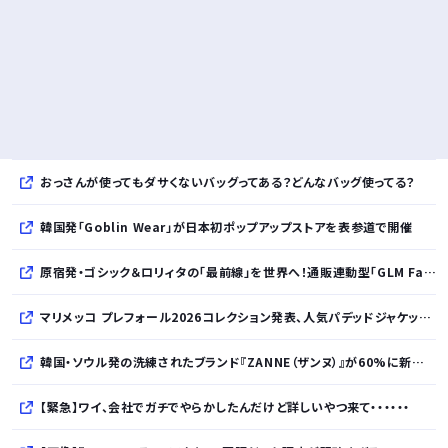
おっさんが使ってもダサくないバッグってある？どんなバッグ使ってる？
韓国発「Goblin Wear」が日本初ポップアップストアを表参道で開催
原宿発・ゴシック＆ロリィタの「最前線」を世界へ！通販連動型「GLM Fashion Show 2026」9月開催
マリメッコ プレフォール2026コレクション発表、人気パデッドジャケットの日本限定カラーも登場
韓国・ソウル発の洗練されたブランド『ZANNE（ザンヌ）』が60%に新規入店、モダン×エフォートレスなコレクションを展開
【緊急】ワイ、会社でガチでやらかしたんだけど詳しいやつ来て・・・・・・