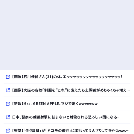
【画像】石川佳純さん(31)の体、エッッッッッッッッッッッッッッッッッ！
【画像】大阪の高校「制服を”これ”に変えたら志願者がめちゃくちゃ増えた」
【悲報】Mrs. GREEN APPLE、マジで逝くwwwwww
日本、警察の威嚇射撃に怯まないと射殺される恐ろしい国になる…
【衝撃】「住信SBI」が「ドコモの銀行」に変わってうんざりしてるやつｗｗｗｗｗ