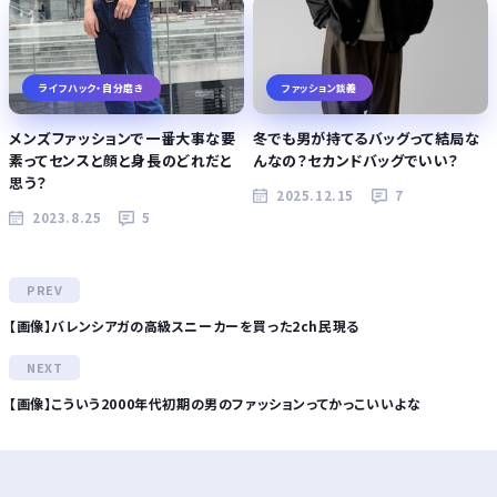
ライフハック・自分磨き
ファッション談義
メンズファッションで一番大事な要
冬でも男が持てるバッグって結局な
素ってセンスと顔と身長のどれだと
んなの？セカンドバッグでいい？
思う？
2025.12.15
7
2023.8.25
5
【画像】バレンシアガの高級スニーカーを買った2ch民現る
【画像】こういう2000年代初期の男のファッションってかっこいいよな