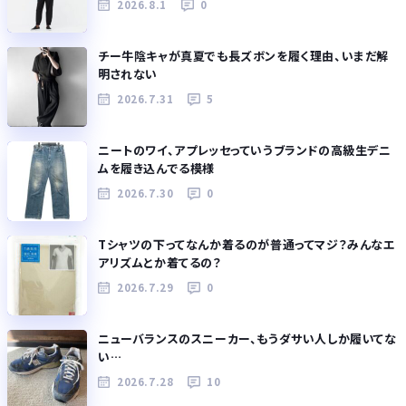
2026.8.1
0
チー牛陰キャが真夏でも長ズボンを履く理由、いまだ解
明されない
2026.7.31
5
ニートのワイ、アプレッセっていうブランドの高級生デニ
ムを履き込んでる模様
2026.7.30
0
Tシャツの下ってなんか着るのが普通ってマジ？みんなエ
アリズムとか着てるの？
2026.7.29
0
ニューバランスのスニーカー、もうダサい人しか履いてな
い…
2026.7.28
10