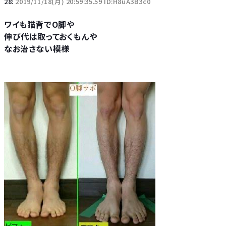
28:
2019/11/18(月) 20:59:35.59 ID:H8uA3B3c0
ワイも猫背でO脚や
伸び代は取っておくもんや
なお治さない模様