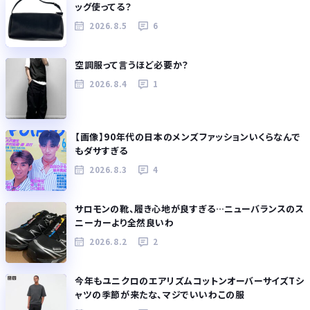
ッグ使ってる？
2026.8.5
6
空調服って言うほど必要か？
2026.8.4
1
【画像】90年代の日本のメンズファッションいくらなんで
もダサすぎる
2026.8.3
4
サロモンの靴、履き心地が良すぎる…ニューバランスのス
ニーカーより全然良いわ
2026.8.2
2
今年もユニクロのエアリズムコットンオーバーサイズTシ
ャツの季節が来たな、マジでいいわこの服