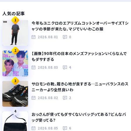
人気の記事
1
今年もユニクロのエアリズムコットンオーバーサイズTシ
ャツの季節が来たな、マジでいいわこの服
2026.08.01
0
2
【画像】90年代の日本のメンズファッションいくらなんで
もダサすぎる
2026.08.03
4
3
サロモンの靴、履き心地が良すぎる…ニューバランスのス
ニーカーより全然良いわ
2026.08.02
2
4
おっさんが使ってもダサくないバッグってある？どんなバ
ッグ使ってる？
2026.08.05
6