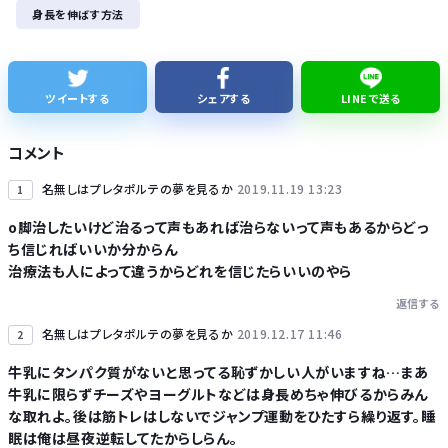
身長を伸ばす方法
【速報】れいわ新選組、「いのちの党」に党名変更
【悲報】Googleのエンジニア「AIで仕事がつまらなくなった」
ツイートする
シェアする
LINEで送る
友達とPCで遊んでるんだがキーボードとマウス使った方がいいゲームでも頑なにパッド使いたがる
コメント
名無しはプレタポルテの夢を見るか
2019.11.19 13:23
1
o脚治したいけど治るって声もあれば治らないって声もあるからどっ
ち信じればいいか分からん
Powered by livedoor 相互RSS
治療法も人によって違うからどれを信じたらいいのやら
返信する
名無しはプレタポルテの夢を見るか
2019.12.17 11:46
2
牛乳にタンパク質がないと思ってる恥ずかしい人がいますね…まあ
牛乳に限らずチーズやヨーグルトなどは身長めちゃ伸びるからみん
な取れよ。後は筋トレはしないでジャンプ運動をひたすら繰り返す。睡
眠は俺は昼夜逆転してたからしらん。