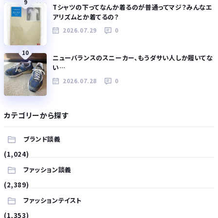
9
Tシャツの下ってなんか着るのが普通ってマジ？みんなエ
アリズムとか着てるの？
2026.07.29
0
10
ニューバランスのスニーカー、もうダサい人しか履いてな
い…
2026.07.28
0
カテゴリーから探す
ブランド談義
(1,024)
ファッション談義
(2,389)
ファッションテイスト
(1,353)