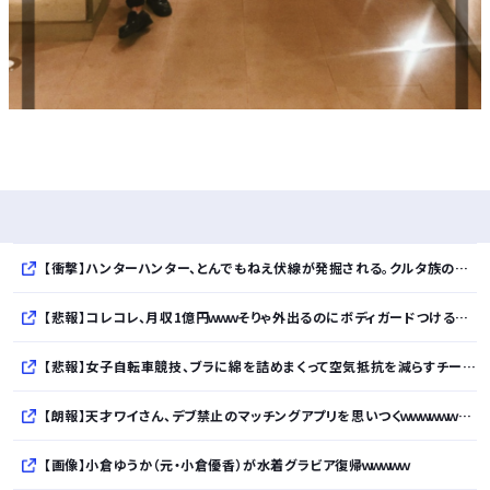
【衝撃】ハンターハンター、とんでもねえ伏線が発掘される。クルタ族の虐殺犯人がツェリードニヒだった模様！
【悲報】コレコレ、月収1億円ｗｗｗそりゃ外出るのにボディガードつけるわ…
【悲報】女子自転車競技、ブラに綿を詰めまくって空気抵抗を減らすチート技が発覚ｗｗｗ
【朗報】天才ワイさん、デブ禁止のマッチングアプリを思いつくｗｗｗｗｗｗｗｗｗｗ
【画像】小倉ゆうか（元・小倉優香）が水着グラビア復帰ｗｗｗｗｗ