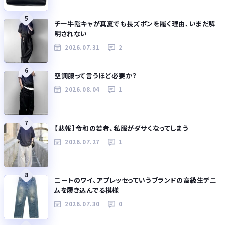
5
チー牛陰キャが真夏でも長ズボンを履く理由、いまだ解
明されない
2026.07.31
2
6
空調服って言うほど必要か？
2026.08.04
1
7
【悲報】令和の若者、私服がダサくなってしまう
2026.07.27
1
8
ニートのワイ、アプレッセっていうブランドの高級生デニ
ムを履き込んでる模様
2026.07.30
0