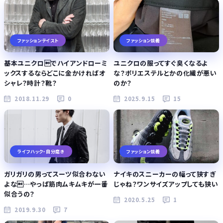
ファッションテイスト
ファッション談義
基本ユニクロでハイアンドローミ
ユニクロの服ってすぐ臭くなるよ
ックスするならどこに金かければオ
な？ポリエステルとかの化繊が悪い
シャレ？時計？靴？
のか？
2018.11.29
0
2025.9.15
15
ライフハック・自分磨き
ファッション談義
ガリガリの男ってスーツ似合わない
ナイキのスニーカーの幅って狭すぎ
よな…やっぱ筋肉ムキムキが一番
じゃね？ワンサイズアップしても狭い
似合うの？
2020.5.25
1
2019.9.30
7