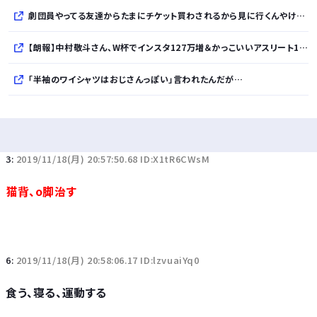
劇団員やってる友達からたまにチケット買わされるから見に行くんやけどさ・・・
【朗報】中村敬斗さん、W杯でインスタ127万増＆かっこいいアスリート1位ｗｗｗｗｗｗｗｗｗｗ
「半袖のワイシャツはおじさんっぽい」言われたんだが…
10万とかする靴履いてる若者wwwwwwwwwww..
【悲報】柄付きのワイシャツにこういう靴を履いてるサラリーマンはダサい扱いされるらしい…。お前らも気をつけろ
3:
2019/11/18(月) 20:57:50.68 ID:X1tR6CWsM
若者の腕時計離れが深刻 時間を見るだけならもはや腕時計がいらない
猫背、o脚治す
6:
2019/11/18(月) 20:58:06.17 ID:lzvuaiYq0
Powered by livedoor 相互RSS
食う、寝る、運動する