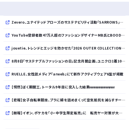
Zevero、ユナイテッドアローズのサステナビリティ活動「SARROWS」を支援。Scope 3排出量算定の効率化・精緻化を開始
YouTube登録者数47万人超のファッションデザイナーMB氏とBOODYがコラボレーション。極上の着心地を追求した別注Tシャツが8月12日発売開始
jouetie、トレンドとエッジを効かせた「2026 OUTER COLLECTION」を公開
8月8日「サステナブルファッションの日」記念月間企画、ユニクロ1着100円買取保証とXプレゼントキャンペーンを実施
RUELLE、女性誌メディア『arweb』にて新作アクティブウェア6型が掲載
【愕然】ぼく期間工、トータル9年目に突入した結果ｗｗｗｗｗｗｗｗｗｗ
【悲報】女子自転車競技、ブラに綿を詰めまくって空気抵抗を減らすチート技が発覚ｗｗｗ
【朗報】イオン、ポケカを「小・中学生限定販売」に 転売ヤー対策が大絶賛ｗｗｗ
【衝撃】ビールだけ注ぐと倒れる！？「よなよなエール」がまさかのU字グラスを発売ｗｗｗ