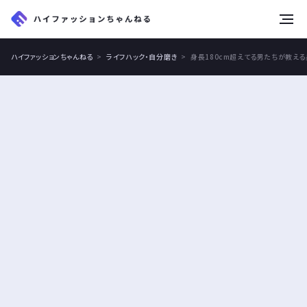
tog
nav
ハイファッションちゃんねる
ライフハック・自分磨き
身長180cm超えてる男たちが教え