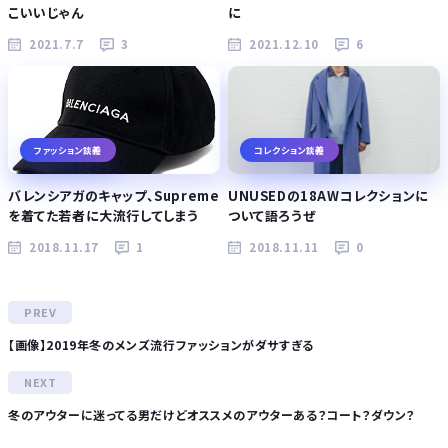
こいいじゃん
に
2021.7.7
3
2021.12.10
6
ファッション談義
コレクション談義
バレンシアガのキャップ、Supreme
UNUSEDの18AWコレクションに
を着てた若者に大流行してしまう
ついて語ろうぜ
2018.11.17
1
2018.11.11
0
【画像】2019年冬のメンズ流行ファッションがダサすぎる
冬のアウターに迷ってる男だけどオススメのアウターある？コート？ダウン？