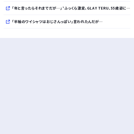
「年と言ったらそれまでだが…」〝ふっくら激変〟GLAY TERU、55歳姿に「人として好きすぎる」「TERUさんには見えない」「分からなかった」
「半袖のワイシャツはおじさんっぽい」言われたんだが…
10万とかする靴履いてる若者wwwwwwwwwww..
【悲報】柄付きのワイシャツにこういう靴を履いてるサラリーマンはダサい扱いされるらしい…。お前らも気をつけろ
若者の腕時計離れが深刻 時間を見るだけならもはや腕時計がいらない
Powered by livedoor 相互RSS