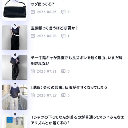
ッグ使ってる？
2026.08.05
6
5
空調服って言うほど必要か？
2026.08.04
1
6
チー牛陰キャが真夏でも長ズボンを履く理由、いまだ解
明されない
2026.07.31
0
7
【悲報】令和の若者、私服がダサくなってしまう
2026.07.27
0
8
Tシャツの下ってなんか着るのが普通ってマジ？みんなエ
アリズムとか着てるの？