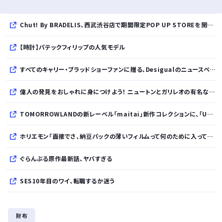
Chut! By BRADELIS、西武渋谷店で期間限定POP UP STOREを開催！全商品展開＆新作10%OFFの特別な6日間
【時計】パテックフィリップの人気モデル
すべてのキャリー・ブラッドショーファンに贈る、Desigualのニュースペーパープリントコレクション
偉人の発見をおしゃれに身につけよう！ ニュートンとガリレオの有名な発見をモチーフにした、クールタッチTシャツ＆トートバッグが発売されました【QurioStore】
TOMORROWLANDの新レーベル「maitai」新作コレクションに、「UNDYED」の素材が採用
ホリエモン「面接でさ、納豆パックの薄いフィルムって何のために入っていの？って聞くわけ」
ぐらんぶる原作最新話、ヤバすぎる
SES10年目のワイ、転職するか迷う
WindowsってCopilotってAI押してるの？必要ないんだけど
財布