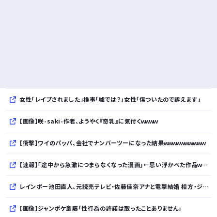
女性「レイプされました」検事「嘘では？」女性「傷ついたので訴えます」
【画像】咲-saki-作者、ようやく『奇乳』に気付くｗｗｗｗ
【衝撃】ワイのパッパ、会社でナンバーツーになった結果ｗｗｗｗｗｗｗｗｗｗ
【速報】「途中から急激につまらなくなった漫画」←思い浮かべた作品ｗｗｗｗｗｗｗｗｗｗ
レインボー池田直人、元読売テレビ・佐藤佳奈アナと電撃結婚 相方・ジャンボにサプライズ報告
【画像】ジャンポケ斎藤「性行為の許諾は取ったことありません」