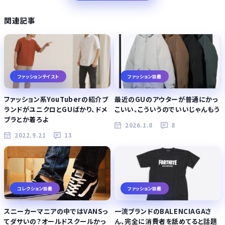
関連記事
ファッションテイスト
ファッション談義
ファッション系YouTuberの紹介ブ
最近のGUのアウターが普通にかっ
ランドがユニクロとGUばかり、ドメ
こいい、こういうのでいいじゃんもう
ブラとか着ろよ
2026.1.8
8
2022.9.21
13
コレクション談義
ファッション談義
スニーカーマニアの中ではVANSっ
一流ブランドのBALENCIAGAさ
てダサいの？オールドスクールかっ
ん、完全に消費者を舐めてると話題