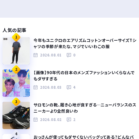
人気の記事
1
今年もユニクロのエアリズムコットンオーバーサイズTシ
ャツの季節が来たな、マジでいいわこの服
2026.08.01
0
2
【画像】90年代の日本のメンズファッションいくらなんで
もダサすぎる
2026.08.03
4
3
サロモンの靴、履き心地が良すぎる…ニューバランスのス
ニーカーより全然良いわ
2026.08.02
2
4
おっさんが使ってもダサくないバッグってある？どんなバ