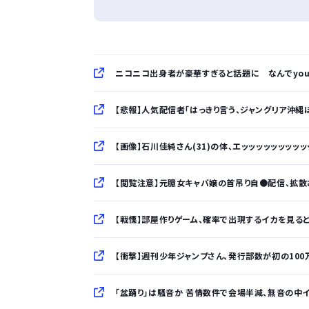
ニコニコ出身者が豪華すぎると話題に なんでyou
【悲報】人気配信者「はっきり言う、ジャングリア沖縄
【画像】石川佳純さん(31)の体、エッッッッッッッッッ
【閲覧注意】元臆女キャバ嬢の首吊り自●配信、拡散さ
【戦慄】部屋作りゲーム、確率で出現するイカを見ると
【衝撃】週刊少年ジャンプさん、発行部数が初の100万部
「盆踊り」は騒音か 苦情数件で会場半減、無音の中