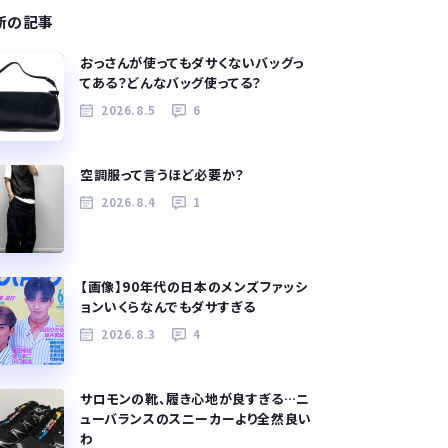
新の記事
おっさんが使ってもダサくないバッグっ
てある？どんなバッグ使ってる？
2026.8.5
6
空調服って言うほど必要か？
2026.8.4
1
【画像】90年代の日本のメンズファッシ
ョンいくらなんでもダサすぎる
2026.8.3
4
サロモンの靴、履き心地が良すぎる…ニ
ューバランスのスニーカーより全然良い
わ