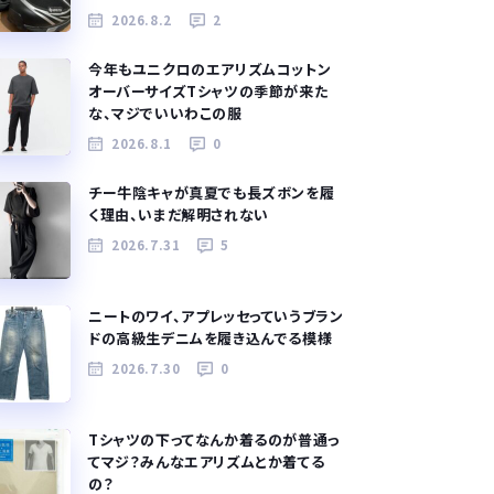
2026.8.2
2
今年もユニクロのエアリズムコットン
オーバーサイズTシャツの季節が来た
な、マジでいいわこの服
2026.8.1
0
チー牛陰キャが真夏でも長ズボンを履
く理由、いまだ解明されない
2026.7.31
5
ニートのワイ、アプレッセっていうブラン
ドの高級生デニムを履き込んでる模様
2026.7.30
0
Tシャツの下ってなんか着るのが普通っ
てマジ？みんなエアリズムとか着てる
の？