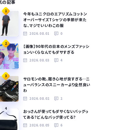
気の記事
1
今年もユニクロのエアリズムコットン
オーバーサイズTシャツの季節が来た
な、マジでいいわこの服
2026.08.01
0
2
【画像】90年代の日本のメンズファッシ
ョンいくらなんでもダサすぎる
2026.08.03
4
3
サロモンの靴、履き心地が良すぎる…ニ
ューバランスのスニーカーより全然良い
わ
2026.08.02
2
4
おっさんが使ってもダサくないバッグっ
てある？どんなバッグ使ってる？
2026.08.05
6