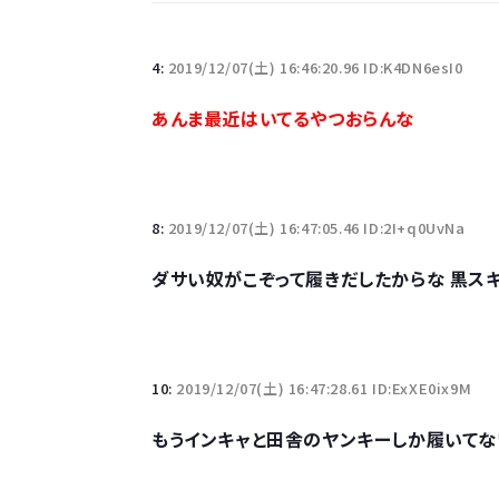
「半袖のワイシャツはおじさんっぽい」言われたんだ
4:
2019/12/07(土) 16:46:20.96 ID:K4DN6esI0
10万とかする靴履いてる若者wwwwwwwwwww.
あんま最近はいてるやつおらんな
【悲報】柄付きのワイシャツにこういう靴を履いてる
若者の腕時計離れが深刻 時間を見るだけならも
8:
2019/12/07(土) 16:47:05.46 ID:2I+q0UvNa
ダサい奴がこぞって履きだしたからな 黒ス
Powered by livedoor 相互RSS
10:
2019/12/07(土) 16:47:28.61 ID:ExXE0ix9M
もうインキャと田舎のヤンキーしか履いてな