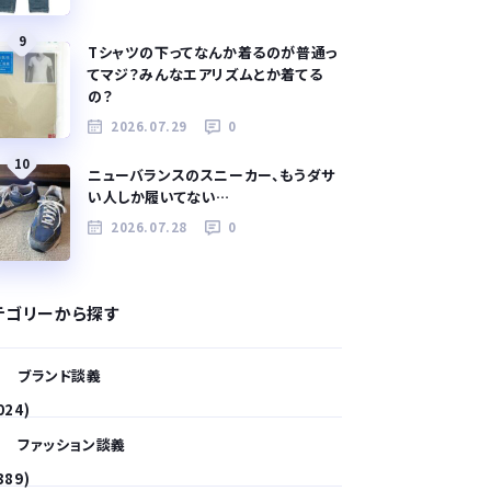
9
Tシャツの下ってなんか着るのが普通っ
てマジ？みんなエアリズムとか着てる
の？
2026.07.29
0
10
ニューバランスのスニーカー、もうダサ
い人しか履いてない…
2026.07.28
0
テゴリーから探す
ブランド談義
024)
ファッション談義
389)