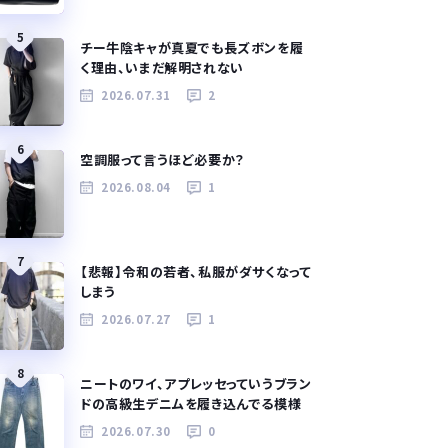
5
チー牛陰キャが真夏でも長ズボンを履
く理由、いまだ解明されない
2026.07.31
2
6
空調服って言うほど必要か？
2026.08.04
1
7
【悲報】令和の若者、私服がダサくなって
しまう
2026.07.27
1
8
ニートのワイ、アプレッセっていうブラン
ドの高級生デニムを履き込んでる模様
2026.07.30
0