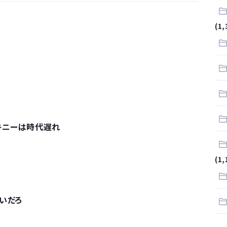
が…
(1,
.
サラリーマンはダサい扱いされるらしい…。お前らも気をつけろ
はや腕時計がいらない
キニーは時代遅れ
(1,
いだろ