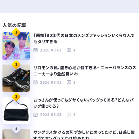
人気の記事
1
【画像】90年代の日本のメンズファッションいくらなんで
もダサすぎる
2026.08.03
4
2
サロモンの靴、履き心地が良すぎる…ニューバランスのス
ニーカーより全然良いわ
2026.08.02
2
3
おっさんが使ってもダサくないバッグってある？どんなバ
ッグ使ってる？
2026.08.05
6
4
サングラスかけるの恥ずかしいと思ってたけど、日差し強
すぎてサングラスかけ始めたわ