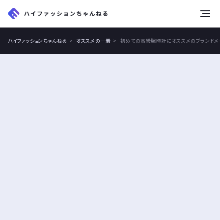
tog
nav
ハイファッションちゃんねる
オススメの一着
初めての高級腕時計にオススメのブランドメ