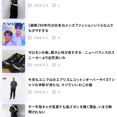
2026.8.4
1
【画像】90年代の日本のメンズファッションいくらなんで
もダサすぎる
2026.8.3
4
サロモンの靴、履き心地が良すぎる…ニューバランスのス
ニーカーより全然良いわ
2026.8.2
2
今年もユニクロのエアリズムコットンオーバーサイズTシ
ャツの季節が来たな、マジでいいわこの服
2026.8.1
0
チー牛陰キャが真夏でも長ズボンを履く理由、いまだ解
明されない