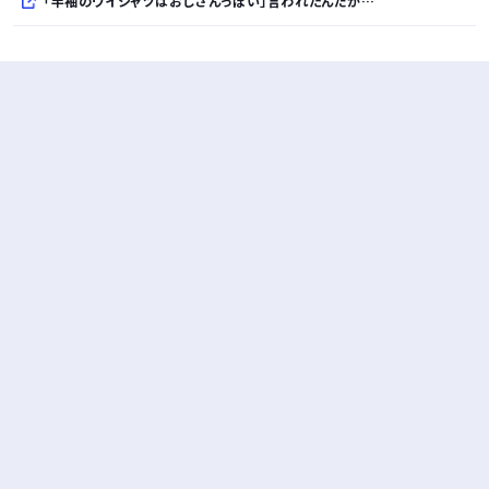
「半袖のワイシャツはおじさんっぽい」言われたんだが…
10万とかする靴履いてる若者wwwwwwwwwww..
【悲報】柄付きのワイシャツにこういう靴を履いてるサラリーマンはダサい扱いされるらしい…。お前らも気をつけろ
若者の腕時計離れが深刻 時間を見るだけならもはや腕時計がいらない
Powered by livedoor 相互RSS