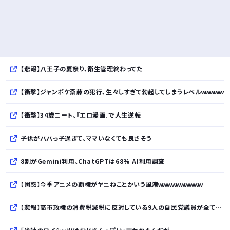
【悲報】八王子の夏祭り、衛生管理終わってた
【衝撃】ジャンポケ斎藤の犯行、生々しすぎて勃起してしまうレベルｗｗｗｗｗ
【衝撃】34歳ニート、『エロ漫画』で人生逆転
子供がパパっ子過ぎて、ママいなくても良さそう
8割がGemini利用、ChatGPTは68% AI利用調査
【困惑】今季アニメの覇権がヤニねことかいう風潮ｗｗｗｗｗｗｗｗｗｗ
【悲報】高市政権の消費税減税に反対している9人の自民党議員が全て判明ｗｗｗｗｗｗ