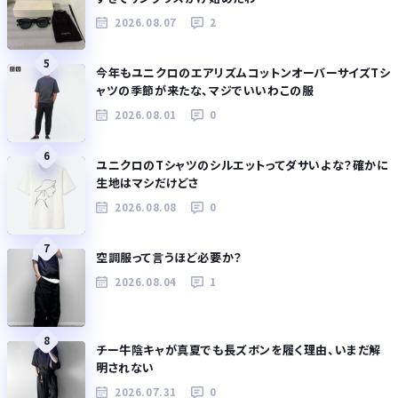
2026.08.07
2
5
今年もユニクロのエアリズムコットンオーバーサイズTシ
ャツの季節が来たな、マジでいいわこの服
2026.08.01
0
6
ユニクロのTシャツのシルエットってダサいよな？確かに
生地はマシだけどさ
2026.08.08
0
7
空調服って言うほど必要か？
2026.08.04
1
8
チー牛陰キャが真夏でも長ズボンを履く理由、いまだ解
明されない
2026.07.31
0