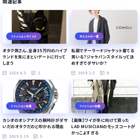
関連記事
ファッションテイスト
オススメの一着
オタク男さん、全身35万円のハイブ
私服でテーラードジャケット着てる
ランドを見にまといデートに行って
男いる？ジャケパンスタイルって決
しまう
めすぎでダサいか？
2020.6.3
2
2019.2.5
8
ファッション談義
ファッション談義
カシオのオシアナスの腕時計がダサ
【画像】ワイが冬に向けて買った
いだのオタクだのと叩かれる理由
LAD MUSICIANのモッズコートが
かっこよすぎる
2019.5.19
5