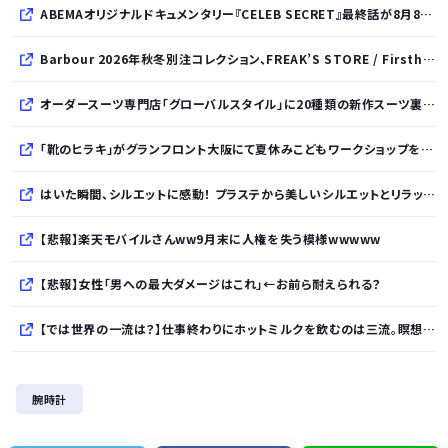
ABEMAオリジナルドキュメンタリー『CELEB SECRET』最終話が8月8日放送、MC指原莉乃、満島真之介らがコメント
Barbour 2026年秋冬別注コレクション、FREAK’S STORE / Firsthand / Freadaから登場
オーダースーツ専門店「グローバルスタイル」に20種類の新作スーツ裏地が登場！おしゃれな花柄・サッカーボール・フラミンゴ・虎・フラガール・リゾート柄など豊富！
「靴のヒラキ」がグランフロント大阪にて夏休みこどもワークショップを開催！親子で楽しむ靴デコレーション体験や足の計測会
はいた瞬間、シルエットに感動！ プラステから美しいシルエットとリラックス感を両立したタックワイドパンツが登場
【悲報】楽天モバイルさんww9月末に人権を失う模様wwwww
【悲報】女性「男への最大ダメージはこれ」←お前ら耐えられる？
【では世界の一流は？】仕事終わりにホットミルクを飲むのは三流。瞑想するのは二流
【朗報】スティーブ・ジョブズ、鎌倉仏教を発明する
腕時計
【グラボ】物がありません返金は今後あり得ると思ってるのでサブの用意はしておこうな