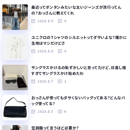
最近ってボンタンみたいな太いジーンズが流行ってん
の？おっさんに教えてくれ
2026.8.9
0
ユニクロのTシャツのシルエットってダサいよな？確かに
生地はマシだけどさ
2026.8.8
0
サングラスかけるの恥ずかしいと思ってたけど、日差し強
すぎてサングラスかけ始めたわ
2026.8.7
2
おっさんが使ってもダサくないバッグってある？どんなバ
ッグ使ってる？
2026.8.5
6
空調服って言うほど必要か？