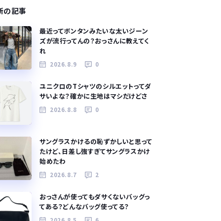
新の記事
最近ってボンタンみたいな太いジーン
ズが流行ってんの？おっさんに教えてく
れ
2026.8.9
0
ユニクロのTシャツのシルエットってダ
サいよな？確かに生地はマシだけどさ
2026.8.8
0
サングラスかけるの恥ずかしいと思って
たけど、日差し強すぎてサングラスかけ
始めたわ
2026.8.7
2
おっさんが使ってもダサくないバッグっ
てある？どんなバッグ使ってる？
2026.8.5
6