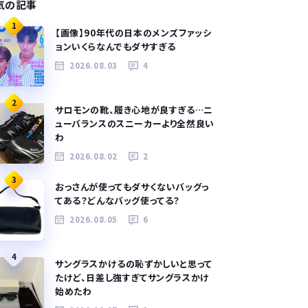
気の記事
1
【画像】90年代の日本のメンズファッシ
ョンいくらなんでもダサすぎる
2026.08.03
4
2
サロモンの靴、履き心地が良すぎる…ニ
ューバランスのスニーカーより全然良い
わ
2026.08.02
2
3
おっさんが使ってもダサくないバッグっ
てある？どんなバッグ使ってる？
2026.08.05
6
4
サングラスかけるの恥ずかしいと思って
たけど、日差し強すぎてサングラスかけ
始めたわ