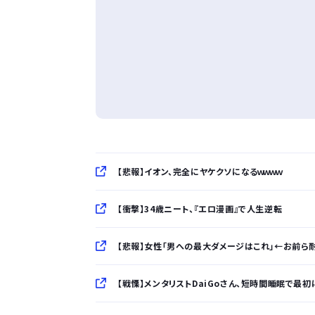
【悲報】イオン、完全にヤケクソになるｗｗｗｗ
【衝撃】34歳ニート、『エロ漫画』で人生逆転
【悲報】女性「男への最大ダメージはこれ」←お前ら
【戦慄】メンタリストDaiGoさん、短時間睡眠で最初に