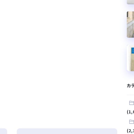
カ
(1,
(2,