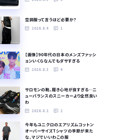
空調服って言うほど必要か？
2026.8.4
1
【画像】90年代の日本のメンズファッシ
ョンいくらなんでもダサすぎる
2026.8.3
4
サロモンの靴、履き心地が良すぎる…ニ
ューバランスのスニーカーより全然良い
わ
2026.8.2
2
今年もユニクロのエアリズムコットン
オーバーサイズTシャツの季節が来た
な、マジでいいわこの服