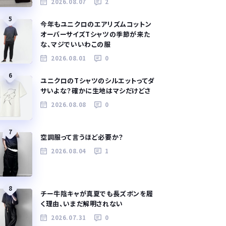
2026.08.07
2
5
今年もユニクロのエアリズムコットン
オーバーサイズTシャツの季節が来た
な、マジでいいわこの服
2026.08.01
0
6
ユニクロのTシャツのシルエットってダ
サいよな？確かに生地はマシだけどさ
2026.08.08
0
7
空調服って言うほど必要か？
2026.08.04
1
8
チー牛陰キャが真夏でも長ズボンを履
く理由、いまだ解明されない
2026.07.31
0