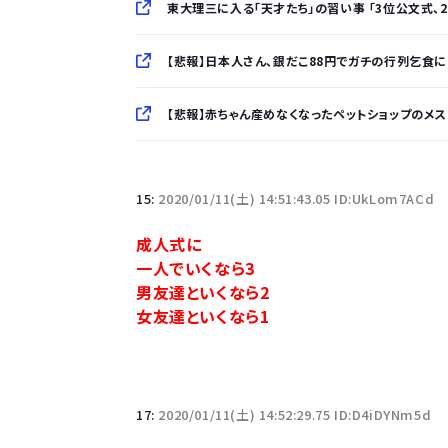
東大理三に入る「天才たち」の習い事 「3位公文式、2位ピア
【悲報】日本人さん、銀だこ88円でガチの行列乞食にな
【悲報】赤ちゃん産めなくなったペットショップのメス犬さ
「半袖のワイシャツはおじさんっぽい」言われたんだ
15:
2020/01/11(土) 14:51:43.05 ID:UkLom7ACd
10万とかする靴履いてる若者wwwwwwwwwww.
成人式に
一人でいくなら3
【悲報】柄付きのワイシャツにこういう靴を履いてる
男友達といくなら2
女友達といくなら1
若者の腕時計離れが深刻 時間を見るだけならも
17:
2020/01/11(土) 14:52:29.75 ID:D4iDYNm5d