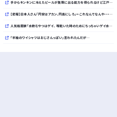
手からキンキンに冷えたビールが無限に出る能力を得られるけど江戸時代に飛ばされるボタン
【悲報】日本人さん「円安はアカン、円高にしろ」←これなんでなんや・・・・・・・・・
人気格闘家「水飲むやつはゲイ、 喉乾いた時のためにちっちゃいゲイ水筒持ち歩くとか。」
「半袖のワイシャツはおじさんっぽい」言われたんだが…
10万とかする靴履いてる若者wwwwwwwwwww..
【悲報】柄付きのワイシャツにこういう靴を履いてるサラリーマンはダサい扱いされるらしい…。お前らも気をつけろ
若者の腕時計離れが深刻 時間を見るだけならもはや腕時計がいらない
Powered by livedoor 相互RSS