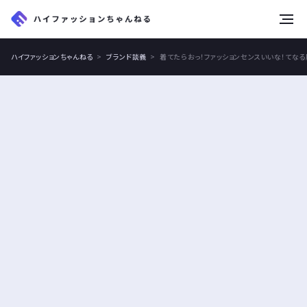
tog
nav
ハイファッションちゃんねる
ブランド談義
着てたらおっ！ファッションセンスいいな！てな