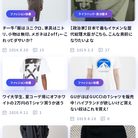
ファッション談義
ライフハック・自分磨き
チー牛「服はユニクロ、家具はニト
【政治家】日本で最もイケメンな歴
リ、小物は無印、メガネはZoff」←こ
代総理大臣がこちら。こんな男前に
れってダサいか？
なりたいよな
2024.8.30
15
2019.2.3
17
ファッション談義
ファッション談義
ワイ大学生、夏コーデ用にオフホワ
GUがほぼGUCCIのTシャツを販売
イトの2万円のTシャツ買うか迷う
中！ハイブランドが欲しいけど買え
ない奴はこれを買え！
2020.4.11
1
2019.6.18
0