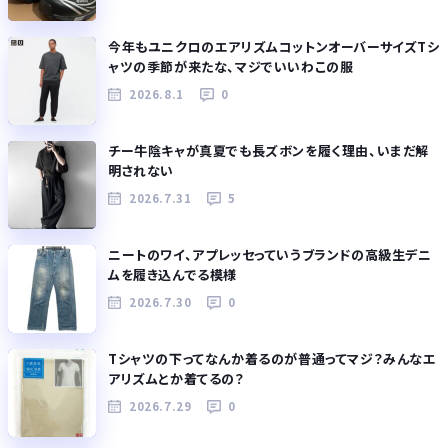
今年もユニクロのエアリズムコットンオーバーサイズTシ
ャツの季節が来たな、マジでいいわこの服
2026.8.1
0
チー牛陰キャが真夏でも長ズボンを履く理由、いまだ解
明されない
2026.7.31
5
ニートのワイ、アプレッセっていうブランドの高級生デニ
ムを履き込んでる模様
2026.7.30
0
Tシャツの下ってなんか着るのが普通ってマジ？みんなエ
アリズムとか着てるの？
2026.7.29
0