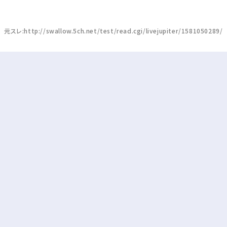
元スレ:http://swallow.5ch.net/test/read.cgi/livejupiter/1581050289/