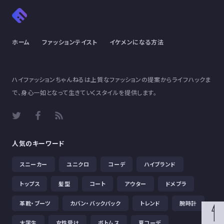
ホーム
ファッションテイスト
イケメンになる方法
ハイファッションちゃんねるは上質なファッションの提案からライフハックま
で、身心一如となって生きていくスタイルを提供します。
人気のキーワード
スニーカー
ユニクロ
コーデ
ハイブランド
トップス
髪型
コート
アウター
ドメブラ
革靴・ブーツ
カバン・バックパック
トレンド
腕時計
大学生
女性受け
ボトムス
夏コーデ