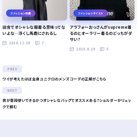
ファッション談義
ファッションテイスト
田舎でオシャレな服着る意味ってな
アラフォーおっさんがsupreme着
いよな…浮くし馬鹿にされるし
るのとオーラリー着るのどっちがダ
サい？
2018.11.28
7
2025.8.29
5
ワイが考えたほぼ全身ユニクロのメンズコーデの正解がこちら
男が普段使いできるかつオシャレなバッグでオススメある？ショルダーかリュッ
クで頼む