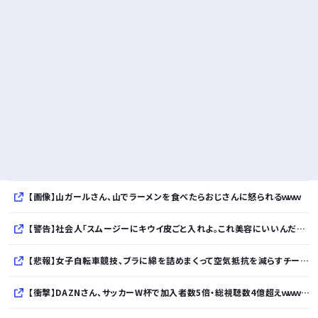
【画像】山ガールさん、山でラーメンを食べたらおじさんに怒られるｗｗｗ
【警告】社会人「スムージーにキウイ皮ごと入れよ。これ美容にいいんだよね〜」→ 結果…
【悲報】女子自転車競技、ブラに綿を詰めまくって空気抵抗を減らすチート技が発覚ｗｗｗ
【衝撃】DAZNさん、サッカーW杯で加入者数5倍・総視聴数4億超えｗｗｗｗｗｗｗｗｗｗ