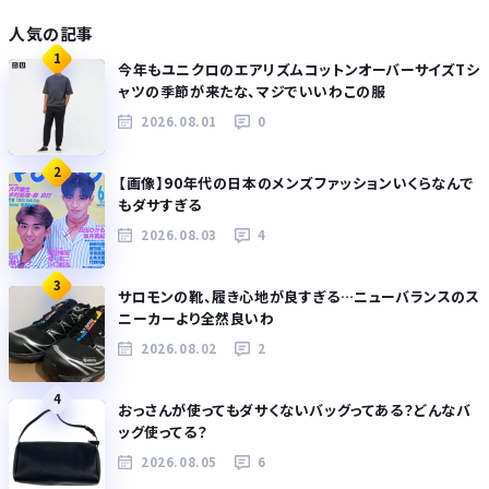
人気の記事
1
今年もユニクロのエアリズムコットンオーバーサイズTシ
ャツの季節が来たな、マジでいいわこの服
2026.08.01
0
2
【画像】90年代の日本のメンズファッションいくらなんで
もダサすぎる
2026.08.03
4
3
サロモンの靴、履き心地が良すぎる…ニューバランスのス
ニーカーより全然良いわ
2026.08.02
2
4
おっさんが使ってもダサくないバッグってある？どんなバ
ッグ使ってる？
2026.08.05
6