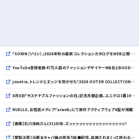
「SORIN（ソリン）」2026年秋の最新コレクションカタログをWEB公開 「Paradox in Neutral」をテーマに秩序と反逆が共存する世界観を表現
YouTube登録者数47万人超のファッションデザイナーMB氏とBOODYがコラボレーション。極上の着心地を追求した別注Tシャツが8月12日発売開始
jouetie、トレンドとエッジを効かせた「2026 OUTER COLLECTION」を公開
8月8日「サステナブルファッションの日」記念月間企画、ユニクロ1着100円買取保証とXプレゼントキャンペーンを実施
RUELLE、女性誌メディア『arweb』にて新作アクティブウェア6型が掲載
【画像】石川佳純さん(31)の体、エッッッッッッッッッッッッッッッッッ！
【閲覧注意】元臆女キャバ嬢の首吊り自●配信、拡散されまくって終わるｗｗｗｗｗｗｗ