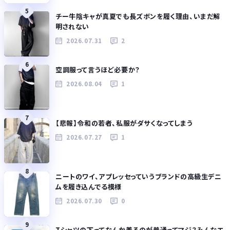
5
チー牛陰キャが真夏でも長ズボンを履く理由、いまだ解
明されない
2026.07.31
2
6
空調服って言うほど必要か？
2026.08.04
1
7
【悲報】令和の若者、私服がダサくなってしまう
2026.07.27
1
8
ニートのワイ、アプレッセっていうブランドの高級生デニ
ムを履き込んでる模様
2026.07.30
0
9
Tシャツの下ってなんか着るのが普通ってマジ？みんなエ