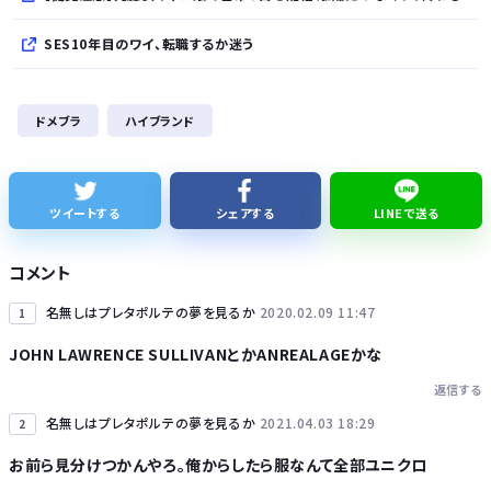
SES10年目のワイ、転職するか迷う
WindowsってCopilotってAI押してるの？必要ないんだけど
ドメブラ
ハイブランド
【熊本地震】発生後に居酒屋店内から温泉が吹き出す ← これ前触れじゃね？
【ねこ】トイレ後の“テンション爆上げ”はなぜ起こる？ 猫のトイレハイ体験談＆獣医師解説
ツイートする
シェアする
LINEで送る
鈴木奈々「垂れてたバストが上がった！」下着姿を公開！！！
コメント
名無しはプレタポルテの夢を見るか
2020.02.09 11:47
1
JOHN LAWRENCE SULLIVANとかANREALAGEかな
返信する
Powered by livedoor 相互RSS
名無しはプレタポルテの夢を見るか
2021.04.03 18:29
2
お前ら見分けつかんやろ。俺からしたら服なんて全部ユニクロ