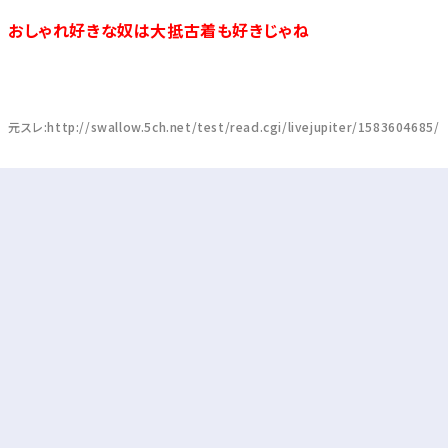
おしゃれ好きな奴は大抵古着も好きじゃね
元スレ:http://swallow.5ch.net/test/read.cgi/livejupiter/1583604685/