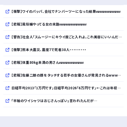
【衝撃】ワイのパッパ、会社でナンバーツーになった結果ｗｗｗｗｗｗｗｗｗｗ
【悲報】風俗嬢やってる女の末路ｗｗｗｗｗｗｗｗｗｗｗ
【警告】社会人「スムージーにキウイ皮ごと入れよ。これ美容にいいんだよね〜」→ 結果…
【衝撃】熊本大震災、震度7で死者38人・・・・・・・・・
【悲報】体重80kg未満の男さんｗｗｗｗｗｗｗｗｗｗ
【悲報】佐藤二朗の顔をタッチする若手の女優さんが発見されるwwwwwwwwwwwwww
日経平均2013「1万円です」日経平均2026「6万円です」←これは年収爆上がりしたんやろなぁ…
「半袖のワイシャツはおじさんっぽい」言われたんだが…
10万とかする靴履いてる若者wwwwwwwwwww..
【悲報】柄付きのワイシャツにこういう靴を履いてるサラリーマンはダサい扱いされるらしい…。お前らも気をつけろ