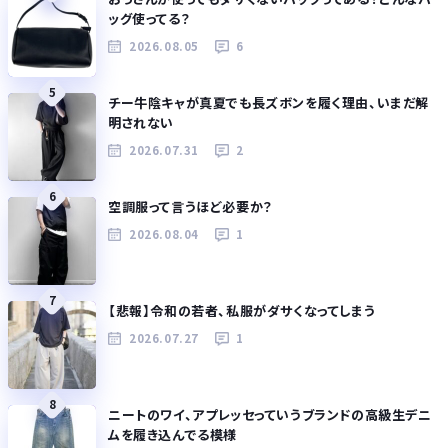
ッグ使ってる？
2026.08.05
6
5
チー牛陰キャが真夏でも長ズボンを履く理由、いまだ解
明されない
2026.07.31
2
6
空調服って言うほど必要か？
2026.08.04
1
7
【悲報】令和の若者、私服がダサくなってしまう
2026.07.27
1
8
ニートのワイ、アプレッセっていうブランドの高級生デニ
ムを履き込んでる模様