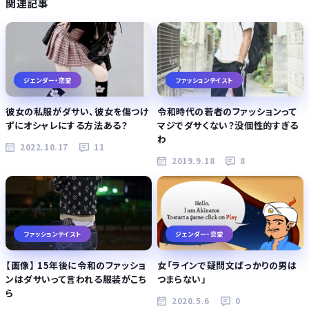
関連記事
ジェンダー・恋愛
ファッションテイスト
彼女の私服がダサい、彼女を傷つけ
令和時代の若者のファッションって
ずにオシャレにする方法ある？
マジでダサくない？没個性的すぎる
わ
2022.10.17
11
2019.9.18
8
ファッションテイスト
ジェンダー・恋愛
【画像】 15年後に令和のファッショ
女「ラインで疑問文ばっかりの男は
ンはダサいって言われる服装がこち
つまらない」
ら
2020.5.6
0