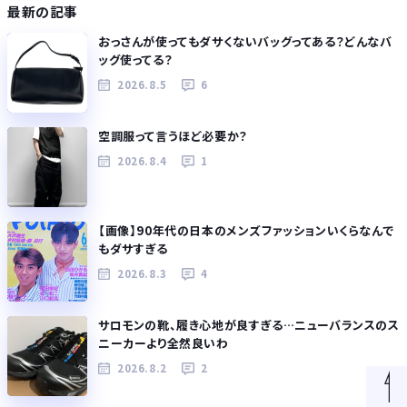
最新の記事
おっさんが使ってもダサくないバッグってある？どんなバ
ッグ使ってる？
2026.8.5
6
空調服って言うほど必要か？
2026.8.4
1
【画像】90年代の日本のメンズファッションいくらなんで
もダサすぎる
2026.8.3
4
サロモンの靴、履き心地が良すぎる…ニューバランスのス
ニーカーより全然良いわ
2026.8.2
2