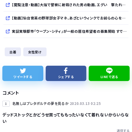
【閲覧注意・動画】大阪で警察に射殺された男の動画、エグい 撃たれてから叫びながら苦しみもがいて死ぬ
【動画】仙台育英の野球部女子マネ、あざといウィンクでお前らの心を鷲掴みｗｗｗｗｗ
実証実験都市「ウーブン・シティ」が一般の居住希望者の募集開始 すでにトヨタ関係者が居住
全国を旅行で周るのが趣味の奴でも最後まで残ってそうな都道府県
古着
女性受け
【NHK激震】職員への性被害を公表…番組出演者Xは事実上の「出禁」か 正体巡り憶測広がる
夏休みのラジオ体操の思ひ出
ツイートする
シェアする
LINEで送る
【悲報】消費減税とか言う対した効果もないもので日本経済破滅へ
コメント
名無しはプレタポルテの夢を見るか
2020.03.13 02:25
1
デッドストックとかどうせ買ってももったいなくて着れないからいらな
い
Powered by livedoor 相互RSS
返信する