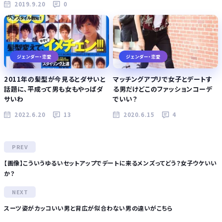
2019.9.20
0
ジェンダー・恋愛
ジェンダー・恋愛
2011年の髪型が今見るとダサいと
マッチングアプリで女子とデートす
話題に、平成って男も女もやっぱダ
る男だけどこのファッションコーデ
サいわ
でいい？
2022.6.20
13
2020.6.15
4
【画像】こういうゆるいセットアップでデートに来るメンズってどう？女子ウケいい
か？
スーツ姿がカッコいい男と背広が似合わない男の違いがこちら