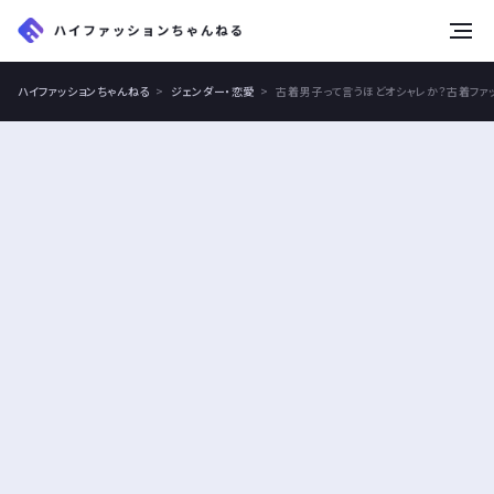
tog
nav
ハイファッションちゃんねる
ジェンダー・恋愛
古着男子って言うほどオシャレか？古着ファ