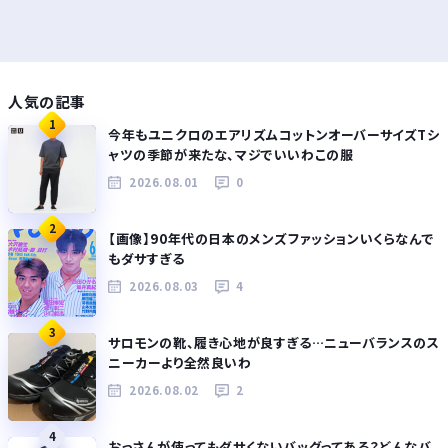
人気の記事
1
今年もユニクロのエアリズムコットンオーバーサイズTシ
ャツの季節が来たな、マジでいいわこの服
2026.08.01
0
2
【画像】90年代の日本のメンズファッションいくらなんで
もダサすぎる
2026.08.03
4
3
サロモンの靴、履き心地が良すぎる…ニューバランスのス
ニーカーより全然良いわ
2026.08.02
2
4
おっさんが使ってもダサくないバッグってある？どんなバ