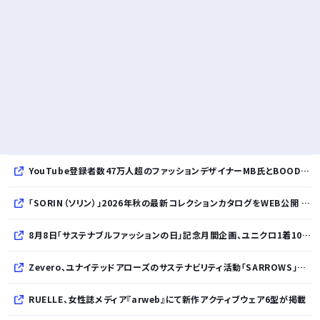
YouTube登録者数47万人超のファッションデザイナーMB氏とBOODYがコラボレーション。極上の着心地を追求した別注Tシャツが8月12日発売開始
「SORIN（ソリン）」2026年秋の最新コレクションカタログをWEB公開 「Paradox in Neutral」をテーマに秩序と反逆が共存する世界観を表現
8月8日「サステナブルファッションの日」記念月間企画、ユニクロ1着100円買取保証とXプレゼントキャンペーンを実施
Zevero、ユナイテッドアローズのサステナビリティ活動「SARROWS」を支援。Scope 3排出量算定の効率化・精緻化を開始
RUELLE、女性誌メディア『arweb』にて新作アクティブウェア6型が掲載