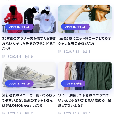
ファッションテイスト
ファッションテイスト
30前後のアラサー男が着てたら許さ
【画像】夏にニット帽コーデしてるオ
れない女子ウケ最悪のブランド服が
シャレな男の正体がこれ
こちら
2019.7.23
1
2020.4.4
0
ファッションテイスト
ファッション談義
流行遅れのスニーカー履いてる奴っ
ワイ、一周回って下着はユニクロで
てダサいよな、最近のオシャレさん
いいんじゃないかと思い始める…間
はSALOMONかasicsだぞ
違ってないよな？
2023.6.5
7
2025.10.5
6