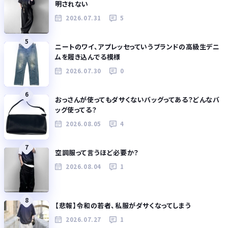
明されない
2026.07.31
5
5
ニートのワイ、アプレッセっていうブランドの高級生デニ
ムを履き込んでる模様
2026.07.30
0
6
おっさんが使ってもダサくないバッグってある？どんなバ
ッグ使ってる？
2026.08.05
4
7
空調服って言うほど必要か？
2026.08.04
1
8
【悲報】令和の若者、私服がダサくなってしまう
2026.07.27
1