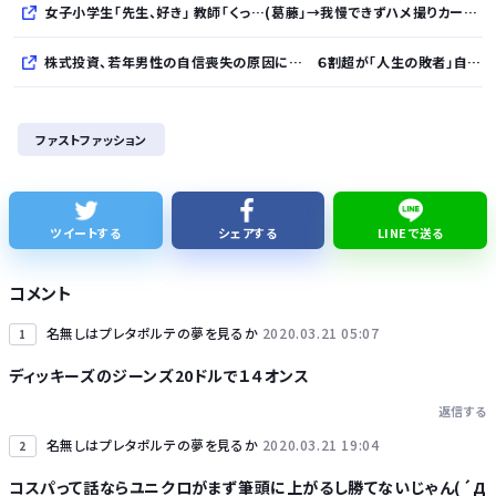
女子小学生｢先生、好き｣ 教師｢くっ…(葛藤｣→我慢できずハメ撮りカーセックスして教員免許剥奪
株式投資、若年男性の自信喪失の原因に… ６割超が「人生の敗者」自認か
レクサスの軽トラとかどうよ
ファストファッション
1人でタイ旅行って危ないの？
【ナゾロジー】老化をほぼ克服しても「体細胞変異」が残ればヒトの寿命は156年、数理モデルで推定
ツイートする
シェアする
LINEで送る
完全新作『八つ墓村』、金田一は尾上松也、場面写真を一挙公開！
コメント
名無しはプレタポルテの夢を見るか
2020.03.21 05:07
1
ディッキーズのジーンズ20ドルで１４オンス
返信する
Powered by livedoor 相互RSS
名無しはプレタポルテの夢を見るか
2020.03.21 19:04
2
コスパって話ならユニクロがまず筆頭に上がるし勝てないじゃん(´Д