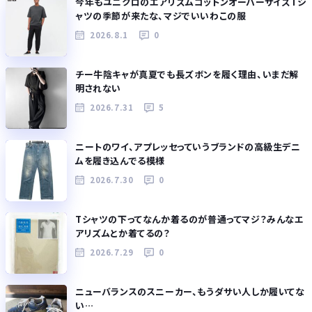
今年もユニクロのエアリズムコットンオーバーサイズTシ
ャツの季節が来たな、マジでいいわこの服
2026.8.1
0
チー牛陰キャが真夏でも長ズボンを履く理由、いまだ解
明されない
2026.7.31
5
ニートのワイ、アプレッセっていうブランドの高級生デニ
ムを履き込んでる模様
2026.7.30
0
Tシャツの下ってなんか着るのが普通ってマジ？みんなエ
アリズムとか着てるの？
2026.7.29
0
ニューバランスのスニーカー、もうダサい人しか履いてな
い…