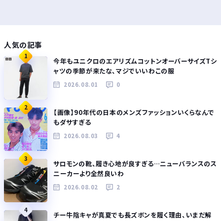
人気の記事
1
今年もユニクロのエアリズムコットンオーバーサイズTシ
ャツの季節が来たな、マジでいいわこの服
2026.08.01
0
2
【画像】90年代の日本のメンズファッションいくらなんで
もダサすぎる
2026.08.03
4
3
サロモンの靴、履き心地が良すぎる…ニューバランスのス
ニーカーより全然良いわ
2026.08.02
2
4
チー牛陰キャが真夏でも長ズボンを履く理由、いまだ解