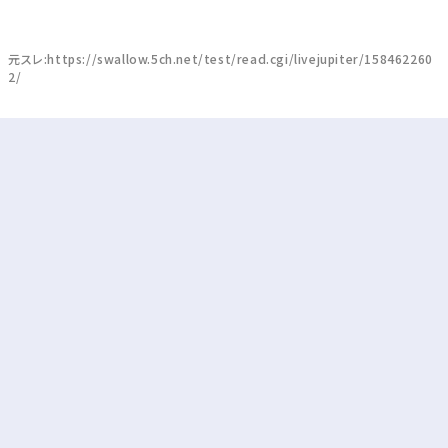
元スレ:https://swallow.5ch.net/test/read.cgi/livejupiter/158462260
2/