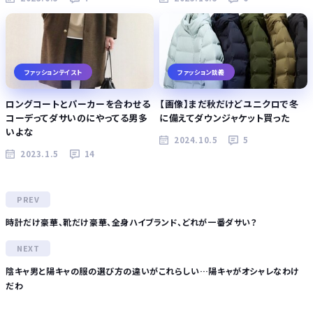
ファッションテイスト
ファッション談義
ロングコートとパーカーを合わせる
【画像】まだ秋だけどユニクロで冬
コーデってダサいのにやってる男多
に備えてダウンジャケット買った
いよな
2024.10.5
5
2023.1.5
14
時計だけ豪華、靴だけ豪華、全身ハイブランド、どれが一番ダサい？
陰キャ男と陽キャの服の選び方の違いがこれらしい…陽キャがオシャレなわけ
だわ