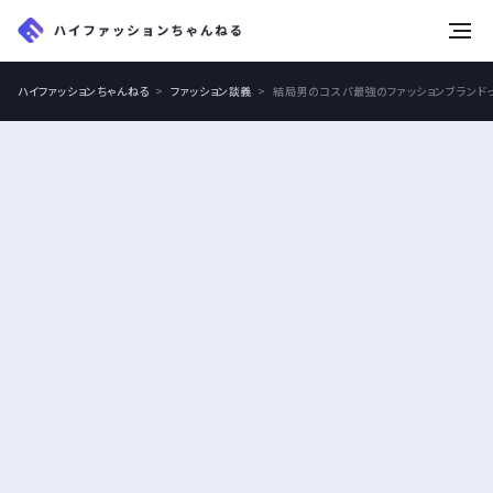
tog
nav
ハイファッションちゃんねる
ファッション談義
結局男のコスパ最強のファッションブランド