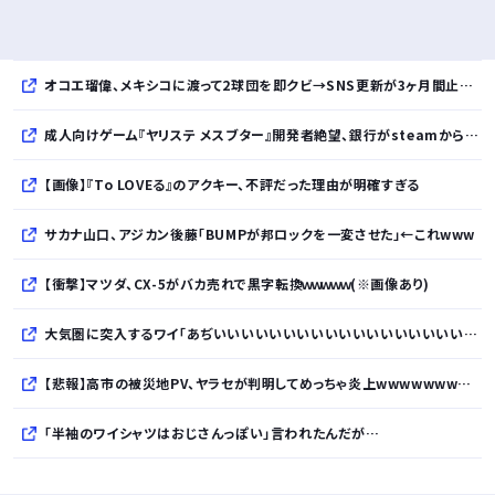
オコエ瑠偉、メキシコに渡って2球団を即クビ→SNS更新が3ヶ月間止まって消息不明に
成人向けゲーム『ヤリステ メスブター』開発者絶望、銀行がsteamからの入金を拒否→金が入ってなくても売上金額分の納税義務あり
【画像】『To LOVEる』のアクキー、不評だった理由が明確すぎる
サカナ山口、アジカン後藤「BUMPが邦ロックを一変させた」←これwww
【衝撃】マツダ、CX-5がバカ売れで黒字転換ｗｗｗｗｗ(※画像あり)
大気圏に突入するワイ「あぢいいいいいいいいいいいいいいいいいい！！！！」
【悲報】高市の被災地PV、ヤラセが判明してめっちゃ炎上wwwwwwwwwwwwwwwwwwwwwwwwwww
「半袖のワイシャツはおじさんっぽい」言われたんだが…
10万とかする靴履いてる若者wwwwwwwwwww..