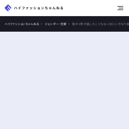
tog
nav
ハイファッションちゃんねる
ジェンダー・恋愛
陰キャ男が話したこともない女にいきなり