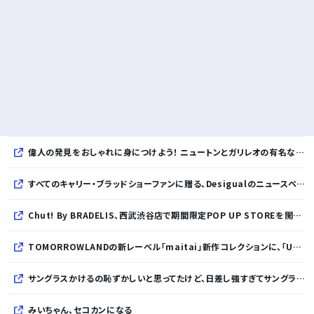
偉人の発見をおしゃれに身につけよう！ ニュートンとガリレオの有名な発見をモチーフにした、クールタッチTシャツ＆トートバッグが発売されました【QurioStore】
すべてのキャリー・ブラッドショーファンに贈る、Desigualのニュースペーパープリントコレクション
Chut! By BRADELIS、西武渋谷店で期間限定POP UP STOREを開催！全商品展開＆新作10%OFFの特別な6日間
TOMORROWLANDの新レーベル「maitai」新作コレクションに、「UNDYED」の素材が採用
サングラスかけるの恥ずかしいと思ってたけど、日差し強すぎてサングラスかけ始めたわ
みいちゃん、セコカンになる