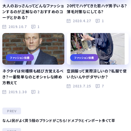
大人のおっさんってどんなファッショ
20代でハゲてきた若ハゲ男子いる？
ンするのが正解なの？おすすめのコ
薄毛対策なにしてる？
ーデとかある？
2020.4.27
1
2019.10.7
1
ファッション談義
ファッション談義
ネクタイは何種類も結び方覚えるべ
空調服って実際涼しいの？私服で使
き？一番簡単なのとオシャレな締め
いたいんやがダサいか？
方教えて
2023.7.25
7
2019.1.30
2
なんJ民がよく買う服のブランドがこちら！ドメブラとインポート多くて草