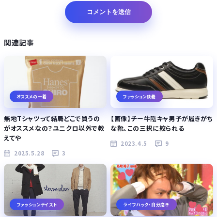
関連記事
オススメの一着
ファッション談義
無地Tシャツって結局どこで買うの
【画像】チー牛陰キャ男子が履きがち
がオススメなの？ユニクロ以外で教
な靴、この三択に絞られる
えてや
2023.4.5
9
2025.5.28
3
ファッションテイスト
ライフハック・自分磨き