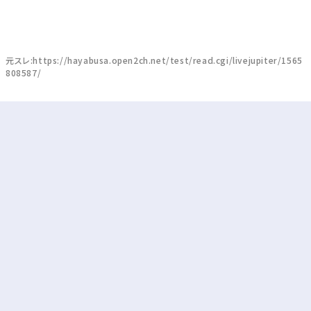
元スレ:https://hayabusa.open2ch.net/test/read.cgi/livejupiter/1565
808587/