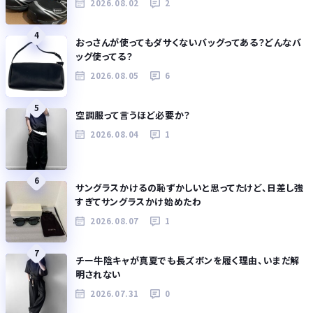
2026.08.02
2
4
おっさんが使ってもダサくないバッグってある？どんなバ
ッグ使ってる？
2026.08.05
6
5
空調服って言うほど必要か？
2026.08.04
1
6
サングラスかけるの恥ずかしいと思ってたけど、日差し強
すぎてサングラスかけ始めたわ
2026.08.07
1
7
チー牛陰キャが真夏でも長ズボンを履く理由、いまだ解
明されない
2026.07.31
0