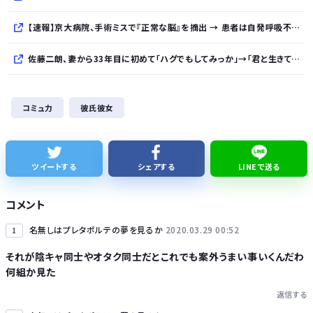
【速報】京大病院、手術ミスで『正常な脳』を摘出 → 患者は自発呼吸不可能な植物状態に
佐藤二朗、妻から33年目に初めて「ハグでもしてみっか」→「君と生きてきて、本当に良かったです」と感激
「あずみ」とかいう漫画読んだんやけど、何で山で修行しただけの子供達があんなに強いんや
コミュ力
彼氏彼女
【知ってた】中国製ルーター20機種にバックドア 外部から完全制御
【悲報】日本人、バカかもしれない。食品消費税減税（8%→1%）に93.2%が賛成してしまう
ツイートする
シェアする
LINEで送る
【日本横断】大型の台風15号(チャンホン)…お盆休みの天気に影響するおそれ
コメント
名無しはプレタポルテの夢を見るか
2020.03.29 00:52
1
それが陰キャ同士やオタク同士だとこれでも案外うまい事いくんだわ
何組か見た
Powered by livedoor 相互RSS
返信する