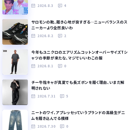
2026.8.3
4
サロモンの靴、履き心地が良すぎる…ニューバランスのス
ニーカーより全然良いわ
2026.8.2
2
今年もユニクロのエアリズムコットンオーバーサイズTシ
ャツの季節が来たな、マジでいいわこの服
2026.8.1
0
チー牛陰キャが真夏でも長ズボンを履く理由、いまだ解
明されない
2026.7.31
5
ニートのワイ、アプレッセっていうブランドの高級生デニ
ムを履き込んでる模様
2026.7.30
0