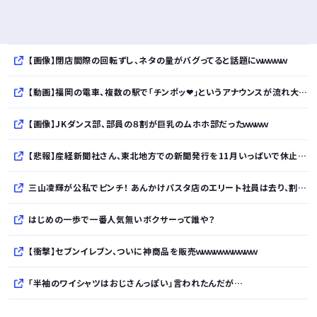
【画像】閉店間際の回転ずし、ネタの量がバグってると話題にｗｗｗｗｗ
【動画】福岡の電車、複数の駅で「チンポッ❤」というアナウンスが流れ大騒ぎwwwwwwwww
【画像】JKダンス部、部員の８割が巨乳のムホホ部だったｗｗｗｗ
【悲報】産経新聞社さん、東北地方での新聞発行を11月いっぱいで休止・・・・・・・・・
三山凌輝が公私でピンチ！ あんかけパスタ店のエリート社員は去り、割烹店は臨時休業
はじめの一歩で一番人気無いボクサーって誰や？
【衝撃】セブンイレブン、ついに神商品を販売ｗｗｗｗｗｗｗｗｗｗ
「半袖のワイシャツはおじさんっぽい」言われたんだが…
10万とかする靴履いてる若者wwwwwwwwwww..