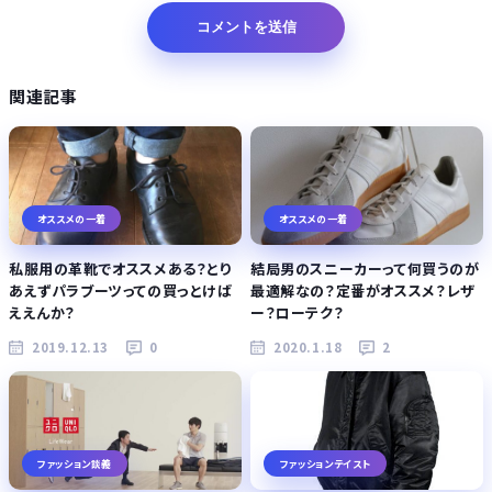
関連記事
オススメの一着
オススメの一着
私服用の革靴でオススメある？とり
結局男のスニーカーって何買うのが
あえずパラブーツっての買っとけば
最適解なの？定番がオススメ？レザ
ええんか？
ー？ローテク？
2019.12.13
0
2020.1.18
2
ファッション談義
ファッションテイスト