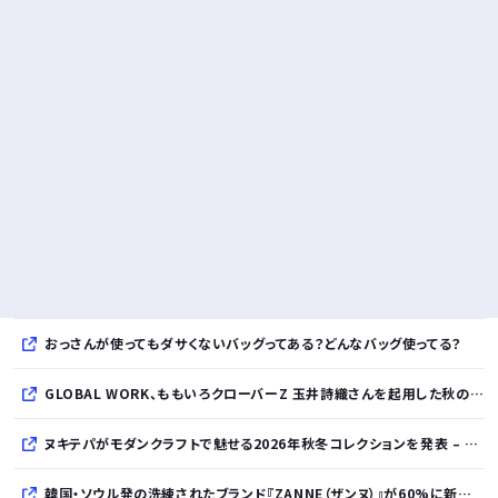
おっさんが使ってもダサくないバッグってある？どんなバッグ使ってる？
GLOBAL WORK、ももいろクローバーZ 玉井詩織さんを起用した秋のLOOK BOOKを先行公開
ヌキテパがモダンクラフトで魅せる2026年秋冬コレクションを発表 – インド・アムリトサルで織り上げたウールなど手仕事の美しさを現代的に昇華
韓国・ソウル発の洗練されたブランド『ZANNE（ザンヌ）』が60%に新規入店、モダン×エフォートレスなコレクションを展開