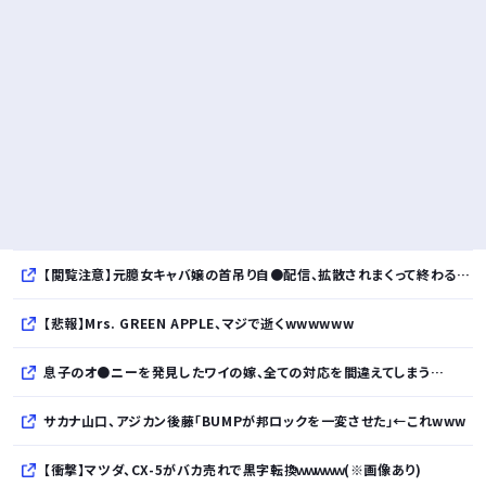
【閲覧注意】元臆女キャバ嬢の首吊り自●配信、拡散されまくって終わるｗｗｗｗｗｗｗ
【悲報】Mrs. GREEN APPLE、マジで逝くwwwwww
息子のオ●ニーを発見したワイの嫁、全ての対応を間違えてしまう…
サカナ山口、アジカン後藤「BUMPが邦ロックを一変させた」←これwww
【衝撃】マツダ、CX-5がバカ売れで黒字転換ｗｗｗｗｗ(※画像あり)