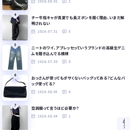
2026.08.02
2
4
チー牛陰キャが真夏でも長ズボンを履く理由、いまだ解
明されない
2026.07.31
5
5
ニートのワイ、アプレッセっていうブランドの高級生デニ
ムを履き込んでる模様
2026.07.30
0
6
おっさんが使ってもダサくないバッグってある？どんなバ
ッグ使ってる？
2026.08.05
4
7
空調服って言うほど必要か？
2026.08.04
1