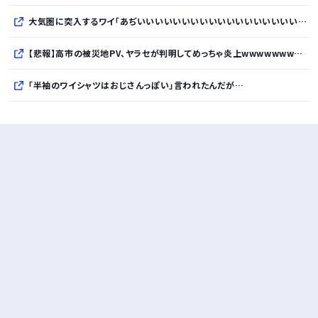
大気圏に突入するワイ「あぢいいいいいいいいいいいいいいいいいい！！！！」
【悲報】高市の被災地PV、ヤラセが判明してめっちゃ炎上wwwwwwwwwwwwwwwwwwwwwwwwwww
「半袖のワイシャツはおじさんっぽい」言われたんだが…
10万とかする靴履いてる若者wwwwwwwwwww..
【悲報】柄付きのワイシャツにこういう靴を履いてるサラリーマンはダサい扱いされるらしい…。お前らも気をつけろ
若者の腕時計離れが深刻 時間を見るだけならもはや腕時計がいらない
Powered by livedoor 相互RSS