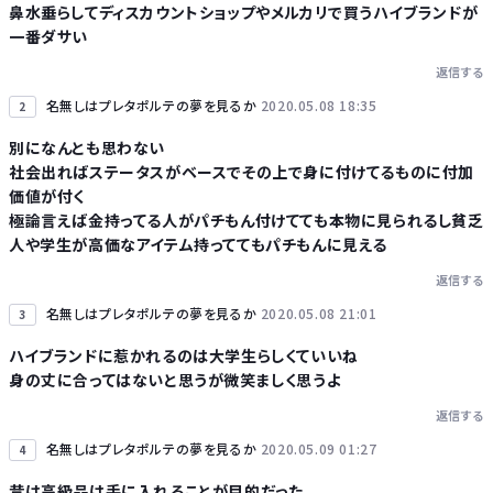
鼻水垂らしてディスカウントショップやメルカリで買うハイブランドが
一番ダサい
Powered by livedoor 相互RSS
返信する
名無しはプレタポルテの夢を見るか
2020.05.08 18:35
2
別になんとも思わない
社会出ればステータスがベースでその上で身に付けてるものに付加
価値が付く
極論言えば金持ってる人がパチもん付けてても本物に見られるし貧乏
人や学生が高価なアイテム持っててもパチもんに見える
返信する
名無しはプレタポルテの夢を見るか
2020.05.08 21:01
3
ハイブランドに惹かれるのは大学生らしくていいね
身の丈に合ってはないと思うが微笑ましく思うよ
返信する
名無しはプレタポルテの夢を見るか
2020.05.09 01:27
4
昔は高級品は手に入れることが目的だった。