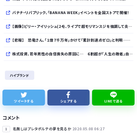
バナナ・リパブリック、「BANANA WEEK」イベントを全国ストアで開催！
【画像】ビリー・アイリッシュ(24)、ライブで超モリマンスジを強調して炎上ｗｗｗｗｗｗｗｗ
【悲報】 恐竜さん、「１億７千万年」かけて「累計到達点ゼロ」と判明………
株式投資、若年男性の自信喪失の原因に… ６割超が「人生の敗者」自認か
レクサスの軽トラとかどうよ
ハイブランド
1人でタイ旅行って危ないの？
【ナゾロジー】老化をほぼ克服しても「体細胞変異」が残ればヒトの寿命は156年、数理モデルで推定
ツイートする
シェアする
LINEで送る
完全新作『八つ墓村』、金田一は尾上松也、場面写真を一挙公開！
コメント
名無しはプレタポルテの夢を見るか
2020.05.08 06:27
1