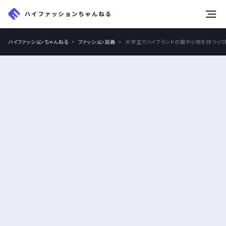
tog
nav
ハイファッションちゃんねる
ファッション談義
大学生でハイブランドの服や小物を持つって