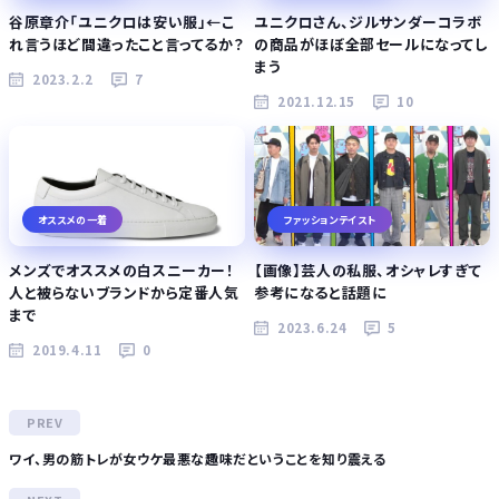
谷原章介「ユニクロは安い服」←こ
ユニクロさん、ジルサンダーコラボ
れ言うほど間違ったこと言ってるか？
の商品がほぼ全部セールになってし
まう
2023.2.2
7
2021.12.15
10
オススメの一着
ファッションテイスト
メンズでオススメの白スニーカー！
【画像】芸人の私服、オシャレすぎて
人と被らないブランドから定番人気
参考になると話題に
まで
2023.6.24
5
2019.4.11
0
ワイ、男の筋トレが女ウケ最悪な趣味だということを知り震える