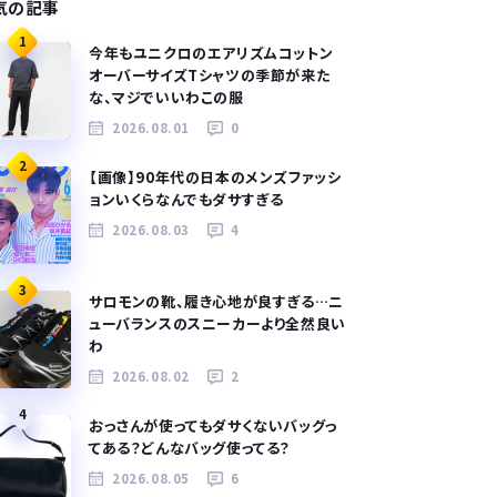
気の記事
1
今年もユニクロのエアリズムコットン
オーバーサイズTシャツの季節が来た
な、マジでいいわこの服
2026.08.01
0
2
【画像】90年代の日本のメンズファッシ
ョンいくらなんでもダサすぎる
2026.08.03
4
3
サロモンの靴、履き心地が良すぎる…ニ
ューバランスのスニーカーより全然良い
わ
2026.08.02
2
4
おっさんが使ってもダサくないバッグっ
てある？どんなバッグ使ってる？
2026.08.05
6