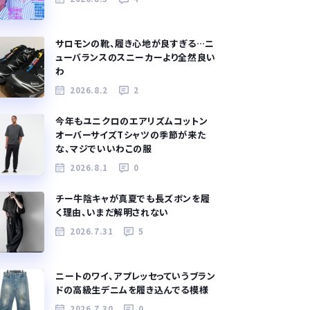
サロモンの靴、履き心地が良すぎる…ニ
ューバランスのスニーカーより全然良い
わ
2026.8.2
2
今年もユニクロのエアリズムコットン
オーバーサイズTシャツの季節が来た
な、マジでいいわこの服
2026.8.1
0
チー牛陰キャが真夏でも長ズボンを履
く理由、いまだ解明されない
2026.7.31
5
ニートのワイ、アプレッセっていうブラン
ドの高級生デニムを履き込んでる模様
2026.7.30
0