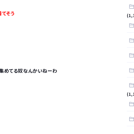
.
着てそう
(1,
サラリーマンはダサい扱いされるらしい…。お前らも気をつけろ
はや腕時計がいらない
で集めてる奴なんかいねーわ
(1,