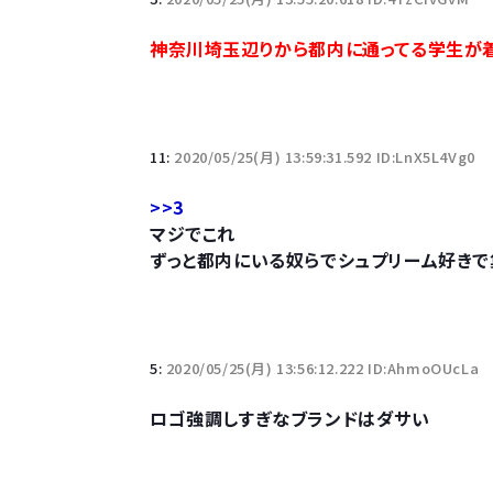
10万とかする靴履いてる若者wwwwwwwwwww.
神奈川埼玉辺りから都内に通ってる学生が
【悲報】柄付きのワイシャツにこういう靴を履いてる
若者の腕時計離れが深刻 時間を見るだけならも
11:
2020/05/25(月) 13:59:31.592 ID:LnX5L4Vg0
>>3
マジでこれ
ずっと都内にいる奴らでシュプリーム好き
Powered by livedoor 相互RSS
5:
2020/05/25(月) 13:56:12.222 ID:AhmoOUcLa
ロゴ強調しすぎなブランドはダサい