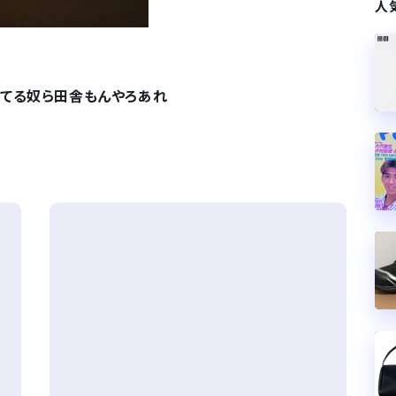
人
着てる奴ら田舎もんやろあれ