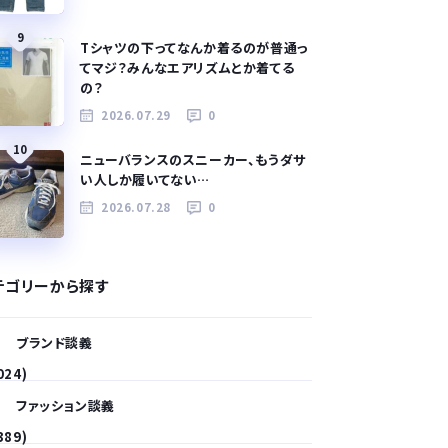
9
Tシャツの下ってなんか着るのが普通っ
てマジ？みんなエアリズムとか着てる
の？
2026.07.29
0
10
ニューバランスのスニーカー、もうダサ
い人しか履いてない…
2026.07.28
0
テゴリーから探す
ブランド談義
024)
ファッション談義
389)