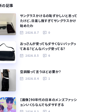
新の記事
サングラスかけるの恥ずかしいと思って
たけど、日差し強すぎてサングラスかけ
始めたわ
2026.8.7
0
おっさんが使ってもダサくないバッグっ
てある？どんなバッグ使ってる？
2026.8.5
6
空調服って言うほど必要か？
2026.8.4
1
【画像】90年代の日本のメンズファッシ
ョンいくらなんでもダサすぎる
2026.8.3
4