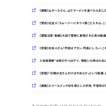
【画像】山ガールさん、山でラーメンを食べたらおじ
【警告】社会人「スムージーにキウイ皮ごと入れよ。
【閲覧注意・動画】大阪で警察に射殺された男の動
【悲報】日本人さん「円安はアカン、円高にしろ」←これな
人気格闘家「水飲むやつはゲイ、 喉乾いた時のため
【悲報】「片親の女さんだけはやめとけ」という風潮、広ま
【画像】スクールドッグ🐶を導入した学校、不登校が
「半袖のワイシャツはおじさんっぽい」言われたんだ
3:
2020/05/25(月) 13:55:20.618 ID:4TzCfvGvM