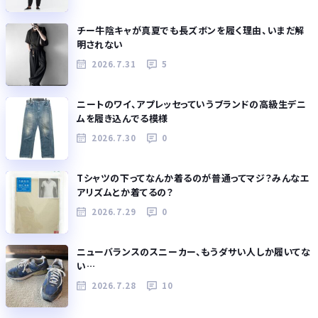
チー牛陰キャが真夏でも長ズボンを履く理由、いまだ解
明されない
2026.7.31
5
ニートのワイ、アプレッセっていうブランドの高級生デニ
ムを履き込んでる模様
2026.7.30
0
Tシャツの下ってなんか着るのが普通ってマジ？みんなエ
アリズムとか着てるの？
2026.7.29
0
ニューバランスのスニーカー、もうダサい人しか履いてな
い…
2026.7.28
10