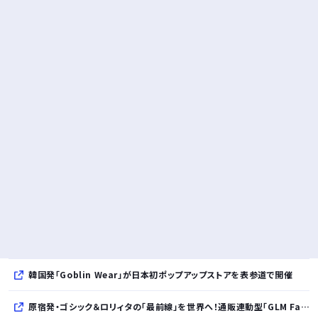
韓国発「Goblin Wear」が日本初ポップアップストアを表参道で開催
原宿発・ゴシック＆ロリィタの「最前線」を世界へ！通販連動型「GLM Fashion Show 2026」9月開催