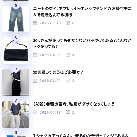
5
ニートのワイ、アプレッセっていうブランドの高級生デニ
ムを履き込んでる模様
2026.07.30
0
6
おっさんが使ってもダサくないバッグってある？どんなバ
ッグ使ってる？
2026.08.05
4
7
空調服って言うほど必要か？
2026.08.04
1
8
【悲報】令和の若者、私服がダサくなってしまう
2026.07.27
1
9
Tシャツの下ってなんか着るのが普通ってマジ？みんなエ