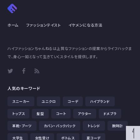
ホーム
ファッションテイスト
イケメンになる方法
ハイファッションちゃんねるは上質なファッションの提案からライフハックま
で、身心一如となって生きていくスタイルを提供します。
人気のキーワード
スニーカー
ユニクロ
コーデ
ハイブランド
トップス
髪型
コート
アウター
ドメブラ
革靴・ブーツ
カバン・バックパック
トレンド
腕時計
大学生
女性受け
ボトムス
夏コーデ