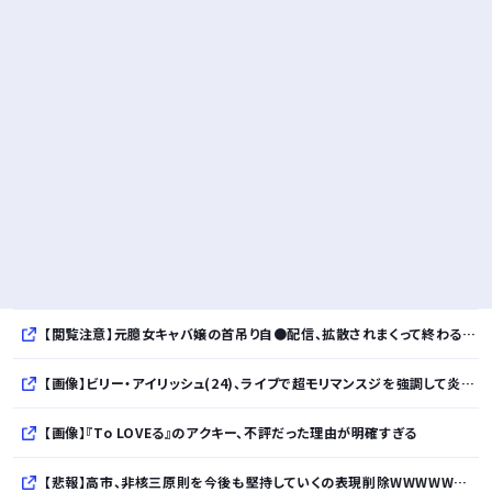
【閲覧注意】元臆女キャバ嬢の首吊り自●配信、拡散されまくって終わるｗｗｗｗｗｗｗ
【画像】ビリー・アイリッシュ(24)、ライブで超モリマンスジを強調して炎上ｗｗｗｗｗｗｗｗ
【画像】『To LOVEる』のアクキー、不評だった理由が明確すぎる
【悲報】高市、非核三原則を今後も堅持していくの表現削除WWWWWWWWWWWWWWWWWWWWWWWWWWWWWWWWWWWWWWWWWW