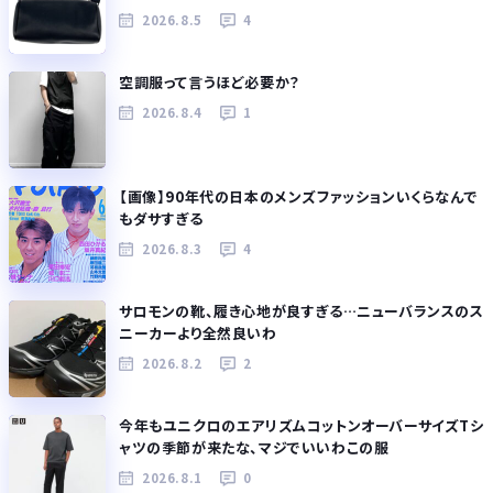
2026.8.5
4
空調服って言うほど必要か？
2026.8.4
1
【画像】90年代の日本のメンズファッションいくらなんで
もダサすぎる
2026.8.3
4
サロモンの靴、履き心地が良すぎる…ニューバランスのス
ニーカーより全然良いわ
2026.8.2
2
今年もユニクロのエアリズムコットンオーバーサイズTシ
ャツの季節が来たな、マジでいいわこの服
2026.8.1
0