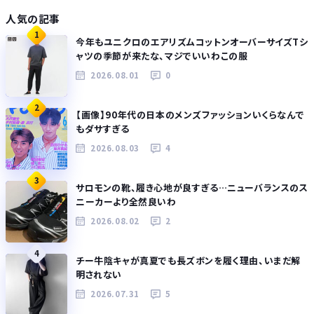
人気の記事
1
今年もユニクロのエアリズムコットンオーバーサイズTシ
ャツの季節が来たな、マジでいいわこの服
2026.08.01
0
2
【画像】90年代の日本のメンズファッションいくらなんで
もダサすぎる
2026.08.03
4
3
サロモンの靴、履き心地が良すぎる…ニューバランスのス
ニーカーより全然良いわ
2026.08.02
2
4
チー牛陰キャが真夏でも長ズボンを履く理由、いまだ解
明されない
2026.07.31
5