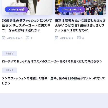
ファッション談義
ファッションテイスト
30歳男性の冬ファッションについて
東京は若者みたいな服装したおっさ
語ろう、チェスターコートに黒スキ
ん多いのはなぜ？田舎はおっさんフ
ニーなんだが時代遅れか？
ァッションばかりなのに
2024.10.7
5
2019.9.8
3
ローテクでおしゃれなオススメのスニーカーある？それ履くだけで映えるやつ
メンズファッションを勉強した結果…陰キャ俺の今日の服装がオシャレになって
しまう