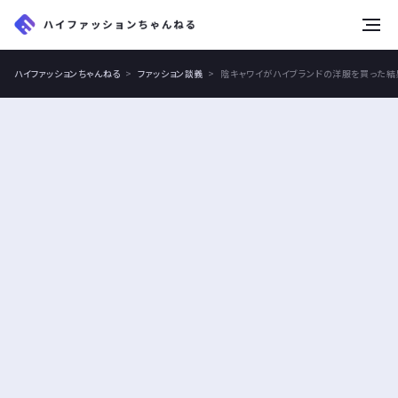
tog
nav
ハイファッションちゃんねる
ファッション談義
陰キャワイがハイブランドの洋服を買った結