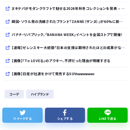
ヌキテパがモダンクラフトで魅せる2026年秋冬コレクションを発表 – インド・アムリトサルで織り上げたウールなど手仕事の美しさを現代的に昇華
韓国・ソウル発の洗練されたブランド『ZANNE（ザンヌ）』が60%に新規入店、モダン×エフォートレスなコレクションを展開
バナナ・リパブリック、「BANANA WEEK」イベントを全国ストアで開催！
【速報】ゼレンスキー大統領「日本の支援は期待されたほどの成果がない」WWWWWWWWWWW
【画像】『To LOVEる』のアクキー、不評だった理由が明確すぎる
【画像】日産が社運をかけて発売するSUVｗｗｗｗｗｗｗ
株式投資、若年男性の自信喪失の原因に… ６割超が「人生の敗者」自認か
コーデ
ハイブランド
レクサスの軽トラとかどうよ
1人でタイ旅行って危ないの？
ツイートする
シェアする
LINEで送る
【ナゾロジー】老化をほぼ克服しても「体細胞変異」が残ればヒトの寿命は156年、数理モデルで推定