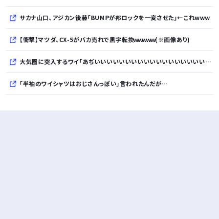
サカナ山口、アジカン後藤「BUMPが邦ロックを一変させた」←これwww
【衝撃】マツダ、CX-5がバカ売れで黒字転換ｗｗｗｗｗ(※画像あり)
大気圏に突入するワイ「あぢいいいいいいいいいいいいいいいいいい！！！！」
「半袖のワイシャツはおじさんっぽい」言われたんだが…
10万とかする靴履いてる若者wwwwwwwwwww..
【悲報】柄付きのワイシャツにこういう靴を履いてるサラリーマンはダサい扱いされるらしい…。お前らも気をつけろ
若者の腕時計離れが深刻 時間を見るだけならもはや腕時計がいらない
Powered by livedoor 相互RSS