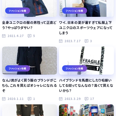
ファッション談義
ファッション談義
全身ユニクロの服の男性って正直ど
ワイ、日本の夏が暑すぎて私服上下
う？やっぱりダサい？
ユニクロのスポーツウェアになって
しまう
2021.4.27
5
2023.7.17
3
ファッション談義
ファッション談義
なんJ民がよく買う服のブランドがこ
ハイブランドを馬鹿にしたり毛嫌い
ちら。これを買えばオシャレになれる
してる奴ってなんなの？高くて買えな
ぞ
いから？
2020.1.11
1
2023.3.29
17