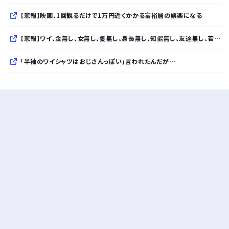
【悲報】映画、1回観るだけで1万円近くかかる富裕層の娯楽になる
【悲報】ワイ、金無し、女無し、髪無し、身長無し、知能無し、友達無し、若さ無し、職歴無し、やる気無し・・・・・・・・・
「半袖のワイシャツはおじさんっぽい」言われたんだが…
10万とかする靴履いてる若者wwwwwwwwwww..
【悲報】柄付きのワイシャツにこういう靴を履いてるサラリーマンはダサい扱いされるらしい…。お前らも気をつけろ
若者の腕時計離れが深刻 時間を見るだけならもはや腕時計がいらない
Powered by livedoor 相互RSS