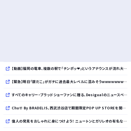
【動画】福岡の電車、複数の駅で「チンポッ❤」というアナウンスが流れ大騒ぎwwwwwwwww
【緊急】明日「銀だこ」がガチに過去最大レベルに混みそうwwwwwwwwwwwwwwwwwwwwwwwwww
すべてのキャリー・ブラッドショーファンに贈る、Desigualのニュースペーパープリントコレクション
Chut! By BRADELIS、西武渋谷店で期間限定POP UP STOREを開催！全商品展開＆新作10%OFFの特別な6日間
偉人の発見をおしゃれに身につけよう！ ニュートンとガリレオの有名な発見をモチーフにした、クールタッチTシャツ＆トートバッグが発売されました【QurioStore】