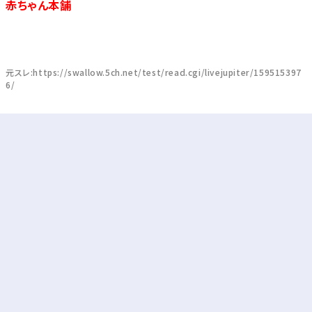
赤ちゃん本舗
元スレ:https://swallow.5ch.net/test/read.cgi/livejupiter/159515397
6/