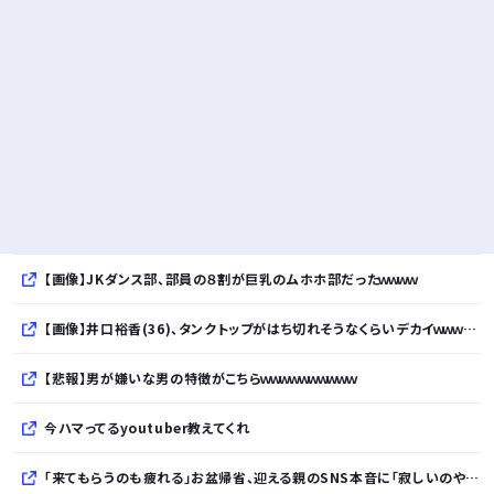
【画像】JKダンス部、部員の８割が巨乳のムホホ部だったｗｗｗｗ
【画像】井口裕香(36)、タンクトップがはち切れそうなくらいデカイｗｗｗｗｗｗｗｗｗｗｗ
【悲報】男が嫌いな男の特徴がこちらｗｗｗｗｗｗｗｗｗｗ
今ハマってるyoutuber教えてくれ
「来てもらうのも疲れる」お盆帰省、迎える親のSNS本音に「寂しいのやら複雑」「親孝行だと思っていたのに」