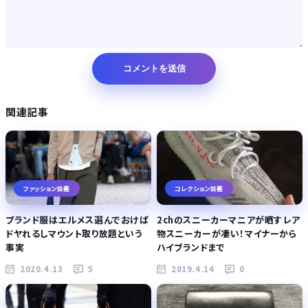
関連記事
ファッション談義
コレクション談義
ブランド服はエルメス選んでおけば
2chのスニーカーマニアが晒すレア
ドヤれるしマウント取り放題という
物スニーカーが凄い！マイナーから
事実
ハイブランドまで
2020.4.13
5
2019.4.14
0