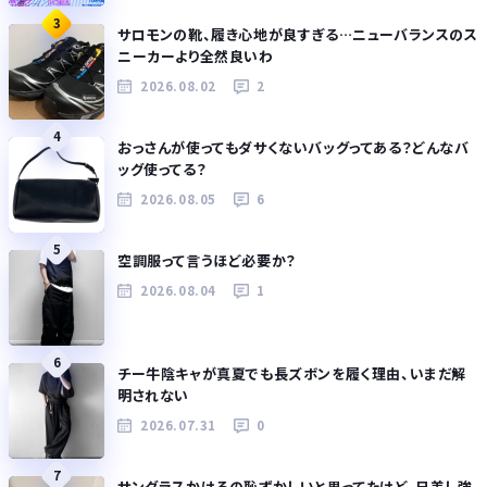
3
サロモンの靴、履き心地が良すぎる…ニューバランスのス
ニーカーより全然良いわ
2026.08.02
2
4
おっさんが使ってもダサくないバッグってある？どんなバ
ッグ使ってる？
2026.08.05
6
5
空調服って言うほど必要か？
2026.08.04
1
6
チー牛陰キャが真夏でも長ズボンを履く理由、いまだ解
明されない
2026.07.31
0
7
サングラスかけるの恥ずかしいと思ってたけど、日差し強