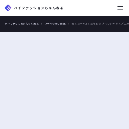
tog
nav
ハイファッションちゃんねる
ファッション談義
なんJ民がよく買う服のブランドがどんどん