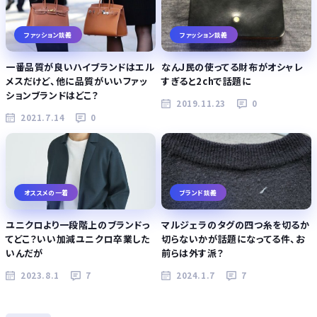
ファッション談義
ファッション談義
一番品質が良いハイブランドはエル
なんJ民の使ってる財布がオシャレ
メスだけど、他に品質がいいファッ
すぎると2chで話題に
ションブランドはどこ？
2019.11.23
0
2021.7.14
0
オススメの一着
ブランド談義
ユニクロより一段階上のブランドっ
マルジェラのタグの四つ糸を切るか
てどこ？いい加減ユニクロ卒業した
切らないかが話題になってる件、お
いんだが
前らは外す派？
2023.8.1
7
2024.1.7
7