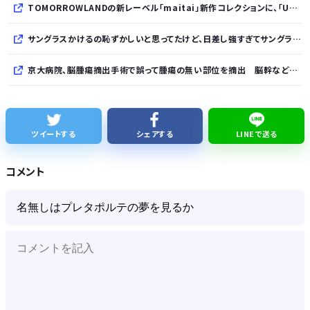
TOMORROWLANDの新レーベル「maitai」新作コレクションに、「UNDYED」の素材が採用
サングラスかけるの恥ずかしいと思ってたけど、日差し強すぎてサングラスかけ始めたわ
京大病院、脳腫瘍摘出手術で誤って腫瘍の無い部位を摘出 脳幹など損傷受け植物状態に
【悲報】倉持由香、息子の「自閉スペクトラム症」診断にショックで涙… 見逃していた乳幼児期のサインとは？
ミツオカ、新型スポーツカーのティザー画像「第3弾」を公開！
ツイートする
シェアする
LINEで送る
SES10年目のワイ、転職するか迷う
コメント
WindowsってCopilotってAI押してるの？必要ないんだけど
Powered by livedoor 相互RSS