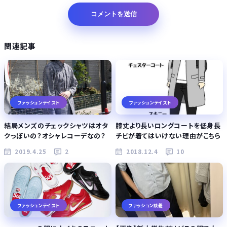
関連記事
ファッションテイスト
ファッションテイスト
結局メンズのチェックシャツはオタ
膝丈より長いロングコートを低身長
クっぽいの？オシャレコーデなの？
チビが着てはいけない理由がこちら
2019.4.25
2
2018.12.4
10
ファッションテイスト
ファッション談義