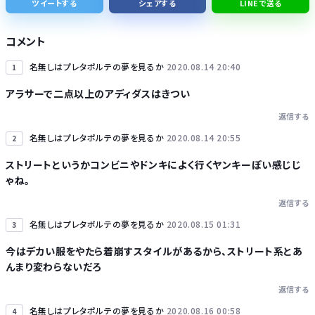
ツイートする
シェアする
LINEで送る
シカ「ヒマワリ全部喰った」 郡山布引風の高原まつり中止
コメント
名無しはプレタポルテの夢を見るか
2020.08.14 20:40
1
アラサーで二点以上のアディダスはきつい
返信する
Powered by livedoor 相互RSS
名無しはプレタポルテの夢を見るか
2020.08.14 20:55
2
ストリートというかコンビニやドンキによく行くヤンキーぽい感じじ
ゃね。
返信する
名無しはプレタポルテの夢を見るか
2020.08.15 01:31
3
今はデカい服をやたら着崩すスタイルがあるから、ストリート系とあ
んまり変わらないだろ
返信する
名無しはプレタポルテの夢を見るか
2020.08.16 00:58
4