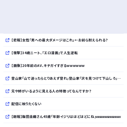
【悲報】女性「男への最大ダメージはこれ」←お前ら耐えられる？
【衝撃】34歳ニート、『エロ漫画』で人生逆転
【画像】20年前のAV、キチガイすぎるwwwwww
登山家「山で迷ったらとりあえず登れ」登山家「沢を見つけて下山しろ」←これ結局どっちが正解なの？
兄や姉がいるように見える人の特徴ってなんですか？
配信に映りたくない
【朗報】飯田圭織さん45歳「年齢イジリはほどほどにね」ｗｗｗｗｗｗｗｗｗｗ