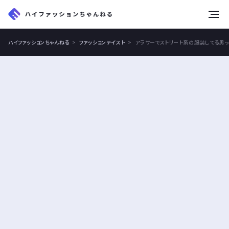
tog
nav
ハイファッションちゃんねる
ファッションテイスト
アラサーでストリート系の服装してる男っ