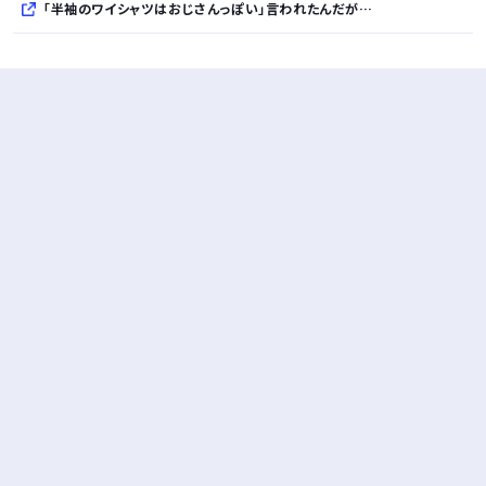
「半袖のワイシャツはおじさんっぽい」言われたんだが…
10万とかする靴履いてる若者wwwwwwwwwww..
【悲報】柄付きのワイシャツにこういう靴を履いてるサラリーマンはダサい扱いされるらしい…。お前らも気をつけろ
若者の腕時計離れが深刻 時間を見るだけならもはや腕時計がいらない
Powered by livedoor 相互RSS