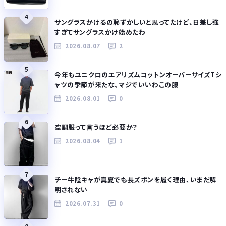
4
サングラスかけるの恥ずかしいと思ってたけど、日差し強
すぎてサングラスかけ始めたわ
2026.08.07
2
5
今年もユニクロのエアリズムコットンオーバーサイズTシ
ャツの季節が来たな、マジでいいわこの服
2026.08.01
0
6
空調服って言うほど必要か？
2026.08.04
1
7
チー牛陰キャが真夏でも長ズボンを履く理由、いまだ解
明されない
2026.07.31
0