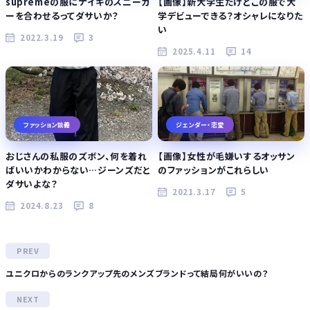
supremeの服にナイキのスニーカ
【画像】新大学生だけどこの服で大
ーを合わせるってダサいか？
学デビューできる？オシャレになりた
い
2022.3.19
3
2025.4.11
14
ファッション談義
ジェンダー・恋愛
おじさんの私服のズボン、何を着れ
【画像】女性が毛嫌いするオッサン
ばいいかわからない…ジーンズだと
のファッションがこれらしい
ダサいよな？
2021.3.17
5
2024.8.23
8
ユニクロからのランクアップ先のメンズブランドって結局何がいいの？