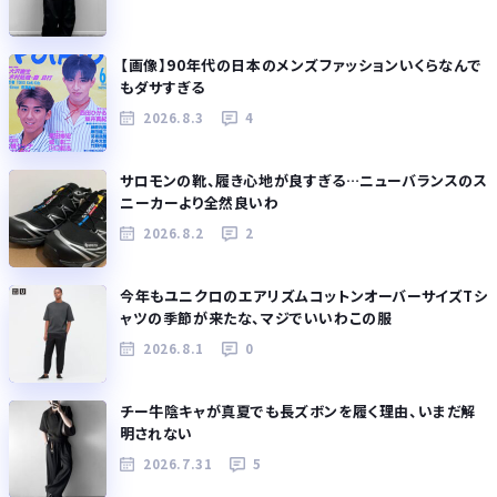
【画像】90年代の日本のメンズファッションいくらなんで
もダサすぎる
2026.8.3
4
サロモンの靴、履き心地が良すぎる…ニューバランスのス
ニーカーより全然良いわ
2026.8.2
2
今年もユニクロのエアリズムコットンオーバーサイズTシ
ャツの季節が来たな、マジでいいわこの服
2026.8.1
0
チー牛陰キャが真夏でも長ズボンを履く理由、いまだ解
明されない
2026.7.31
5