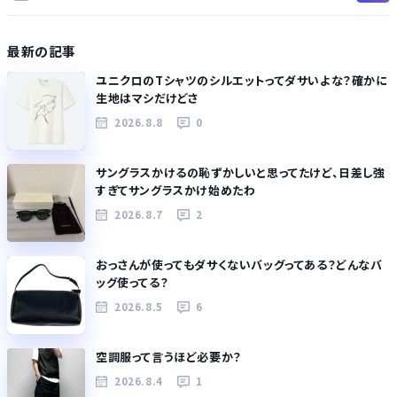
最新の記事
ユニクロのTシャツのシルエットってダサいよな？確かに
生地はマシだけどさ
2026.8.8
0
サングラスかけるの恥ずかしいと思ってたけど、日差し強
すぎてサングラスかけ始めたわ
2026.8.7
2
おっさんが使ってもダサくないバッグってある？どんなバ
ッグ使ってる？
2026.8.5
6
空調服って言うほど必要か？
2026.8.4
1