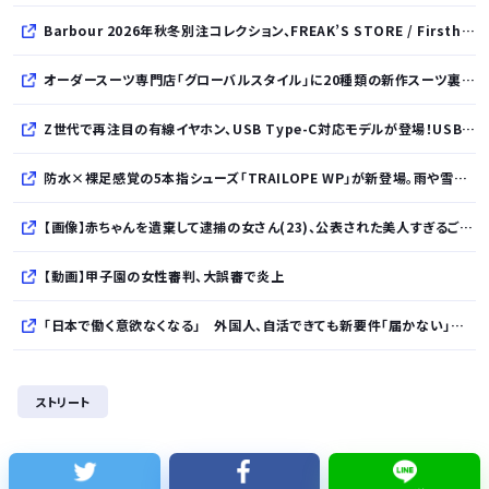
Barbour 2026年秋冬別注コレクション、FREAK’S STORE / Firsthand / Freadaから登場
オーダースーツ専門店「グローバルスタイル」に20種類の新作スーツ裏地が登場！おしゃれな花柄・サッカーボール・フラミンゴ・虎・フラガール・リゾート柄など豊富！
Z世代で再注目の有線イヤホン、USB Type-C対応モデルが登場！USB-A変換アダプター付属で幅広いデバイスに対応
防水×裸足感覚の5本指シューズ「TRAILOPE WP」が新登場。雨や雪にも対応し日常からアウトドアまで快適に。
【画像】赤ちゃんを遺棄して逮捕の女さん(23)、公表された美人すぎるご尊顔がこちら⇒ｗｗｗｗｗｗｗｗｗｗ
【動画】甲子園の女性審判、大誤審で炎上
「日本で働く意欲なくなる」 外国人、自活できても新要件「届かない」…永住許可厳格化で「日本離れ」か
【朗報】『ヤニねこ』新海誠、水島努、綾辻行人らクリエイターが絶賛ｗｗｗｗｗｗｗｗｗ
ストリート
【次の覇権は？】スマホゲー倒産急増 🍙ですら続くのに…
【悲報】ワイが買ったMotorolaのスマホ、ポンコツすぎる