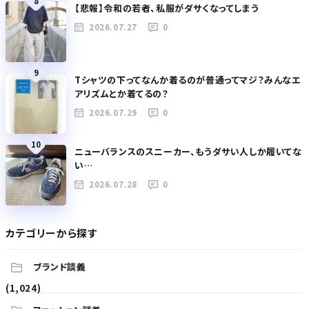
8
【悲報】令和の若者、私服がダサくなってしまう
2026.07.27
0
9
Tシャツの下ってなんか着るのが普通ってマジ？みんなエ
アリズムとか着てるの？
2026.07.29
0
10
ニューバランスのスニーカー、もうダサい人しか履いてな
い…
2026.07.28
0
カテゴリーから探す
ブランド談義
(1,024)