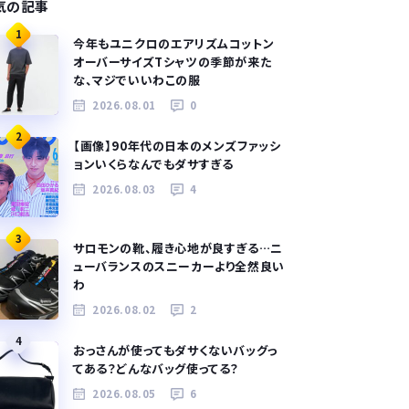
気の記事
1
今年もユニクロのエアリズムコットン
オーバーサイズTシャツの季節が来た
な、マジでいいわこの服
2026.08.01
0
2
【画像】90年代の日本のメンズファッシ
ョンいくらなんでもダサすぎる
2026.08.03
4
3
サロモンの靴、履き心地が良すぎる…ニ
ューバランスのスニーカーより全然良い
わ
2026.08.02
2
4
おっさんが使ってもダサくないバッグっ
てある？どんなバッグ使ってる？
2026.08.05
6