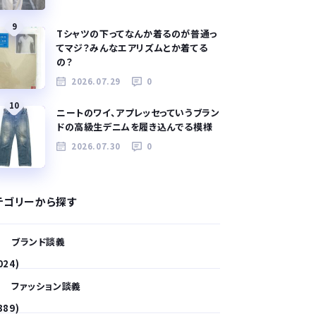
9
Tシャツの下ってなんか着るのが普通っ
てマジ？みんなエアリズムとか着てる
の？
2026.07.29
0
10
ニートのワイ、アプレッセっていうブラン
ドの高級生デニムを履き込んでる模様
2026.07.30
0
テゴリーから探す
ブランド談義
024)
ファッション談義
389)