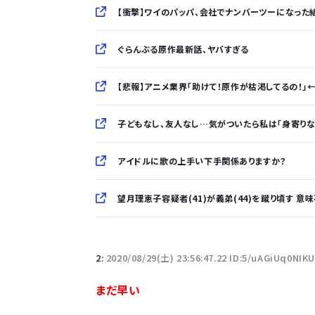
【衝撃】ワイのパッパ、会社でナンバーツーになった結果
ぐらんぶる原作最新話、ヤバすぎる
【悲報】アニメ業界「助けて！原作が枯渇してるの！」←
子どもなし、友人なし…気がついたら私は「身寄りなし」、相談
アイドルに歌の上手い下手関係ありますか？
望月理恵子容疑者(41)が義弟(44)を蹴り頃す 
「半袖のワイシャツはおじさんっぽい」言われたんだ
2:
2020/08/29(土) 23:56:47.22 ID:5/uAGiUq0NIK
10万とかする靴履いてる若者wwwwwwwwwww.
まだ早い
【悲報】柄付きのワイシャツにこういう靴を履いてる