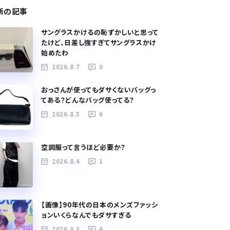
新の記事
サングラスかけるの恥ずかしいと思って
たけど、日差し強すぎてサングラスかけ
始めたわ
2026.8.7
0
おっさんが使ってもダサくないバッグっ
てある？どんなバッグ使ってる？
2026.8.5
6
空調服って言うほど必要か？
2026.8.4
1
【画像】90年代の日本のメンズファッシ
ョンいくらなんでもダサすぎる
2026.8.3
4