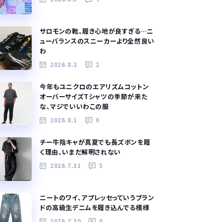
サロモンの靴、履き心地が良すぎる…ニ
ューバランスのスニーカーより全然良い
わ
2026.8.2
2
今年もユニクロのエアリズムコットン
オーバーサイズTシャツの季節が来た
な、マジでいいわこの服
2026.8.1
0
チー牛陰キャが真夏でも長ズボンを履
く理由、いまだ解明されない
2026.7.31
5
ニートのワイ、アプレッセっていうブラン
ドの高級生デニムを履き込んでる模様
2026.7.30
0