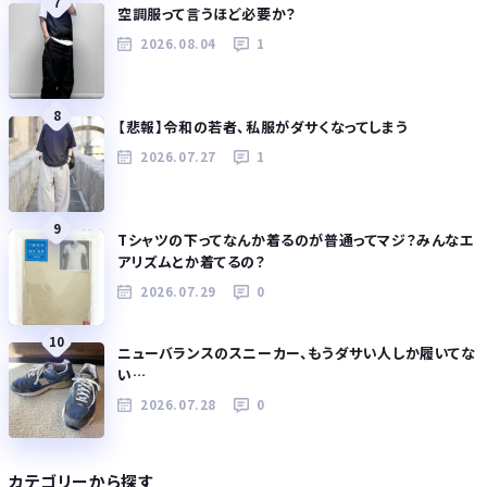
7
空調服って言うほど必要か？
2026.08.04
1
8
【悲報】令和の若者、私服がダサくなってしまう
2026.07.27
1
9
Tシャツの下ってなんか着るのが普通ってマジ？みんなエ
アリズムとか着てるの？
2026.07.29
0
10
ニューバランスのスニーカー、もうダサい人しか履いてな
い…
2026.07.28
0
カテゴリーから探す