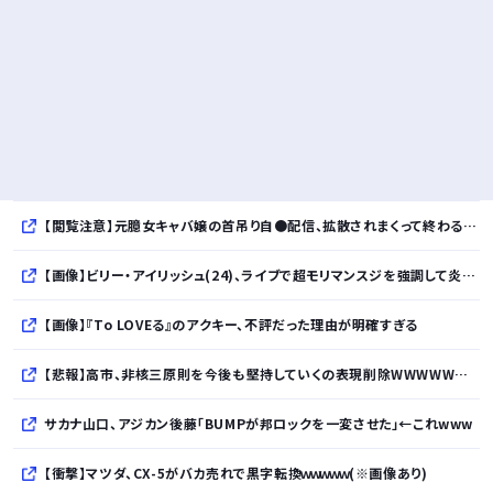
【閲覧注意】元臆女キャバ嬢の首吊り自●配信、拡散されまくって終わるｗｗｗｗｗｗｗ
【画像】ビリー・アイリッシュ(24)、ライブで超モリマンスジを強調して炎上ｗｗｗｗｗｗｗｗ
【画像】『To LOVEる』のアクキー、不評だった理由が明確すぎる
【悲報】高市、非核三原則を今後も堅持していくの表現削除WWWWWWWWWWWWWWWWWWWWWWWWWWWWWWWWWWWWWWWWWW
サカナ山口、アジカン後藤「BUMPが邦ロックを一変させた」←これwww
【衝撃】マツダ、CX-5がバカ売れで黒字転換ｗｗｗｗｗ(※画像あり)