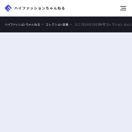
tog
nav
ハイファッションちゃんねる
コレクション談義
ユニクロUの2020秋冬コレクション、なん