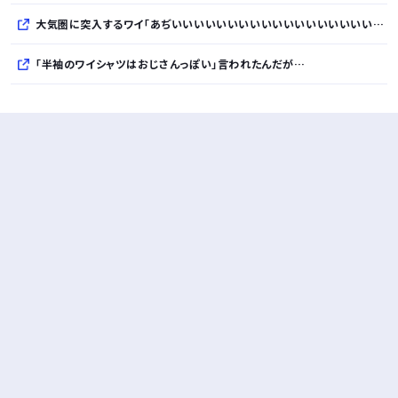
大気圏に突入するワイ「あぢいいいいいいいいいいいいいいいいいい！！！！」
「半袖のワイシャツはおじさんっぽい」言われたんだが…
10万とかする靴履いてる若者wwwwwwwwwww..
【悲報】柄付きのワイシャツにこういう靴を履いてるサラリーマンはダサい扱いされるらしい…。お前らも気をつけろ
若者の腕時計離れが深刻 時間を見るだけならもはや腕時計がいらない
Powered by livedoor 相互RSS