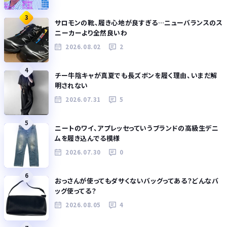
3
サロモンの靴、履き心地が良すぎる…ニューバランスのス
ニーカーより全然良いわ
2026.08.02
2
4
チー牛陰キャが真夏でも長ズボンを履く理由、いまだ解
明されない
2026.07.31
5
5
ニートのワイ、アプレッセっていうブランドの高級生デニ
ムを履き込んでる模様
2026.07.30
0
6
おっさんが使ってもダサくないバッグってある？どんなバ
ッグ使ってる？
2026.08.05
4