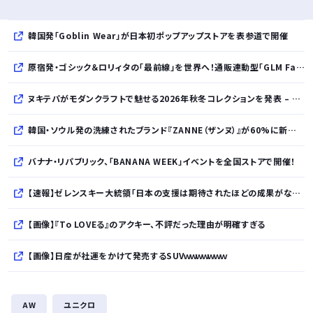
韓国発「Goblin Wear」が日本初ポップアップストアを表参道で開催
原宿発・ゴシック＆ロリィタの「最前線」を世界へ！通販連動型「GLM Fashion Show 2026」9月開催
ヌキテパがモダンクラフトで魅せる2026年秋冬コレクションを発表 – インド・アムリトサルで織り上げたウールなど手仕事の美しさを現代的に昇華
韓国・ソウル発の洗練されたブランド『ZANNE（ザンヌ）』が60%に新規入店、モダン×エフォートレスなコレクションを展開
バナナ・リパブリック、「BANANA WEEK」イベントを全国ストアで開催！
【速報】ゼレンスキー大統領「日本の支援は期待されたほどの成果がない」WWWWWWWWWWW
【画像】『To LOVEる』のアクキー、不評だった理由が明確すぎる
【画像】日産が社運をかけて発売するSUVｗｗｗｗｗｗｗ
株式投資、若年男性の自信喪失の原因に… ６割超が「人生の敗者」自認か
AW
ユニクロ