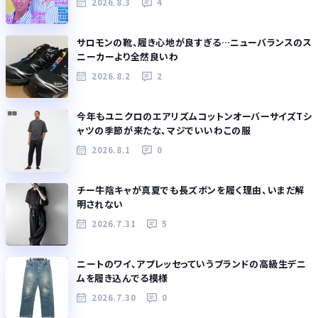
2026.8.3
4
サロモンの靴、履き心地が良すぎる…ニューバランスのス
ニーカーより全然良いわ
2026.8.2
2
今年もユニクロのエアリズムコットンオーバーサイズTシ
ャツの季節が来たな、マジでいいわこの服
2026.8.1
0
チー牛陰キャが真夏でも長ズボンを履く理由、いまだ解
明されない
2026.7.31
5
ニートのワイ、アプレッセっていうブランドの高級生デニ
ムを履き込んでる模様
2026.7.30
0