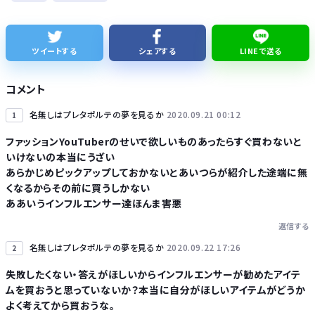
レクサスの軽トラとかどうよ
1人でタイ旅行って危ないの？
ツイートする
シェアする
LINEで送る
【ナゾロジー】老化をほぼ克服しても「体細胞変異」が残ればヒトの寿命は156年、数理モデルで推定
コメント
名無しはプレタポルテの夢を見るか
2020.09.21 00:12
1
ファッションYouTuberのせいで欲しいものあったらすぐ買わないと
いけないの本当にうざい
Powered by livedoor 相互RSS
あらかじめピックアップしておかないとあいつらが紹介した途端に無
くなるからその前に買うしかない
ああいうインフルエンサー達ほんま害悪
返信する
名無しはプレタポルテの夢を見るか
2020.09.22 17:26
2
失敗したくない・答えがほしいからインフルエンサーが勧めたアイテ
ムを買おうと思っていないか？本当に自分がほしいアイテムがどうか
よく考えてから買おうな。