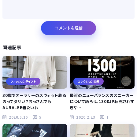
関連記事
ファッションテイスト
コレクション談義
30歳でオーラリーのスウェット着る
最近のニューバランスのスニーカー
のってダサい？おっさんでも
について語ろう。1300JP転売されす
AURALEE着たいわ
ぎや…
2020.5.15
5
2020.2.23
1