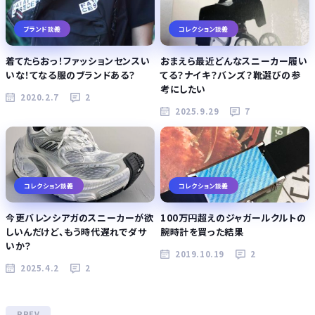
ブランド談義
コレクション談義
着てたらおっ！ファッションセンスい
おまえら最近どんなスニーカー履い
いな！てなる服のブランドある？
てる？ナイキ？バンズ？靴選びの参
考にしたい
2020.2.7
2
2025.9.29
7
コレクション談義
コレクション談義
今更バレンシアガのスニーカーが欲
100万円超えのジャガールクルトの
しいんだけど、もう時代遅れでダサ
腕時計を買った結果
いか？
2019.10.19
2
2025.4.2
2