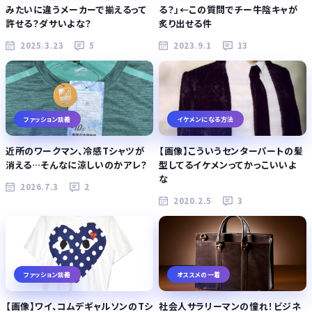
みたいに違うメーカーで揃えるって
る？」←この質問でチー牛陰キャが
許せる？ダサいよな？
炙り出せる件
2025.3.23
5
2023.9.1
13
ファッション談義
イケメンになる方法
近所のワークマン、冷感Tシャツが
【画像】こういうセンターパートの髪
消える…そんなに涼しいのかアレ？
型してるイケメンってかっこいいよ
な
2026.7.3
2
2020.2.5
3
ファッション談義
オススメの一着
【画像】ワイ、コムデギャルソンのTシ
社会人サラリーマンの憧れ！ビジネ