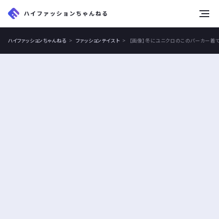
tog
nav
ハイファッションちゃんねる
ファッションテイスト
【画像】冬にユニクロのこのパーカー着