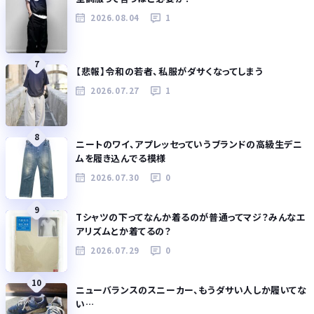
2026.08.04
1
7
【悲報】令和の若者、私服がダサくなってしまう
2026.07.27
1
8
ニートのワイ、アプレッセっていうブランドの高級生デニ
ムを履き込んでる模様
2026.07.30
0
9
Tシャツの下ってなんか着るのが普通ってマジ？みんなエ
アリズムとか着てるの？
2026.07.29
0
10
ニューバランスのスニーカー、もうダサい人しか履いてな
い…