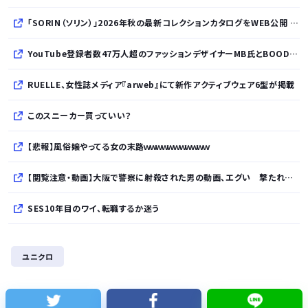
「SORIN（ソリン）」2026年秋の最新コレクションカタログをWEB公開 「Paradox in Neutral」をテーマに秩序と反逆が共存する世界観を表現
YouTube登録者数47万人超のファッションデザイナーMB氏とBOODYがコラボレーション。極上の着心地を追求した別注Tシャツが8月12日発売開始
RUELLE、女性誌メディア『arweb』にて新作アクティブウェア6型が掲載
このスニーカー買っていい？
【悲報】風俗嬢やってる女の末路ｗｗｗｗｗｗｗｗｗｗｗ
【閲覧注意・動画】大阪で警察に射殺された男の動画、エグい 撃たれてから叫びながら苦しみもがいて死ぬ
SES10年目のワイ、転職するか迷う
WindowsってCopilotってAI押してるの？必要ないんだけど
ユニクロ
【熊本地震】発生後に居酒屋店内から温泉が吹き出す ← これ前触れじゃね？
【ねこ】トイレ後の“テンション爆上げ”はなぜ起こる？ 猫のトイレハイ体験談＆獣医師解説