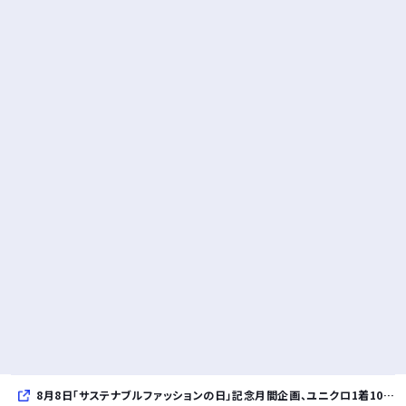
8月8日「サステナブルファッションの日」記念月間企画、ユニクロ1着100円買取保証とXプレゼントキャンペーンを実施