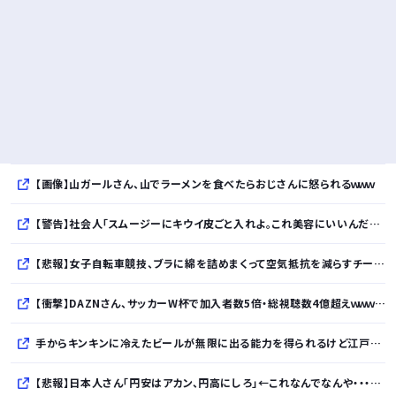
【画像】山ガールさん、山でラーメンを食べたらおじさんに怒られるｗｗｗ
【警告】社会人「スムージーにキウイ皮ごと入れよ。これ美容にいいんだよね〜」→ 結果…
【悲報】女子自転車競技、ブラに綿を詰めまくって空気抵抗を減らすチート技が発覚ｗｗｗ
【衝撃】DAZNさん、サッカーW杯で加入者数5倍・総視聴数4億超えｗｗｗｗｗｗｗｗｗｗ
手からキンキンに冷えたビールが無限に出る能力を得られるけど江戸時代に飛ばされるボタン
【悲報】日本人さん「円安はアカン、円高にしろ」←これなんでなんや・・・・・・・・・