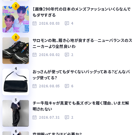
2
【画像】90年代の日本のメンズファッションいくらなんで
もダサすぎる
2026.08.03
4
3
サロモンの靴、履き心地が良すぎる…ニューバランスのス
ニーカーより全然良いわ
2026.08.02
2
4
おっさんが使ってもダサくないバッグってある？どんなバ
ッグ使ってる？
2026.08.05
6
5
チー牛陰キャが真夏でも長ズボンを履く理由、いまだ解
明されない
2026.07.31
2
6
空調服って言うほど必要か？