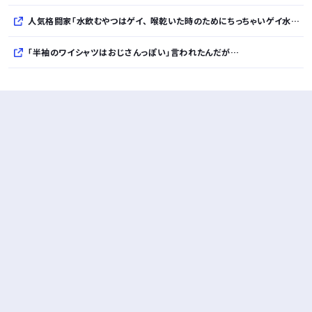
人気格闘家「水飲むやつはゲイ、 喉乾いた時のためにちっちゃいゲイ水筒持ち歩くとか。」
「半袖のワイシャツはおじさんっぽい」言われたんだが…
10万とかする靴履いてる若者wwwwwwwwwww..
【悲報】柄付きのワイシャツにこういう靴を履いてるサラリーマンはダサい扱いされるらしい…。お前らも気をつけろ
若者の腕時計離れが深刻 時間を見るだけならもはや腕時計がいらない
Powered by livedoor 相互RSS