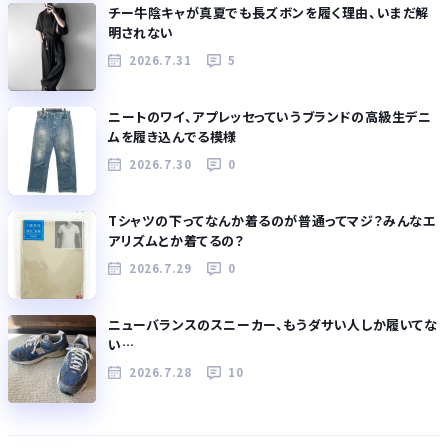
チー牛陰キャが真夏でも長ズボンを履く理由、いまだ解
明されない
2026.7.31
5
ニートのワイ、アプレッセっていうブランドの高級生デニ
ムを履き込んでる模様
2026.7.30
0
Tシャツの下ってなんか着るのが普通ってマジ？みんなエ
アリズムとか着てるの？
2026.7.29
0
ニューバランスのスニーカー、もうダサい人しか履いてな
い…
2026.7.28
10