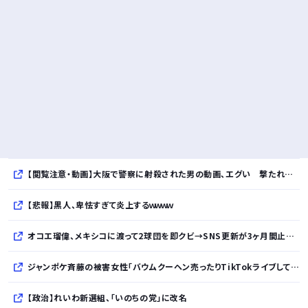
【閲覧注意・動画】大阪で警察に射殺された男の動画、エグい 撃たれてから叫びながら苦しみもがいて死ぬ
【悲報】黒人、卑怯すぎて炎上するｗｗｗｗ
オコエ瑠偉、メキシコに渡って2球団を即クビ→SNS更新が3ヶ月間止まって消息不明に
ジャンポケ斉藤の被害女性「バウムクーヘン売ったりTikTokライブしててムカついたから示談しなかった」
【政治】れいわ新選組、「いのちの党」に改名