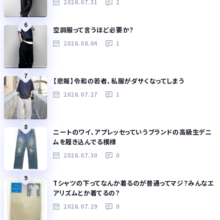
2026.07.31
2
6
空調服って言うほど必要か？
2026.08.04
1
7
【悲報】令和の若者、私服がダサくなってしまう
2026.07.27
1
8
ニートのワイ、アプレッセっていうブランドの高級生デニ
ムを履き込んでる模様
2026.07.30
0
9
Tシャツの下ってなんか着るのが普通ってマジ？みんなエ
アリズムとか着てるの？
2026.07.29
0