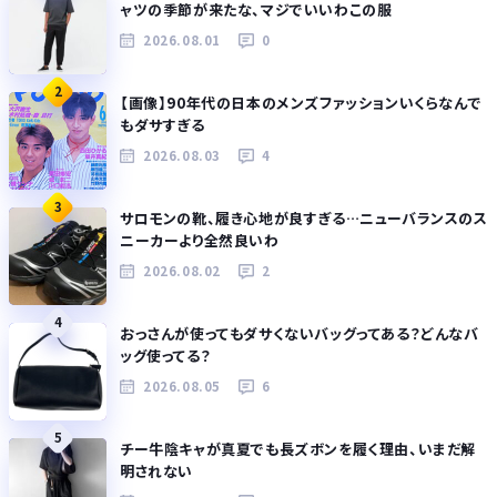
ャツの季節が来たな、マジでいいわこの服
2026.08.01
0
2
【画像】90年代の日本のメンズファッションいくらなんで
もダサすぎる
2026.08.03
4
3
サロモンの靴、履き心地が良すぎる…ニューバランスのス
ニーカーより全然良いわ
2026.08.02
2
4
おっさんが使ってもダサくないバッグってある？どんなバ
ッグ使ってる？
2026.08.05
6
5
チー牛陰キャが真夏でも長ズボンを履く理由、いまだ解
明されない