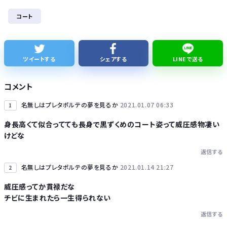
【速報】れいわ新選組、「いのちの党」に党名変更
コート
【悲報】Googleのエンジニア「AIで仕事がつまらなくなった」
友達とPCで遊んでるんだがキーボードとマウス使った方がいいゲームでも頑なにパッド使いたがる
ツイートする
シェアする
LINEで送る
かつて650万部を誇った ｢週刊少年ジャンプ｣ 発行部数が初の100万部割れに・・・
コメント
名無しはプレタポルテの夢を見るか
2021.01.07 06:33
1
身長高くて似合ってても長身で黒ずくめのコート姿って威圧感物凄い
けどな
Powered by livedoor 相互RSS
返信する
名無しはプレタポルテの夢を見るか
2021.01.14 21:27
2
威圧感ってか貫禄だな
チビに生まれたら一生得られない
返信する