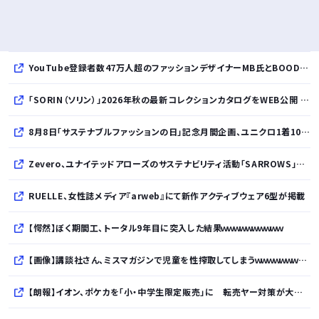
YouTube登録者数47万人超のファッションデザイナーMB氏とBOODYがコラボレーション。極上の着心地を追求した別注Tシャツが8月12日発売開始
「SORIN（ソリン）」2026年秋の最新コレクションカタログをWEB公開 「Paradox in Neutral」をテーマに秩序と反逆が共存する世界観を表現
8月8日「サステナブルファッションの日」記念月間企画、ユニクロ1着100円買取保証とXプレゼントキャンペーンを実施
Zevero、ユナイテッドアローズのサステナビリティ活動「SARROWS」を支援。Scope 3排出量算定の効率化・精緻化を開始
RUELLE、女性誌メディア『arweb』にて新作アクティブウェア6型が掲載
【愕然】ぼく期間工、トータル9年目に突入した結果ｗｗｗｗｗｗｗｗｗｗ
【画像】講談社さん、ミスマガジンで児童を性搾取してしまうｗｗｗｗｗｗｗｗｗ
【朗報】イオン、ポケカを「小・中学生限定販売」に 転売ヤー対策が大絶賛ｗｗｗ