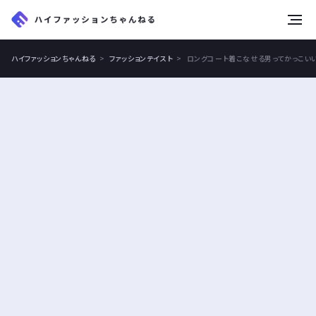
tog
nav
ハイファッションちゃんねる
ファッションテイスト
ロングコート着こなせる男ってかっこい