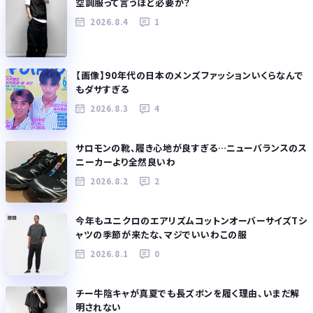
空調服って言うほど必要か？
2026.8.4
1
【画像】90年代の日本のメンズファッションいくらなんで
もダサすぎる
2026.8.3
4
サロモンの靴、履き心地が良すぎる…ニューバランスのス
ニーカーより全然良いわ
2026.8.2
2
今年もユニクロのエアリズムコットンオーバーサイズTシ
ャツの季節が来たな、マジでいいわこの服
2026.8.1
0
チー牛陰キャが真夏でも長ズボンを履く理由、いまだ解
明されない