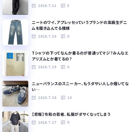
2026.7.31
5
ニートのワイ、アプレッセっていうブランドの高級生デニ
ムを履き込んでる模様
2026.7.30
0
Tシャツの下ってなんか着るのが普通ってマジ？みんなエ
アリズムとか着てるの？
2026.7.29
0
ニューバランスのスニーカー、もうダサい人しか履いてな
い…
2026.7.28
10
【悲報】令和の若者、私服がダサくなってしまう
2026.7.27
9