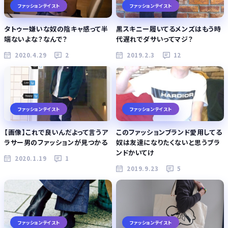
ファッションテイスト
ファッションテイスト
タトゥー嫌いな奴の陰キャ感って半
黒スキニー履いてるメンズはもう時
端ないよな？なんで？
代遅れでダサいってマジ？
2020.4.29
2
2019.2.3
12
ファッションテイスト
ファッションテイスト
【画像】これで良いんだよって言うア
このファッションブランド愛用してる
ラサー男のファッションが見つかる
奴は友達になりたくないと思うブラ
ンドかいてけ
2020.1.19
1
2019.9.23
5
ファッションテイスト
ファッションテイスト