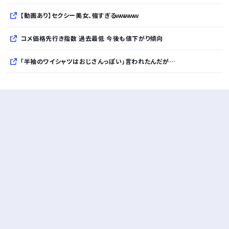
【動画あり】セクシー美女、強すぎるｗｗｗｗｗ
コメ価格先行き指数 過去最低 今後も値下がり傾向
「半袖のワイシャツはおじさんっぽい」言われたんだが…
10万とかする靴履いてる若者wwwwwwwwwww..
【悲報】柄付きのワイシャツにこういう靴を履いてるサラリーマンはダサい扱いされるらしい…。お前らも気をつけろ
若者の腕時計離れが深刻 時間を見るだけならもはや腕時計がいらない
Powered by livedoor 相互RSS