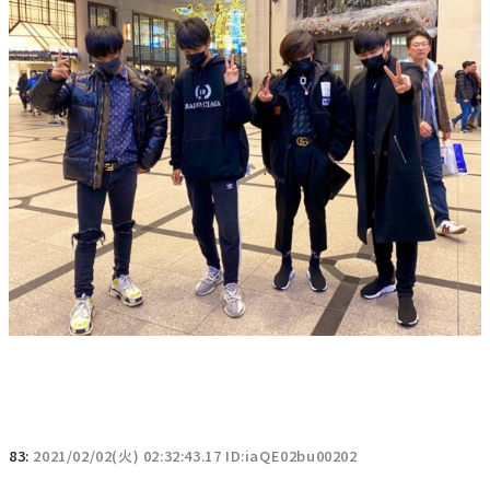
83:
2021/02/02(火) 02:32:43.17 ID:iaQE02bu00202