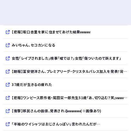
【悲報】坂口杏里を家に住ませてあげた結果ｗｗｗｗ
みいちゃん、セコカンになる
女性「レイプされました」検事「嘘では？」女性「傷ついたので訴えます」
【朗報】冨安健洋さん、プレミアリーグ・クリスタルパレス加入を発表！背番号17「望んでいた場所」ｗｗｗｗｗｗｗｗｗｗ
37歳だが生きるの疲れた
【悲報】ワンピース原作者・尾田栄一郎先生51歳「あ、切り込む？笑」ｗｗｗｗｗｗｗｗｗｗ
【衝撃】移民さんの価値、発表されるｗｗｗｗｗ(※画像あり)
「半袖のワイシャツはおじさんっぽい」言われたんだが…