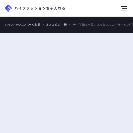
tog
nav
ハイファッションちゃんねる
オススメの一着
チー牛陰キャ扱いされないスニーカーって何