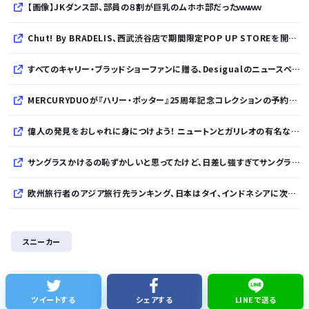
【画像】JKダンス部、部員の８割が巨乳のムホホ部だったｗｗｗｗ
Chut! By BRADELIS、西武渋谷店で期間限定POP UP STOREを開催！全商品展開＆新作10%OFFの特別な6日間
すべてのキャリー・ブラッドショーファンに贈る、Desigualのニュースペーパープリントコレクション
MERCURYDUOが『ハリー・ポッター』25周年記念コレクションの予約を開始
偉人の発見をおしゃれに身につけよう！ ニュートンとガリレオの有名な発見をモチーフにした、クールタッチTシャツ＆トートバッグが発売されました【QurioStore】
サングラスかけるの恥ずかしいと思ってたけど、日差し強すぎてサングラスかけ始めたわ
欧州旅行者のアジア旅行先ランキング、日本はタイ、インドネシアに次いで3位ランクイン アゴダ調べ
サウジ・パキスタン・トルコ３カ国、相互防衛協定締結
スニーカー
佐藤二朗、妻から33年目に初めて「ハグでもしてみっか」→「君と生きてきて、本当に良かったです」と感激
「あずみ」とかいう漫画読んだんやけど、何で山で修行しただけの子供達があんなに強いんや
ツイートする
シェアする
LINEで送る