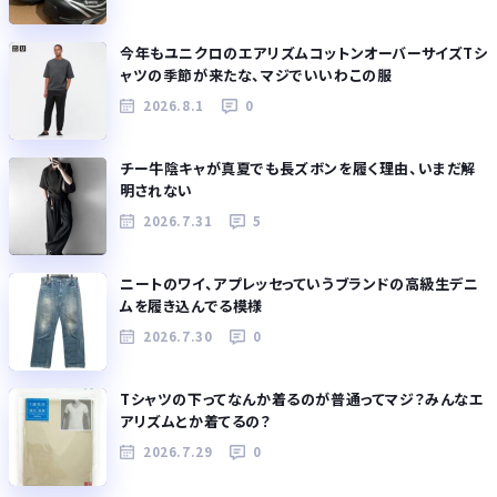
今年もユニクロのエアリズムコットンオーバーサイズTシ
ャツの季節が来たな、マジでいいわこの服
2026.8.1
0
チー牛陰キャが真夏でも長ズボンを履く理由、いまだ解
明されない
2026.7.31
5
ニートのワイ、アプレッセっていうブランドの高級生デニ
ムを履き込んでる模様
2026.7.30
0
Tシャツの下ってなんか着るのが普通ってマジ？みんなエ
アリズムとか着てるの？
2026.7.29
0