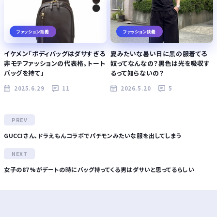
ファッション談義
ファッション談義
イケメン「ボディバッグはダサすぎる
夏みたいな暑い日に黒の服着てる
非モテファッションの代表格。トート
奴ってなんなの？黒色は光を吸収す
バッグを持て」
るって知らないの？
2025.6.29
11
2026.5.20
5
GUCCIさん、ドラえもんコラボでパチモンみたいな服を出してしまう
女子の87%がデートの時にバッグ持ってくる男はダサいと思ってるらしい