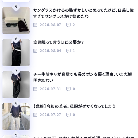
5
サングラスかけるの恥ずかしいと思ってたけど、日差し強
すぎてサングラスかけ始めたわ
2026.08.07
2
6
空調服って言うほど必要か？
2026.08.04
1
7
チー牛陰キャが真夏でも長ズボンを履く理由、いまだ解
明されない
2026.07.31
0
8
【悲報】令和の若者、私服がダサくなってしまう
2026.07.27
0
9