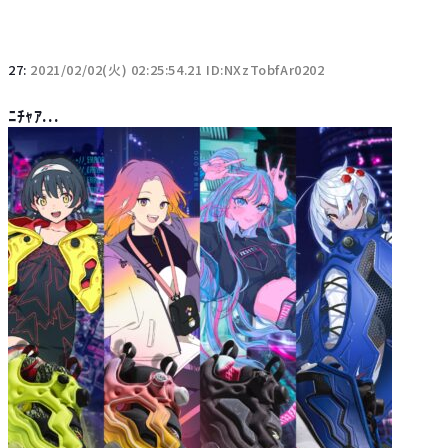
27:
2021/02/02(火) 02:25:54.21 ID:NXzTobfAr0202
ﾆﾁｬｱ...