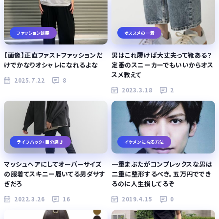
ファッション談義
オススメの一着
【画像】正直ファストファッションだ
男はこれ履けば大丈夫って靴ある？
けでかなりオシャレになれるよな
定番のスニーカーでもいいからオス
スメ教えて
2025.7.22
8
2023.3.18
2
ライフハック・自分磨き
イケメンになる方法
マッシュヘアにしてオーバーサイズ
一重まぶたがコンプレックスな男は
の服着てスキニー履いてる男ダサす
二重に整形するべき。五万円ででき
ぎだろ
るのに人生損してるぞ
2022.3.26
16
2019.4.15
0