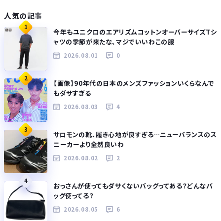
人気の記事
1
今年もユニクロのエアリズムコットンオーバーサイズTシ
ャツの季節が来たな、マジでいいわこの服
2026.08.01
0
2
【画像】90年代の日本のメンズファッションいくらなんで
もダサすぎる
2026.08.03
4
3
サロモンの靴、履き心地が良すぎる…ニューバランスのス
ニーカーより全然良いわ
2026.08.02
2
4
おっさんが使ってもダサくないバッグってある？どんなバ
ッグ使ってる？
2026.08.05
6