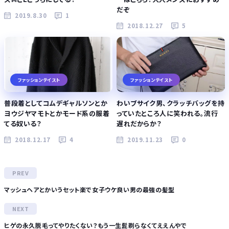
だぞ
2019.8.30
1
2018.12.27
5
ファッションテイスト
ファッションテイスト
普段着としてコムデギャルソンとか
わいブサイク男、クラッチバッグを持
ヨウジヤマモトとかモード系の服着
っていたところ人に笑われる。流行
てる奴いる？
遅れだからか？
2018.12.17
4
2019.11.23
0
マッシュヘアとかいうセット楽で女子ウケ良い男の最強の髪型
ヒゲの永久脱毛ってやりたくない？もう一生髭剃らなくてええんやで