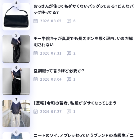
4
おっさんが使ってもダサくないバッグってある？どんなバ
ッグ使ってる？
2026.08.05
6
5
チー牛陰キャが真夏でも長ズボンを履く理由、いまだ解
明されない
2026.07.31
2
6
空調服って言うほど必要か？
2026.08.04
1
7
【悲報】令和の若者、私服がダサくなってしまう
2026.07.27
1
8
ニートのワイ、アプレッセっていうブランドの高級生デニ