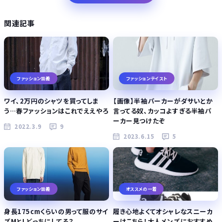
関連記事
ファッション談義
ファッションテイスト
ワイ、2万円のシャツを買ってしま
【画像】半袖パーカーがダサいとか
う…春ファッションはこれでええやろ
言ってる奴、カッコよすぎる半袖パ
ーカー見つけたぞ
2022.3.9
9
2023.6.15
5
ファッション談義
オススメの一着
身長175cmくらいの男って服のサイ
履き心地よくてオシャレなスニーカ
ズMとLどっちにしてる？
ーはこちら！大人メンズにおすすめ