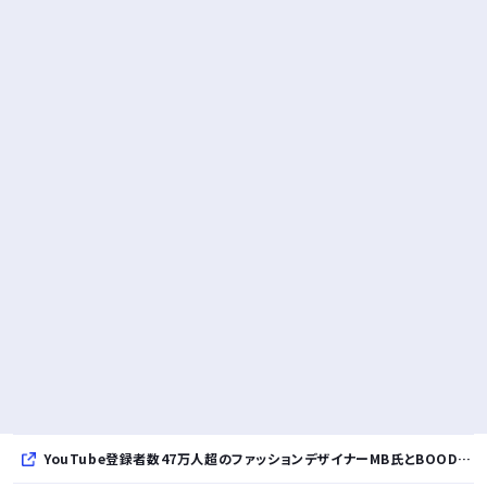
YouTube登録者数47万人超のファッションデザイナーMB氏とBOODYがコラボレーション。極上の着心地を追求した別注Tシャツが8月12日発売開始