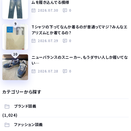
ムを履き込んでる模様
2026.07.30
0
9
Tシャツの下ってなんか着るのが普通ってマジ？みんなエ
アリズムとか着てるの？
2026.07.29
0
10
ニューバランスのスニーカー、もうダサい人しか履いてな
い…
2026.07.28
0
カテゴリーから探す
ブランド談義
(1,024)
ファッション談義