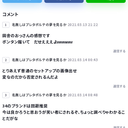
かつて650万部を誇った ｢週刊少年ジャンプ｣ 発行部数が初の100万部割れに・・・
コメント
名無しはプレタポルテの夢を見るか
2021.03.13 21:22
1
田舎のおっさんの感想です
ボンタン履いて だせえええよｗｗｗｗｗ
Powered by livedoor 相互RSS
返信する
名無しはプレタポルテの夢を見るか
2021.03.14 00:43
2
とりあえず普通のセットアップの画像出せ
変なのだから否定されるんだよ
返信する
名無しはプレタポルテの夢を見るか
2021.03.14 08:48
3
34のブランドは回避推奨
今は良かろうと思おうが笑い者にされるぞ、ちょっと調べりゃわかるこ
とだがな
返信する