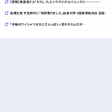
【悲報】渡邊渚さん「キスしろ」というヤジからパニックに・・・・・・・・・
高橋文哉 学生時代に「免許取りました」自身が持つ国家資格告白 芸能界入り決意も母と「お互いの約束」で
「半袖のワイシャツはおじさんっぽい」言われたんだが…
10万とかする靴履いてる若者wwwwwwwwwww..
【悲報】柄付きのワイシャツにこういう靴を履いてるサラリーマンはダサい扱いされるらしい…。お前らも気をつけろ
若者の腕時計離れが深刻 時間を見るだけならもはや腕時計がいらない
Powered by livedoor 相互RSS