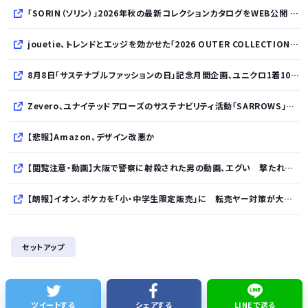
「SORIN（ソリン）」2026年秋の最新コレクションカタログをWEB公開 「Paradox in Neutral」をテーマに秩序と反逆が共存する世界観を表現
jouetie、トレンドとエッジを効かせた「2026 OUTER COLLECTION」を公開
8月8日「サステナブルファッションの日」記念月間企画、ユニクロ1着100円買取保証とXプレゼントキャンペーンを実施
Zevero、ユナイテッドアローズのサステナビリティ活動「SARROWS」を支援。Scope 3排出量算定の効率化・精緻化を開始
【悲報】Amazon、デザイン改悪か
【閲覧注意・動画】大阪で警察に射殺された男の動画、エグい 撃たれてから叫びながら苦しみもがいて死ぬ
【朗報】イオン、ポケカを「小・中学生限定販売」に 転売ヤー対策が大絶賛ｗｗｗ
【速報】れいわ新選組、「いのちの党」に党名変更
セットアップ
【悲報】Googleのエンジニア「AIで仕事がつまらなくなった」
友達とPCで遊んでるんだがキーボードとマウス使った方がいいゲームでも頑なにパッド使いたがる
ツイートする
シェアする
LINEで送る