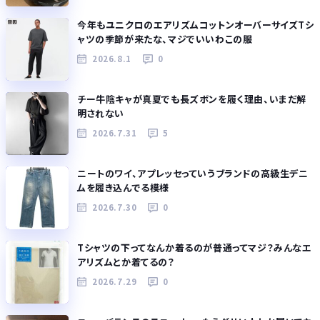
今年もユニクロのエアリズムコットンオーバーサイズTシ
ャツの季節が来たな、マジでいいわこの服
2026.8.1
0
チー牛陰キャが真夏でも長ズボンを履く理由、いまだ解
明されない
2026.7.31
5
ニートのワイ、アプレッセっていうブランドの高級生デニ
ムを履き込んでる模様
2026.7.30
0
Tシャツの下ってなんか着るのが普通ってマジ？みんなエ
アリズムとか着てるの？
2026.7.29
0