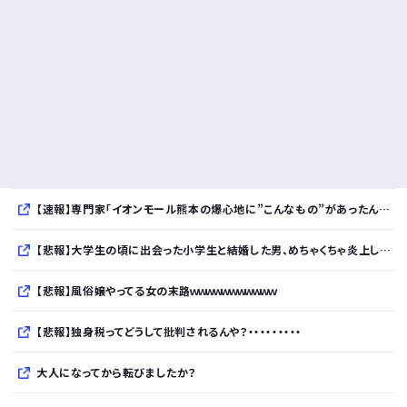
【速報】専門家「イオンモール熊本の爆心地に”こんなもの”があったんだけど…」
【悲報】大学生の頃に出会った小学生と結婚した男、めちゃくちゃ炎上してしまうwwwwwwwww
【悲報】風俗嬢やってる女の末路ｗｗｗｗｗｗｗｗｗｗｗ
【悲報】独身税ってどうして批判されるんや？・・・・・・・・・
大人になってから転びましたか？