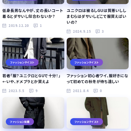
低身長男なんやが、丈の長いコート
ユニクロは被るしGUは質悪いしし
着るとダサいし似合わないか？
まむらはダサいしどこで服買えばい
いの？
2019.12.20
1
2024.9.15
3
ファッションテイスト
ファッションテイスト
若者「服？ユニクロとGUで十分！」
ファッション初心者ワイ、服好きにな
←いや、ドメブラとか買えよ
って初めての秋冬が待ち遠しい
2023.5.5
9
2021.8.4
0
ファッション談義
ファッションテイスト