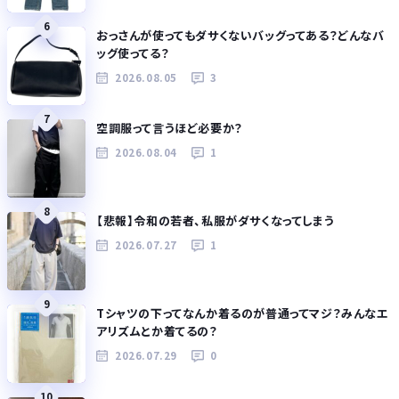
6
おっさんが使ってもダサくないバッグってある？どんなバ
ッグ使ってる？
2026.08.05
3
7
空調服って言うほど必要か？
2026.08.04
1
8
【悲報】令和の若者、私服がダサくなってしまう
2026.07.27
1
9
Tシャツの下ってなんか着るのが普通ってマジ？みんなエ
アリズムとか着てるの？
2026.07.29
0
10