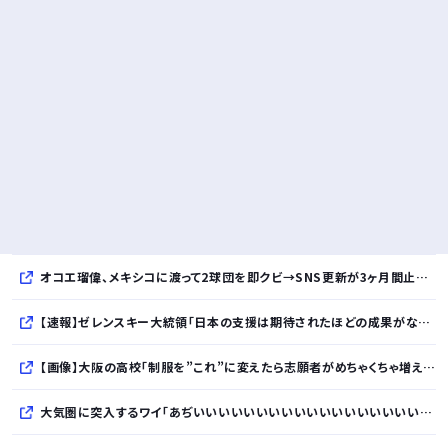
オコエ瑠偉、メキシコに渡って2球団を即クビ→SNS更新が3ヶ月間止まって消息不明に
【速報】ゼレンスキー大統領「日本の支援は期待されたほどの成果がない」WWWWWWWWWWW
【画像】大阪の高校「制服を”これ”に変えたら志願者がめちゃくちゃ増えた」
大気圏に突入するワイ「あぢいいいいいいいいいいいいいいいいいい！！！！」