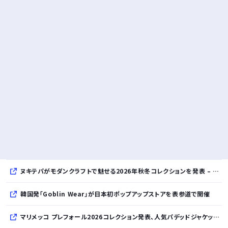
ヌキテパがモダンクラフトで魅せる2026年秋冬コレクションを発表 – インド・アムリトサルで織り上げたウールなど手仕事の美しさを現代的に昇華
韓国発「Goblin Wear」が日本初ポップアップストアを表参道で開催
マリメッコ プレフォール2026コレクション発表、人気パデッドジャケットの日本限定カラーも登場