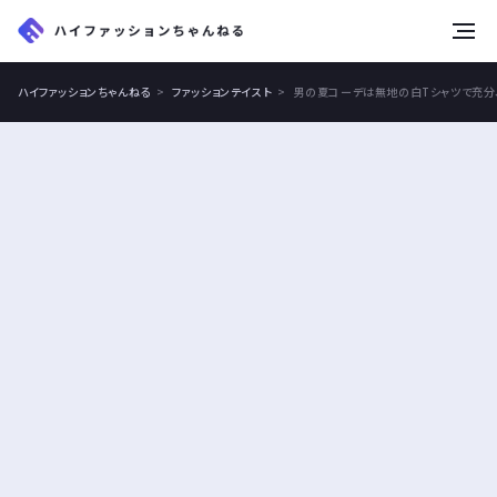
tog
nav
ハイファッションちゃんねる
ファッションテイスト
男の夏コーデは無地の白Tシャツで充分