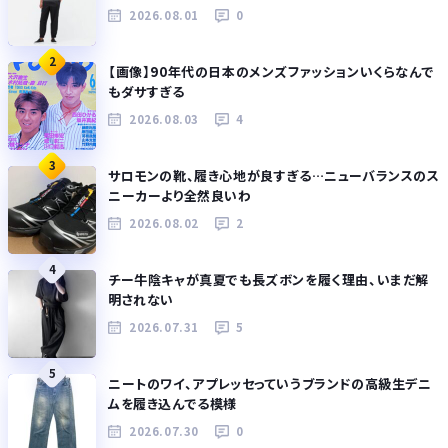
2026.08.01
0
2
【画像】90年代の日本のメンズファッションいくらなんで
もダサすぎる
2026.08.03
4
3
サロモンの靴、履き心地が良すぎる…ニューバランスのス
ニーカーより全然良いわ
2026.08.02
2
4
チー牛陰キャが真夏でも長ズボンを履く理由、いまだ解
明されない
2026.07.31
5
5
ニートのワイ、アプレッセっていうブランドの高級生デニ
ムを履き込んでる模様
2026.07.30
0