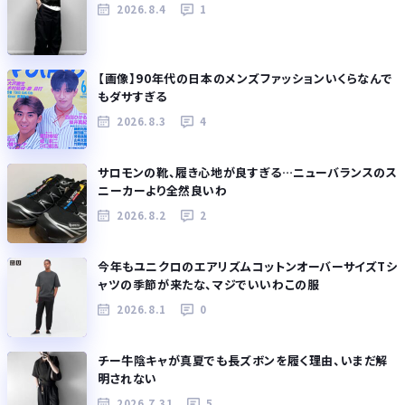
2026.8.4
1
【画像】90年代の日本のメンズファッションいくらなんで
もダサすぎる
2026.8.3
4
サロモンの靴、履き心地が良すぎる…ニューバランスのス
ニーカーより全然良いわ
2026.8.2
2
今年もユニクロのエアリズムコットンオーバーサイズTシ
ャツの季節が来たな、マジでいいわこの服
2026.8.1
0
チー牛陰キャが真夏でも長ズボンを履く理由、いまだ解
明されない
2026.7.31
5