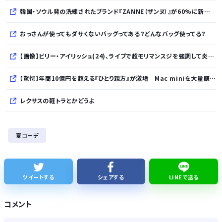
韓国・ソウル発の洗練されたブランド『ZANNE（ザンヌ）』が60%に新規入店、モダン×エフォートレスなコレクションを展開
おっさんが使ってもダサくないバッグってある？どんなバッグ使ってる？
【画像】ビリー・アイリッシュ(24)、ライブで超モリマンスジを強調して炎上ｗｗｗｗｗｗｗｗ
【驚愕】年商10億円を超える『ひとり親方』が激増 Mac miniを大量購入しAIを従業員に
レクサスの軽トラとかどうよ
1人でタイ旅行って危ないの？
夏コーデ
【ナゾロジー】老化をほぼ克服しても「体細胞変異」が残ればヒトの寿命は156年、数理モデルで推定
完全新作『八つ墓村』、金田一は尾上松也、場面写真を一挙公開！
ツイートする
シェアする
LINEで送る
清水アキラの息子・清水良太郎さん死去で、落語家・柳家小はだが「いじめ」「暴行」被害告発
コメント