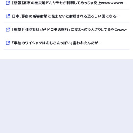
【悲報】高市の被災地PV、ヤラセが判明してめっちゃ炎上wwwwwwwwwwwwwwwwwwwwwwwwwww
日本、警察の威嚇射撃に怯まないと射殺される恐ろしい国になる…
【衝撃】「住信SBI」が「ドコモの銀行」に変わってうんざりしてるやつｗｗｗｗｗ
「半袖のワイシャツはおじさんっぽい」言われたんだが…
10万とかする靴履いてる若者wwwwwwwwwww..
【悲報】柄付きのワイシャツにこういう靴を履いてるサラリーマンはダサい扱いされるらしい…。お前らも気をつけろ
若者の腕時計離れが深刻 時間を見るだけならもはや腕時計がいらない
Powered by livedoor 相互RSS