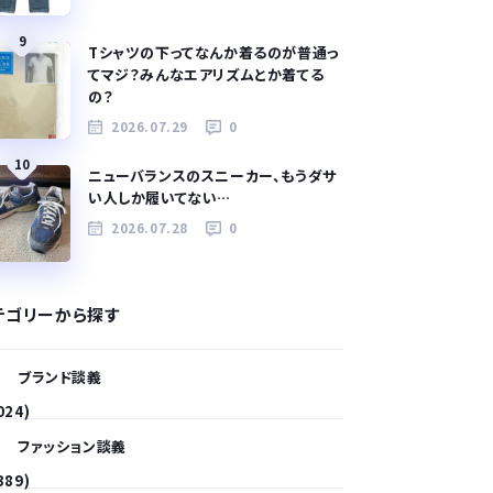
9
Tシャツの下ってなんか着るのが普通っ
てマジ？みんなエアリズムとか着てる
の？
2026.07.29
0
10
ニューバランスのスニーカー、もうダサ
い人しか履いてない…
2026.07.28
0
テゴリーから探す
ブランド談義
024)
ファッション談義
389)