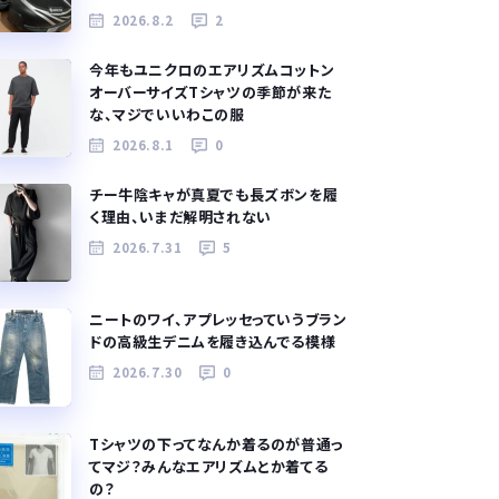
2026.8.2
2
今年もユニクロのエアリズムコットン
オーバーサイズTシャツの季節が来た
な、マジでいいわこの服
2026.8.1
0
チー牛陰キャが真夏でも長ズボンを履
く理由、いまだ解明されない
2026.7.31
5
ニートのワイ、アプレッセっていうブラン
ドの高級生デニムを履き込んでる模様
2026.7.30
0
Tシャツの下ってなんか着るのが普通っ
てマジ？みんなエアリズムとか着てる
の？