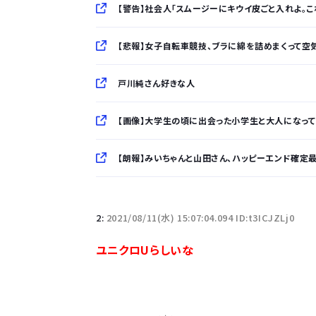
【警告】社会人「スムージーにキウイ皮ごと入れよ。
【悲報】女子自転車競技、ブラに綿を詰めまくって空
戸川純さん好きな人
【画像】大学生の頃に出会った小学生と大人になって
【朗報】みいちゃんと山田さん、ハッピーエンド確定最後
「半袖のワイシャツはおじさんっぽい」言われたんだ
2:
2021/08/11(水) 15:07:04.094 ID:t3ICJZLj0
10万とかする靴履いてる若者wwwwwwwwwww.
ユニクロUらしいな
【悲報】柄付きのワイシャツにこういう靴を履いてる
若者の腕時計離れが深刻 時間を見るだけならも