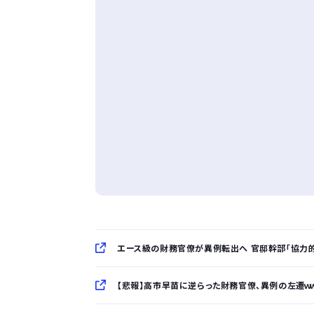
エース級の財務官僚が異例転出へ 官邸幹部「協力
【悲報】高市早苗に逆らった財務官僚、異例の左遷ｗｗ