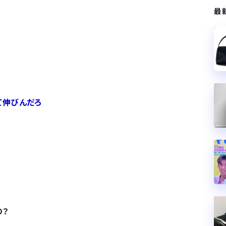
最
て伸びんだろ
よ
の？