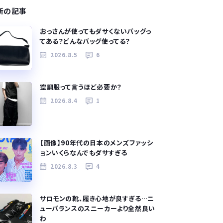
新の記事
おっさんが使ってもダサくないバッグっ
てある？どんなバッグ使ってる？
2026.8.5
6
空調服って言うほど必要か？
2026.8.4
1
【画像】90年代の日本のメンズファッシ
ョンいくらなんでもダサすぎる
2026.8.3
4
サロモンの靴、履き心地が良すぎる…ニ
ューバランスのスニーカーより全然良い
わ