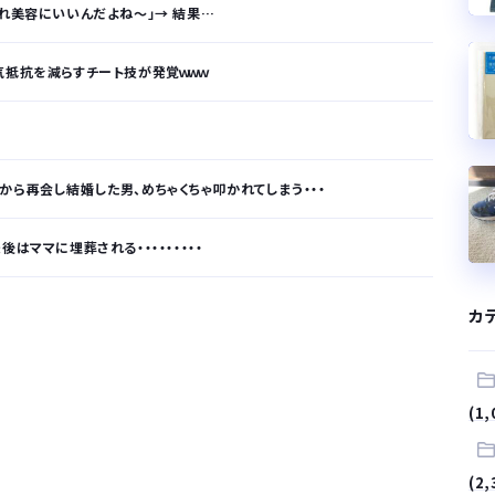
これ美容にいいんだよね〜」→ 結果…
気抵抗を減らすチート技が発覚ｗｗｗ
から再会し結婚した男、めちゃくちゃ叩かれてしまう・・・
はママに埋葬される・・・・・・・・・
が…
カ
.
(1,
サラリーマンはダサい扱いされるらしい…。お前らも気をつけろ
はや腕時計がいらない
(2,