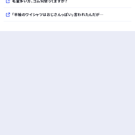
毛量多い方、ゴム何使ってますか？
「半袖のワイシャツはおじさんっぽい」言われたんだが…
10万とかする靴履いてる若者wwwwwwwwwww..
【悲報】柄付きのワイシャツにこういう靴を履いてるサラリーマンはダサい扱いされるらしい…。お前らも気をつけろ
若者の腕時計離れが深刻 時間を見るだけならもはや腕時計がいらない
Powered by livedoor 相互RSS