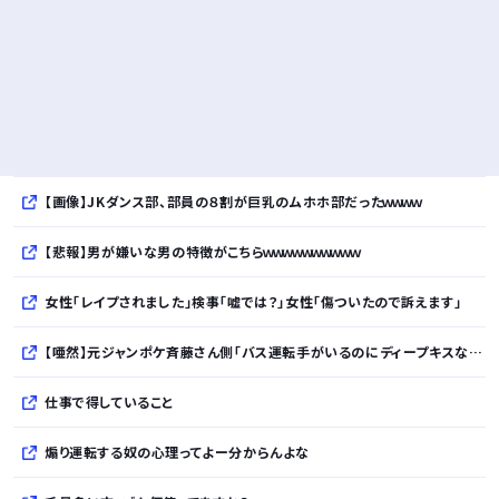
【画像】JKダンス部、部員の８割が巨乳のムホホ部だったｗｗｗｗ
【悲報】男が嫌いな男の特徴がこちらｗｗｗｗｗｗｗｗｗｗ
女性「レイプされました」検事「嘘では？」女性「傷ついたので訴えます」
【唖然】元ジャンポケ斉藤さん側「バス運転手がいるのにディープキスなんてできない」「Aさんの供述には矛盾点」・・・・・・・・・
仕事で得していること
煽り運転する奴の心理ってよー分からんよな