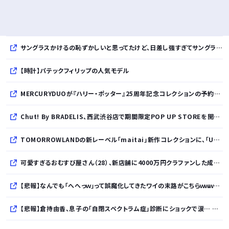
サングラスかけるの恥ずかしいと思ってたけど、日差し強すぎてサングラスかけ始めたわ
【時計】パテックフィリップの人気モデル
MERCURYDUOが『ハリー・ポッター』25周年記念コレクションの予約を開始
Chut! By BRADELIS、西武渋谷店で期間限定POP UP STOREを開催！全商品展開＆新作10%OFFの特別な6日間
TOMORROWLANDの新レーベル「maitai」新作コレクションに、「UNDYED」の素材が採用
可愛すぎるおむすび屋さん（28）、新店舗に4000万円クラファンした成功した結果弱男集団から叩かれてしまうｗｗｗｗ
【悲報】なんでも「へへっｗ」って誤魔化してきたワイの末路がこちらｗｗｗｗｗｗｗｗｗｗ
【悲報】倉持由香、息子の「自閉スペクトラム症」診断にショックで涙… 見逃していた乳幼児期のサインとは？