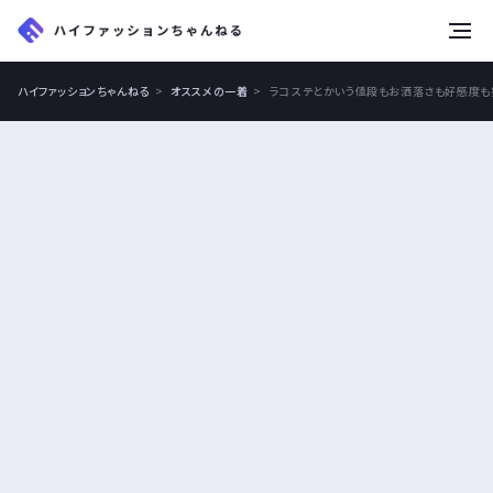
tog
nav
ハイファッションちゃんねる
オススメの一着
ラコステとかいう値段もお洒落さも好感度も