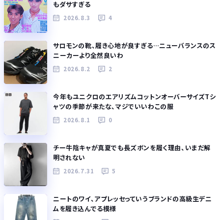
もダサすぎる
2026.8.3
4
サロモンの靴、履き心地が良すぎる…ニューバランスのス
ニーカーより全然良いわ
2026.8.2
2
今年もユニクロのエアリズムコットンオーバーサイズTシ
ャツの季節が来たな、マジでいいわこの服
2026.8.1
0
チー牛陰キャが真夏でも長ズボンを履く理由、いまだ解
明されない
2026.7.31
5
ニートのワイ、アプレッセっていうブランドの高級生デニ
ムを履き込んでる模様