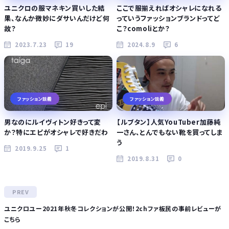
ユニクロの服マネキン買いした結
ここで服揃えればオシャレになれる
果、なんか微妙にダサいんだけど何
っていうファッションブランドってど
故？
こ？comoliとか？
2023.7.23
19
2024.8.9
6
ファッション談義
ファッション談義
男なのにルイヴィトン好きって変
【ルブタン】人気YouTuber加藤純
か？特にエピがオシャレで好きだわ
一さん、とんでもない靴を買ってしま
う
2019.9.25
1
2019.8.31
0
ユニクロユー2021年秋冬コレクションが公開！2chファ板民の事前レビューが
こちら