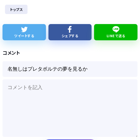
ミツオカ、新型スポーツカーのティザー画像「第3弾」を公開！
トップス
SES10年目のワイ、転職するか迷う
WindowsってCopilotってAI押してるの？必要ないんだけど
ツイートする
シェアする
LINEで送る
このパソコン買おうか迷ってるから背中を刺してくれｗｗｗ
コメント
Powered by livedoor 相互RSS