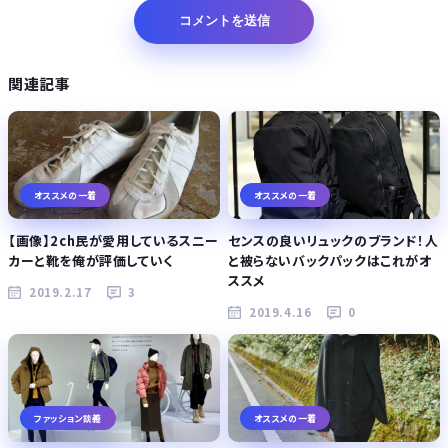
関連記事
オススメの一着
オススメの一着
【画像】2ch民が愛用しているスニー
センスの良いリュックのブランド！人
カーと靴を俺が評価していく
と被らないバックパックはこれがオ
ススメ
2019.2.17
3
2019.4.16
0
ファッション談義
オススメの一着