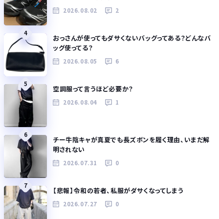
2026.08.02
2
4
おっさんが使ってもダサくないバッグってある？どんなバ
ッグ使ってる？
2026.08.05
6
5
空調服って言うほど必要か？
2026.08.04
1
6
チー牛陰キャが真夏でも長ズボンを履く理由、いまだ解
明されない
2026.07.31
0
7
【悲報】令和の若者、私服がダサくなってしまう
2026.07.27
0