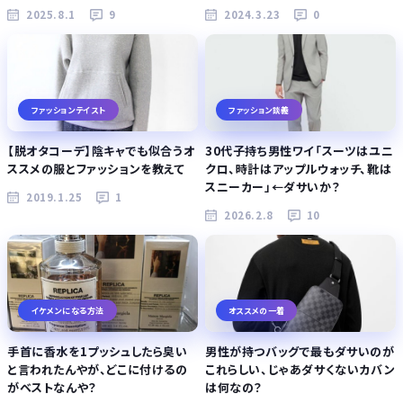
2025.8.1
9
2024.3.23
0
ファッションテイスト
ファッション談義
【脱オタコーデ】陰キャでも似合うオ
30代子持ち男性ワイ「スーツはユニ
ススメの服とファッションを教えて
クロ、時計はアップルウォッチ、靴は
スニーカー」←ダサいか？
2019.1.25
1
2026.2.8
10
イケメンになる方法
オススメの一着
手首に香水を1プッシュしたら臭い
男性が持つバッグで最もダサいのが
と言われたんやが、どこに付けるの
これらしい、じゃあダサくないカバン
がベストなんや？
は何なの？