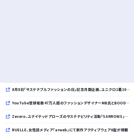
8月8日「サステナブルファッションの日」記念月間企画、ユニクロ1着100円買取保証とXプレゼントキャンペーンを実施
YouTube登録者数47万人超のファッションデザイナーMB氏とBOODYがコラボレーション。極上の着心地を追求した別注Tシャツが8月12日発売開始
Zevero、ユナイテッドアローズのサステナビリティ活動「SARROWS」を支援。Scope 3排出量算定の効率化・精緻化を開始
RUELLE、女性誌メディア『arweb』にて新作アクティブウェア6型が掲載