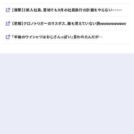
【衝撃】Z新入社員、意地でも9月の社員旅行の計画をやらない・・・・・
【悲報】クロノトリガーのラスボス、誰も覚えていない説ｗｗｗｗｗｗｗｗｗｗ
「半袖のワイシャツはおじさんっぽい」言われたんだが…
10万とかする靴履いてる若者wwwwwwwwwww..
【悲報】柄付きのワイシャツにこういう靴を履いてるサラリーマンはダサい扱いされるらしい…。お前らも気をつけろ
若者の腕時計離れが深刻 時間を見るだけならもはや腕時計がいらない
Powered by livedoor 相互RSS