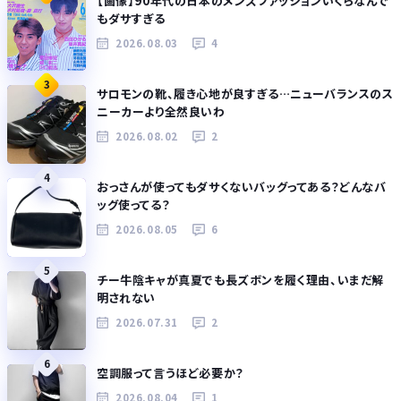
【画像】90年代の日本のメンズファッションいくらなんで
もダサすぎる
2026.08.03
4
3
サロモンの靴、履き心地が良すぎる…ニューバランスのス
ニーカーより全然良いわ
2026.08.02
2
4
おっさんが使ってもダサくないバッグってある？どんなバ
ッグ使ってる？
2026.08.05
6
5
チー牛陰キャが真夏でも長ズボンを履く理由、いまだ解
明されない
2026.07.31
2
6
空調服って言うほど必要か？
2026.08.04
1