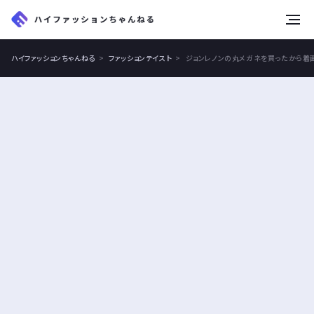
tog
nav
ハイファッションちゃんねる
ファッションテイスト
ジョンレノンの丸メガネを買ったから着