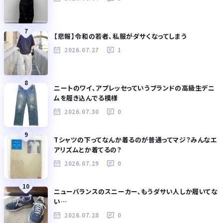
7
【悲報】令和の若者、私服がダサくなってしまう
2026.07.27
1
8
ニートのワイ、アプレッセっていうブランドの高級生デニ
ムを履き込んでる模様
2026.07.30
0
9
Tシャツの下ってなんか着るのが普通ってマジ？みんなエ
アリズムとか着てるの？
2026.07.29
0
10
ニューバランスのスニーカー、もうダサい人しか履いてな
い…
2026.07.28
0