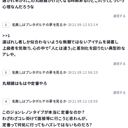
遅かれ早かれこの丸眼鏡かけたくなる時期あるけどこれってどういう
心理なんだろうな
Powered by livedoor 相互RSS
返信する
名無しはプレタポルテの夢を見るか
2021.09.12 02:14
2
>>1
選ばれし者しか似合わないような無難ではないアイテムを装着し
上級者を気取り､心の中で｢人とは違う｣と差別化を図りたい典型的な
アレや。
返信する
名無しはプレタポルテの夢を見るか
2021.09.12 06:23
3
丸眼鏡はもはや定番やろ
返信する
名無しはプレタポルテの夢を見るか
2021.09.12 18:50
4
このジョンレノンタイプが本当に定番なのか？
わざわざコレ掛けて面接等に行こうと思わんが。
定番って何処に行ってもハズレではないものだろ？