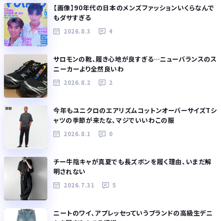
【画像】90年代の日本のメンズファッションいくらなんで
もダサすぎる
2026.8.3
4
サロモンの靴、履き心地が良すぎる…ニューバランスのス
ニーカーより全然良いわ
2026.8.2
2
今年もユニクロのエアリズムコットンオーバーサイズTシ
ャツの季節が来たな、マジでいいわこの服
2026.8.1
0
チー牛陰キャが真夏でも長ズボンを履く理由、いまだ解
明されない
2026.7.31
5
ニートのワイ、アプレッセっていうブランドの高級生デニ