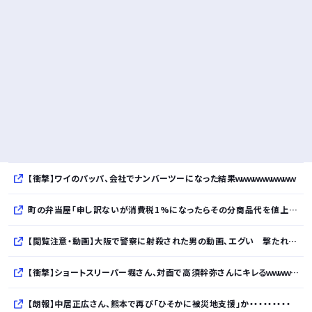
【衝撃】ワイのパッパ、会社でナンバーツーになった結果ｗｗｗｗｗｗｗｗｗｗ
町の弁当屋「申し訳ないが消費税1%になったらその分商品代を値上げするわ」
【閲覧注意・動画】大阪で警察に射殺された男の動画、エグい 撃たれてから叫びながら苦しみもがいて死ぬ
【衝撃】ショートスリーパー堀さん、対面で高須幹弥さんにキレるｗｗｗｗｗｗｗｗｗｗ
【朗報】中居正広さん、熊本で再び「ひそかに被災地支援」か・・・・・・・・・