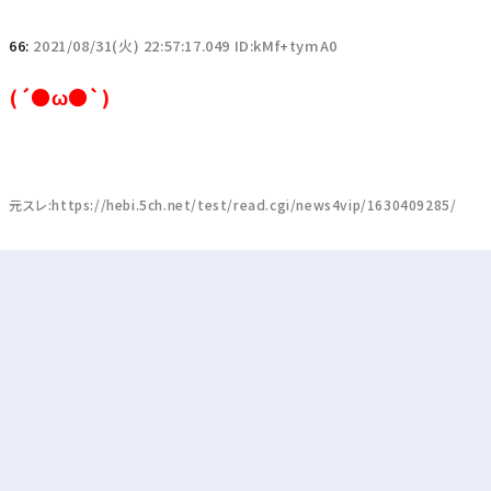
66:
2021/08/31(火) 22:57:17.049 ID:kMf+tymA0
(´●ω●`)
元スレ:https://hebi.5ch.net/test/read.cgi/news4vip/1630409285/