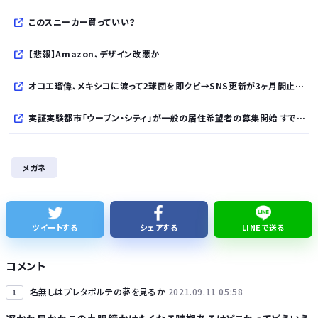
このスニーカー買っていい？
【悲報】Amazon、デザイン改悪か
オコエ瑠偉、メキシコに渡って2球団を即クビ→SNS更新が3ヶ月間止まって消息不明に
実証実験都市「ウーブン・シティ」が一般の居住希望者の募集開始 すでにトヨタ関係者が居住
全国を旅行で周るのが趣味の奴でも最後まで残ってそうな都道府県
メガネ
【NHK激震】職員への性被害を公表…番組出演者Xは事実上の「出禁」か 正体巡り憶測広がる
夏休みのラジオ体操の思ひ出
ツイートする
シェアする
LINEで送る
【悲報】消費減税とか言う対した効果もないもので日本経済破滅へ
コメント
名無しはプレタポルテの夢を見るか
2021.09.11 05:58
1