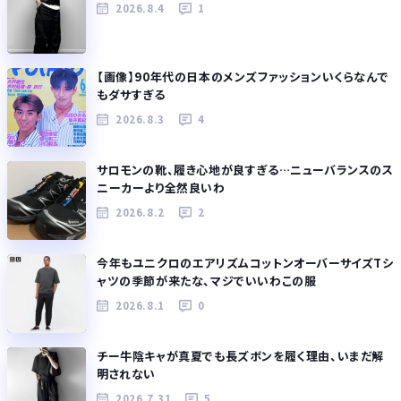
2026.8.4
1
【画像】90年代の日本のメンズファッションいくらなんで
もダサすぎる
2026.8.3
4
サロモンの靴、履き心地が良すぎる…ニューバランスのス
ニーカーより全然良いわ
2026.8.2
2
今年もユニクロのエアリズムコットンオーバーサイズTシ
ャツの季節が来たな、マジでいいわこの服
2026.8.1
0
チー牛陰キャが真夏でも長ズボンを履く理由、いまだ解
明されない
2026.7.31
5