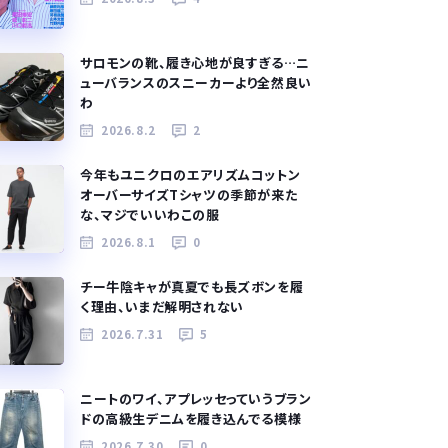
サロモンの靴、履き心地が良すぎる…ニ
ューバランスのスニーカーより全然良い
わ
2026.8.2
2
今年もユニクロのエアリズムコットン
オーバーサイズTシャツの季節が来た
な、マジでいいわこの服
2026.8.1
0
チー牛陰キャが真夏でも長ズボンを履
く理由、いまだ解明されない
2026.7.31
5
ニートのワイ、アプレッセっていうブラン
ドの高級生デニムを履き込んでる模様
2026.7.30
0