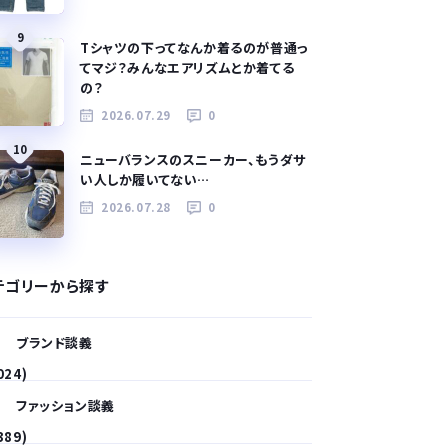
9
Tシャツの下ってなんか着るのが普通っ
てマジ？みんなエアリズムとか着てる
の？
2026.07.29
0
10
ニューバランスのスニーカー、もうダサ
い人しか履いてない…
2026.07.28
0
テゴリーから探す
ブランド談義
024)
ファッション談義
389)