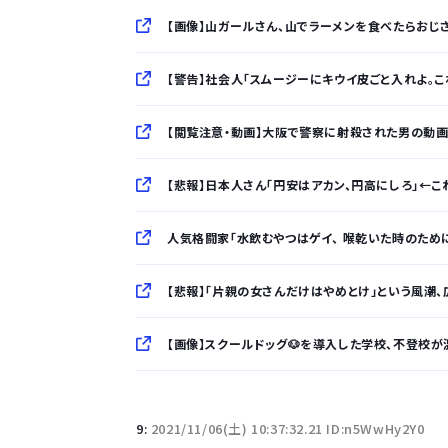
【画像】山ガールさん、山でラーメンを食べたらおじ
【警告】社会人「スムージーにキウイ皮ごと入れよ。
【閲覧注意・動画】大阪で警察に射殺された男の動
【悲報】日本人さん「円安はアカン、円高にしろ」←これな
人気格闘家「水飲むやつはゲイ、 喉乾いた時のため
【悲報】「片親の女さんだけはやめとけ」という風潮、広ま
【画像】スクールドッグ🐶を導入した学校、不登校が
「半袖のワイシャツはおじさんっぽい」言われたんだ
9:
2021/11/06(土) 10:37:32.21 ID:n5WwHy2Y0