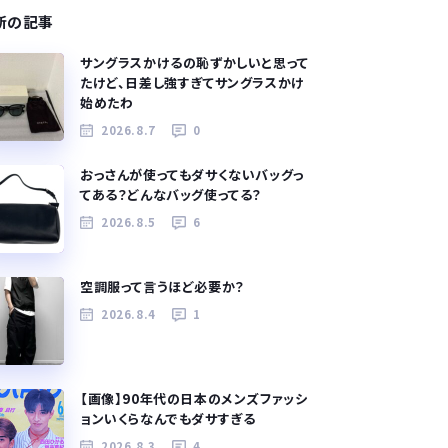
新の記事
サングラスかけるの恥ずかしいと思って
たけど、日差し強すぎてサングラスかけ
始めたわ
2026.8.7
0
おっさんが使ってもダサくないバッグっ
てある？どんなバッグ使ってる？
2026.8.5
6
空調服って言うほど必要か？
2026.8.4
1
【画像】90年代の日本のメンズファッシ
ョンいくらなんでもダサすぎる
2026.8.3
4