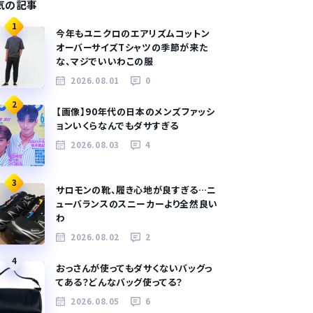
気の記事
1
今年もユニクロのエアリズムコットン
オーバーサイズTシャツの季節が来た
な、マジでいいわこの服
2026.08.01
0
2
【画像】90年代の日本のメンズファッシ
ョンいくらなんでもダサすぎる
2026.08.03
4
3
サロモンの靴、履き心地が良すぎる…ニ
ューバランスのスニーカーより全然良い
わ
2026.08.02
2
4
おっさんが使ってもダサくないバッグっ
てある？どんなバッグ使ってる？
2026.08.05
6