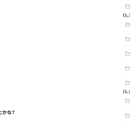
.
(1,
サラリーマンはダサい扱いされるらしい…。お前らも気をつけろ
はや腕時計がいらない
(1,
とかな？