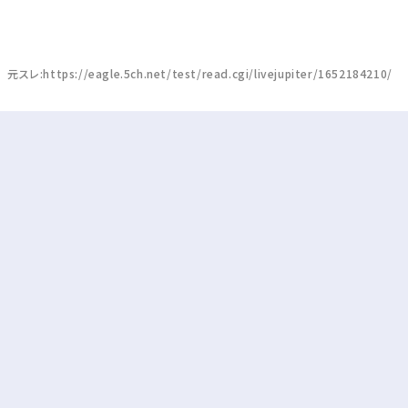
元スレ:https://eagle.5ch.net/test/read.cgi/livejupiter/1652184210/