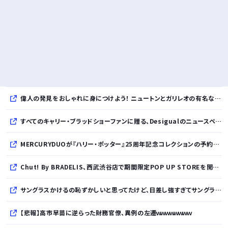
偉人の発見をおしゃれに身につけよう！ ニュートンとガリレオの有名な発見をモチーフにした、クールタッチTシャツ＆トートバッグが発売されました【QurioStore】
すべてのキャリー・ブラッドショーファンに贈る、Desigualのニュースペーパープリントコレクション
MERCURYDUOが『ハリー・ポッター』25周年記念コレクションの予約を開始
Chut! By BRADELIS、西武渋谷店で期間限定POP UP STOREを開催！全商品展開＆新作10%OFFの特別な6日間
サングラスかけるの恥ずかしいと思ってたけど、日差し強すぎてサングラスかけ始めたわ
【悲報】高市早苗に逆らった財務官僚、異例の左遷ｗｗｗｗｗｗｗｗ