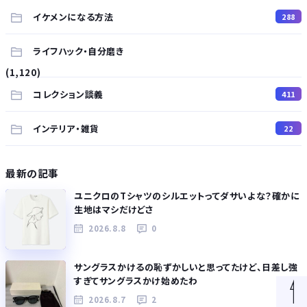
イケメンになる方法
288
ライフハック・自分磨き
(1,120)
コレクション談義
411
インテリア・雑貨
22
最新の記事
ユニクロのTシャツのシルエットってダサいよな？確かに
生地はマシだけどさ
2026.8.8
0
サングラスかけるの恥ずかしいと思ってたけど、日差し強
すぎてサングラスかけ始めたわ
2026.8.7
2