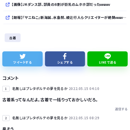
【画像】JKダンス部、部員の８割が巨乳のムホホ部だったｗｗｗｗ
【朗報】『ヤニねこ』新海誠、水島努、綾辻行人らクリエイターが絶賛ｗｗｗｗｗｗｗｗｗ
【次の覇権は？】スマホゲー倒産急増 🍙ですら続くのに…
古着
【悲報】ワイが買ったMotorolaのスマホ、ポンコツすぎる
シカ「ヒマワリ全部喰った」 郡山布引風の高原まつり中止
ツイートする
シェアする
LINEで送る
【熊本地震】避難者の食生活、改善急務…調理できず「パン飽き飽き」断水なお３万戸超
コメント
名無しはプレタポルテの夢を見るか
2022.05.15 04:10
1
古着系ってなんだよ。古着で一括りっておかしいだろ。
返信する
Powered by livedoor 相互RSS
名無しはプレタポルテの夢を見るか
2022.05.15 08:29
2
臭そう