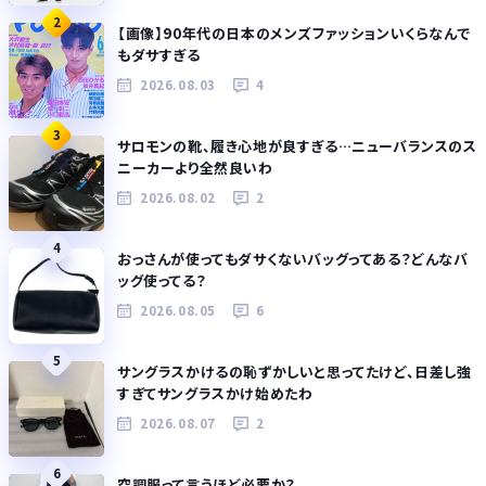
2
【画像】90年代の日本のメンズファッションいくらなんで
もダサすぎる
2026.08.03
4
3
サロモンの靴、履き心地が良すぎる…ニューバランスのス
ニーカーより全然良いわ
2026.08.02
2
4
おっさんが使ってもダサくないバッグってある？どんなバ
ッグ使ってる？
2026.08.05
6
5
サングラスかけるの恥ずかしいと思ってたけど、日差し強
すぎてサングラスかけ始めたわ
2026.08.07
2
6
空調服って言うほど必要か？