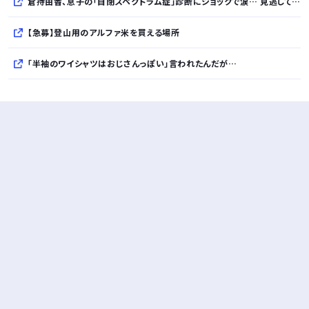
倉持由香、息子の「自閉スペクトラム症」診断にショックで涙… 見逃していた乳幼児期のサインとは
【急募】登山用のアルファ米を買える場所
「半袖のワイシャツはおじさんっぽい」言われたんだが…
10万とかする靴履いてる若者wwwwwwwwwww..
【悲報】柄付きのワイシャツにこういう靴を履いてるサラリーマンはダサい扱いされるらしい…。お前らも気をつけろ
若者の腕時計離れが深刻 時間を見るだけならもはや腕時計がいらない
Powered by livedoor 相互RSS