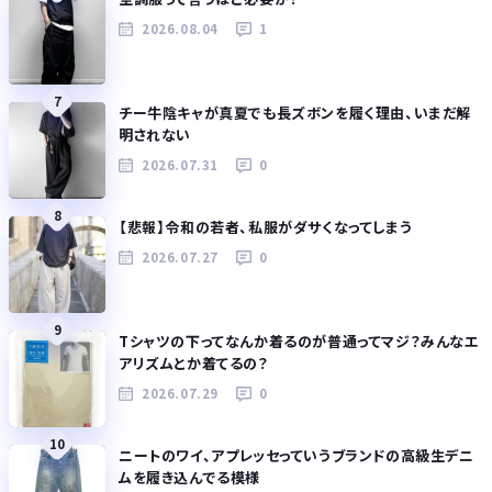
2026.08.04
1
7
チー牛陰キャが真夏でも長ズボンを履く理由、いまだ解
明されない
2026.07.31
0
8
【悲報】令和の若者、私服がダサくなってしまう
2026.07.27
0
9
Tシャツの下ってなんか着るのが普通ってマジ？みんなエ
アリズムとか着てるの？
2026.07.29
0
10
ニートのワイ、アプレッセっていうブランドの高級生デニ
ムを履き込んでる模様