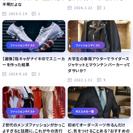
不明だよな
2026.1.23
1
2019.3.19
1
ファッションテイスト
ファッションテイスト
【画像】陰キャがナイキIDでスニーカ
大学生の春用アウターでライダース
ーを作った結果
ジャケットとマウンテンパーカーって
ダサいか？
2019.9.28
1
2022.1.31
9
ファッションテイスト
オススメの一着
Z世代のメンズファッションがかっこ
初めてオーダースーツ作るんだけ
よすぎると話題に、これが今の流行
ど、気をつけることある？おすすめの