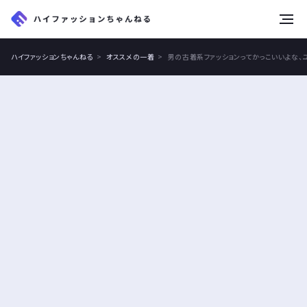
tog
nav
ハイファッションちゃんねる
オススメの一着
男の古着系ファッションってかっこいいよな、