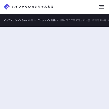
tog
nav
ハイファッションちゃんねる
ファッション談義
服はユニクロで充分とか言ってる陰キャ男っ