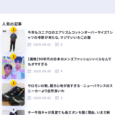
人気の記事
1
今年もユニクロのエアリズムコットンオーバーサイズTシ
ャツの季節が来たな、マジでいいわこの服
2026.08.01
0
2
【画像】90年代の日本のメンズファッションいくらなんで
もダサすぎる
2026.08.03
4
3
サロモンの靴、履き心地が良すぎる…ニューバランスのス
ニーカーより全然良いわ
2026.08.02
2
4
チー牛陰キャが真夏でも長ズボンを履く理由、いまだ解