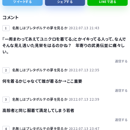
ツイートする
シェアする
LINEで送る
【熊本地震】日本製紙が会見「深くおわび」熊本地震で9人犠牲、煙突3本が損傷
コメント
名無しはプレタポルテの夢を見るか
2022.07.13 21:43
1
『一周まわってあえてユニクロを着てる』とかイキってる人って、なんで
そんな見え透いた見栄をはるのかね？ 年寄りの武勇伝並に痛々し
Powered by livedoor 相互RSS
い。
返信する
名無しはプレタポルテの夢を見るか
2022.07.13 22:35
2
何を着るかじゃなくて誰が着るか→ここ重要
返信する
名無しはプレタポルテの夢を見るか
2022.07.13 22:39
3
高齢者と同じ服着て満足してしまう若者
返信する
名無しはプレタポルテの夢を見るか
2022.07.13 23:47
4