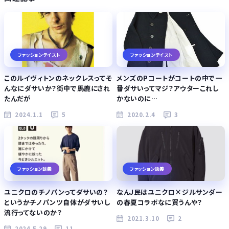
ファッションテイスト
ファッションテイスト
このルイヴィトンのネックレスってそ
メンズのPコートがコートの中で一
んなにダサいか？街中で馬鹿にされ
番ダサいってマジ？アウターこれし
たんだが
かないのに…
2024.1.1
5
2020.2.4
3
ファッション談義
ファッション談義
ユニクロのチノパンってダサいの？
なんJ民はユニクロ×ジルサンダー
というかチノパンツ自体がダサいし
の春夏コラボなに買うんや？
流行ってないのか？
2021.3.10
2
2024.5.29
11