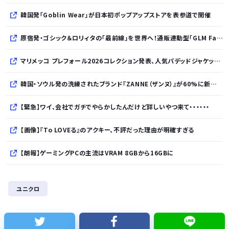
韓国発「Goblin Wear」が日本初ポップアップストアを表参道で開催
原宿発・ゴシック＆ロリィタの「最前線」を世界へ！通販連動型「GLM Fashion Show 2026」9月開催
マリメッコ プレフォール2026コレクション発表、人気パデッドジャケットの日本限定カラーも登場
韓国・ソウル発の洗練されたブランド『ZANNE（ザンヌ）』が60%に新規入店、モダン×エフォートレスなコレクションを展開
【緊急】ワイ、会社でガチでやらかしたんだけど詳しいやつ来て・・・・・・
【画像】『To LOVEる』のアクキー、不評だった理由が明確すぎる
【朗報】ゲーミングPCの主流はVRAM 8GBから16GBに
AI、指示なくサイバー攻撃か… 英政府機関の性能評価試験
ユニクロ
元ジャンポケ斉藤慎二被告に懲役7年求刑 被害女性が法廷で語った「人としての尊厳を踏みにじられた」
【悲報】「下げるのが筋なんですけど…」消費減税で値下がりする分と同じだけ商品を値上げして店頭価格を変えない店も…